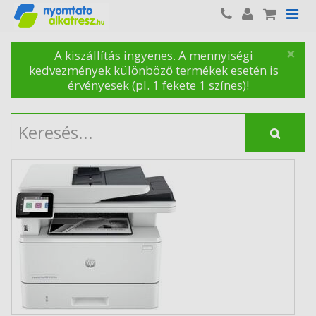
×
A kiszállítás ingyenes. A mennyiségi
kedvezmények különböző termékek esetén is
érvényesek (pl. 1 fekete 1 színes)!