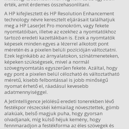
érték, amit érdemes összehasonlítani.
A HP kifejlesztett és HP Resolution Enhancement
technology névre keresztelt eljárásait találhatjuk
meg a HP LaserJet Pro monokróm, vagy fekete
nyomtatóiban, illetve az ezekhez a nyomtatókhoz
tartozó eredeti kazettákban is. Ezek a nyomtatók
képesek minden egyes a lézerrel alkotott pont
méretén és a pixelen belüli pozícióján változtatni.
Ezek leginkább az árnyalatokon, színátmeneteken,
képeken szükségesek, mivel a normál
szövegnyomtatás egyszerűen fekete. Azáltal, hogy
egy pont a pixelen belül célozható és változtatható
méretű, kisebb felbontással is jobb minőségű
nyomat érhető el, ráadásul kevesebb
adatmennyiséggel.
A JetIntelligence jelölésű eredeti tonerekben lévő
festékpor részecskéi kémiailag növesztettek, gömb
alakúak, belső magjuk puha, hogy gyorsan
olvadjanak, míg külső héjuk kemény, hogy
fennmaradjon a festékforma az éles szövegek és