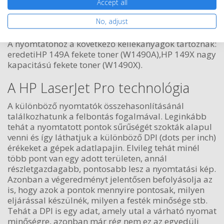
Accept all
Kosárba tesz
No, adjust
A nyomtatóhoz a következő kellékanyagok tartoznak:
eredetiHP 149A fekete toner (W1490A),HP 149X nagy
kapacitású fekete toner (W1490X).
A HP LaserJet Pro technológia
A különböző nyomtatók összehasonlításánál
találkozhatunk a felbontás fogalmával. Leginkább
tehát a nyomtatott pontok sűrűségét szokták alapul
venni és így láthatjuk a különböző DPI (dots per inch)
érékeket a gépek adatlapajin. Elvileg tehát minél
több pont van egy adott területen, annál
részletgazdagabb, pontosabb lesz a nyomtatási kép.
Azonban a végeredményt jelentősen befolyásolja az
is, hogy azok a pontok mennyire pontosak, milyen
eljárással készülnék, milyen a festék minősége stb.
Tehát a DPI is egy adat, amely utal a várható nyomat
minőségre, azonban már rég nem ez az egyedüli