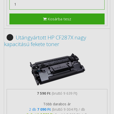
Kosárba tesz
Utángyártott HP CF287X nagy
kapacitású fekete toner
7 590 Ft
(bruttó 9 639 Ft)
Több darabos ár
2 db
7 090 Ft
(bruttó 9 004 Ft) / db