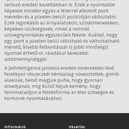
tartozó eredeti kazettákban is. Ezek a nyomtatók
képesek minden egyes a lézerrel alkotott pont
méretén és a pixelen belüli pozícióján változtatni.
Ezek leginkább az árnyalatokon, színátmeneteken,
képeken szükségesek, mivel a normál
szövegnyomtatás egyszerűen fekete. Azáltal, hogy
egy pont a pixelen belül célozható és változtatható
méretű, kisebb felbontással is jobb minőségű
nyomat érhető el, ráadásul kevesebb
adatmennyiséggel.
A JetIntelligence jelölésű eredeti tonerekben lévő
festékpor részecskéi kémiailag növesztettek, gömb
alakúak, belső magjuk puha, hogy gyorsan
olvadjanak, míg külső héjuk kemény, hogy
fennmaradjon a festékforma az éles szövegek és
kontúrok nyomtatásához.
Információ
Vásárlás