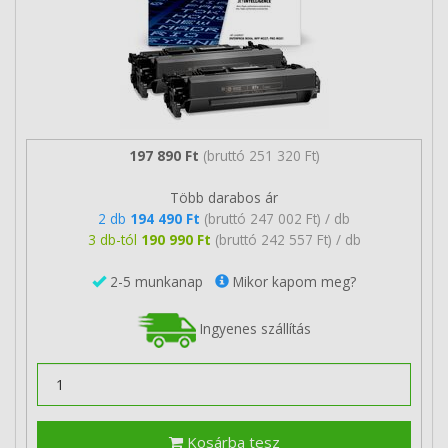
197 890 Ft
(bruttó 251 320 Ft)
Több darabos ár
2 db
194 490 Ft
(bruttó 247 002 Ft) / db
3 db-tól
190 990 Ft
(bruttó 242 557 Ft) / db
2-5 munkanap
Mikor kapom meg?
Ingyenes szállítás
Kosárba tesz