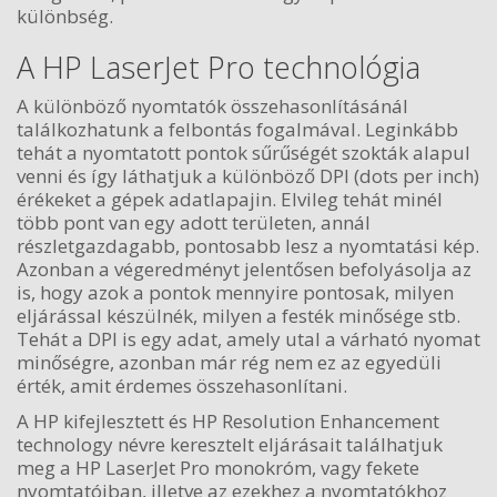
különbség.
A HP LaserJet Pro technológia
A különböző nyomtatók összehasonlításánál
találkozhatunk a felbontás fogalmával. Leginkább
tehát a nyomtatott pontok sűrűségét szokták alapul
venni és így láthatjuk a különböző DPI (dots per inch)
érékeket a gépek adatlapajin. Elvileg tehát minél
több pont van egy adott területen, annál
részletgazdagabb, pontosabb lesz a nyomtatási kép.
Azonban a végeredményt jelentősen befolyásolja az
is, hogy azok a pontok mennyire pontosak, milyen
eljárással készülnék, milyen a festék minősége stb.
Tehát a DPI is egy adat, amely utal a várható nyomat
minőségre, azonban már rég nem ez az egyedüli
érték, amit érdemes összehasonlítani.
A HP kifejlesztett és HP Resolution Enhancement
technology névre keresztelt eljárásait találhatjuk
meg a HP LaserJet Pro monokróm, vagy fekete
nyomtatóiban, illetve az ezekhez a nyomtatókhoz