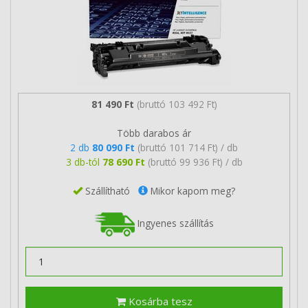
81 490 Ft
(bruttó 103 492 Ft)
Több darabos ár
2 db
80 090 Ft
(bruttó 101 714 Ft) / db
3 db-tól
78 690 Ft
(bruttó 99 936 Ft) / db
Szállítható
Mikor kapom meg?
Ingyenes szállítás
Kosárba tesz