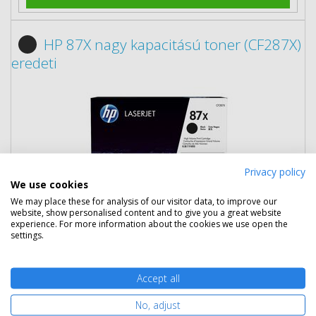
HP 87X nagy kapacitású toner (CF287X)
eredeti
Privacy policy
We use cookies
We may place these for analysis of our visitor data, to improve our
website, show personalised content and to give you a great website
experience. For more information about the cookies we use open the
settings.
94 690 Ft
(bruttó 120 256 Ft)
Accept all
Több darabos ár
No, adjust
2 db
93 090 Ft
(bruttó 118 224 Ft) / db