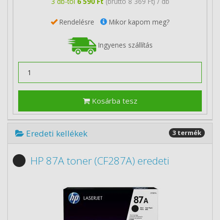
3 db-tól
6 590 Ft
(bruttó 8 369 Ft) / db
Rendelésre
Mikor kapom meg?
Ingyenes szállítás
Kosárba tesz
Eredeti kellékek
3 termék
HP 87A toner (CF287A) eredeti