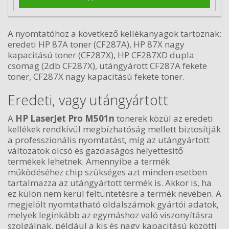
A nyomtatóhoz a következő kellékanyagok tartoznak:
eredeti HP 87A toner (CF287A), HP 87X nagy
kapacitású toner (CF287X), HP CF287XD dupla
csomag (2db CF287X), utángyárott CF287A fekete
toner, CF287X nagy kapacitású fekete toner.
Eredeti, vagy utángyártott
A
HP LaserJet Pro M501n
tonerek közül az eredeti
kellékek rendkívül megbízhatóság mellett biztosítják
a professzionális nyomtatást, míg az utángyártott
változatok olcsó és gazdaságos helyettesítő
termékek lehetnek. Amennyibe a termék
működéséhez chip szükséges azt minden esetben
tartalmazza az utángyártott termék is. Akkor is, ha
ez külön nem kerül feltüntetésre a termék nevében. A
megjelölt nyomtatható oldalszámok gyártói adatok,
melyek leginkább az egymáshoz való viszonyításra
szolgálnak, például a kis és nagy kapacitású közötti