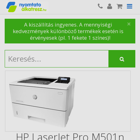
×
A kiszállítás ingyenes. A mennyiségi
kedvezmények különböző termékek esetén is
érvényesek (pl. 1 fekete 1 színes)!
HP LaserJet Pro M501n