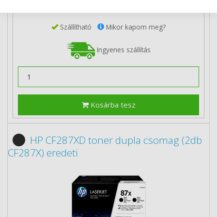
3 db-tól
91 390 Ft
(bruttó 116 065 Ft) / db
Szállítható
Mikor kapom meg?
Ingyenes szállítás
Kosárba tesz
HP CF287XD toner dupla csomag (2db
CF287X) eredeti