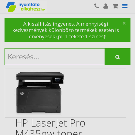
×
A kiszállítás ingyenes. A mennyiségi
kedvezmények különböző termékek esetén is
érvényesek (pl. 1 fekete 1 színes)!
HP LaserJet Pro
M435nw toner