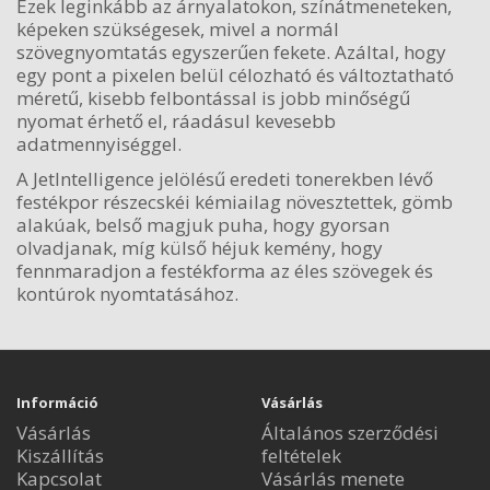
Ezek leginkább az árnyalatokon, színátmeneteken,
képeken szükségesek, mivel a normál
szövegnyomtatás egyszerűen fekete. Azáltal, hogy
egy pont a pixelen belül célozható és változtatható
méretű, kisebb felbontással is jobb minőségű
nyomat érhető el, ráadásul kevesebb
adatmennyiséggel.
A JetIntelligence jelölésű eredeti tonerekben lévő
festékpor részecskéi kémiailag növesztettek, gömb
alakúak, belső magjuk puha, hogy gyorsan
olvadjanak, míg külső héjuk kemény, hogy
fennmaradjon a festékforma az éles szövegek és
kontúrok nyomtatásához.
Információ
Vásárlás
Vásárlás
Általános szerződési
Kiszállítás
feltételek
Kapcsolat
Vásárlás menete