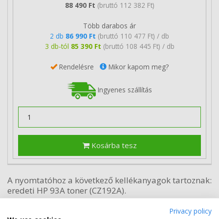
88 490 Ft
(bruttó 112 382 Ft)
Több darabos ár
2 db
86 990 Ft
(bruttó 110 477 Ft) / db
3 db-tól
85 390 Ft
(bruttó 108 445 Ft) / db
Rendelésre
Mikor kapom meg?
Ingyenes szállítás
Kosárba tesz
A nyomtatóhoz a következő kellékanyagok tartoznak:
eredeti HP 93A toner (CZ192A).
A HP LaserJet Pro technológia
Privacy policy