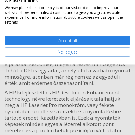
We use cookies
A különböző nyomtatók összehasonlításánál
We may place these for analysis of our visitor data, to improve our
találkozhatunk a felbontás fogalmával. Leginkább
website, show personalised content and to give you a great website
experience. For more information about the cookies we use open the
tehát a nyomtatott pontok sűrűségét szokták alapul
settings.
venni és így láthatjuk a különböző DPI (dots per inch)
érékeket a gépek adatlapajin. Elvileg tehát minél
több pont van egy adott területen, annál
Accept all
részletgazdagabb, pontosabb lesz a nyomtatási kép.
Azonban a végeredményt jelentősen befolyásolja az
No, adjust
is, hogy azok a pontok mennyire pontosak, milyen
eljárással készülnék, milyen a festék minősége stb.
Tehát a DPI is egy adat, amely utal a várható nyomat
minőségre, azonban már rég nem ez az egyedüli
érték, amit érdemes összehasonlítani.
A HP kifejlesztett és HP Resolution Enhancement
technology névre keresztelt eljárásait találhatjuk
meg a HP LaserJet Pro monokróm, vagy fekete
nyomtatóiban, illetve az ezekhez a nyomtatókhoz
tartozó eredeti kazettákban is. Ezek a nyomtatók
képesek minden egyes a lézerrel alkotott pont
méretén és a pixelen belüli pozícióján változtatni.