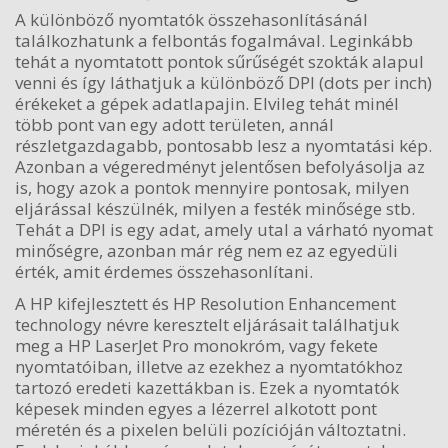
A különböző nyomtatók összehasonlításánál
találkozhatunk a felbontás fogalmával. Leginkább
tehát a nyomtatott pontok sűrűségét szokták alapul
venni és így láthatjuk a különböző DPI (dots per inch)
érékeket a gépek adatlapajin. Elvileg tehát minél
több pont van egy adott területen, annál
részletgazdagabb, pontosabb lesz a nyomtatási kép.
Azonban a végeredményt jelentősen befolyásolja az
is, hogy azok a pontok mennyire pontosak, milyen
eljárással készülnék, milyen a festék minősége stb.
Tehát a DPI is egy adat, amely utal a várható nyomat
minőségre, azonban már rég nem ez az egyedüli
érték, amit érdemes összehasonlítani.
A HP kifejlesztett és HP Resolution Enhancement
technology névre keresztelt eljárásait találhatjuk
meg a HP LaserJet Pro monokróm, vagy fekete
nyomtatóiban, illetve az ezekhez a nyomtatókhoz
tartozó eredeti kazettákban is. Ezek a nyomtatók
képesek minden egyes a lézerrel alkotott pont
méretén és a pixelen belüli pozícióján változtatni.