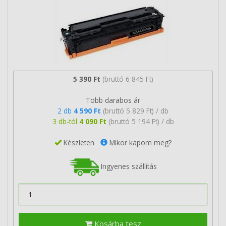
5 390 Ft
(bruttó 6 845 Ft)
Több darabos ár
2 db
4 590 Ft
(bruttó 5 829 Ft) / db
3 db-tól
4 090 Ft
(bruttó 5 194 Ft) / db
Készleten
Mikor kapom meg?
Ingyenes szállítás
Kosárba tesz