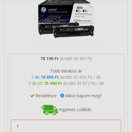
78 190 Ft
(bruttó 99 301 Ft)
Több darabos ár
2 db
76 890 Ft
(bruttó 97 650 Ft) / db
3 db-tól
75 490 Ft
(bruttó 95 872 Ft) / db
Rendelésre
Mikor kapom meg?
Ingyenes szállítás