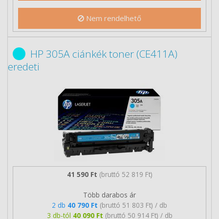
Nem rendelhető
HP 305A ciánkék toner (CE411A)
eredeti
41 590 Ft
(bruttó 52 819 Ft)
Több darabos ár
2 db
40 790 Ft
(bruttó 51 803 Ft) / db
3 db-tól
40 090 Ft
(bruttó 50 914 Ft) / db