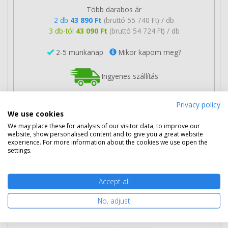
Több darabos ár
2 db
43 890 Ft
(bruttó 55 740 Ft) / db
3 db-tól
43 090 Ft
(bruttó 54 724 Ft) / db
2-5 munkanap
Mikor kapom meg?
Ingyenes szállítás
Privacy policy
We use cookies
We may place these for analysis of our visitor data, to improve our
Kosárba tesz
website, show personalised content and to give you a great website
experience. For more information about the cookies we use open the
settings.
HP CE410XD fekete toner dupla csomag
Accept all
(2db CE410X) eredeti
No, adjust