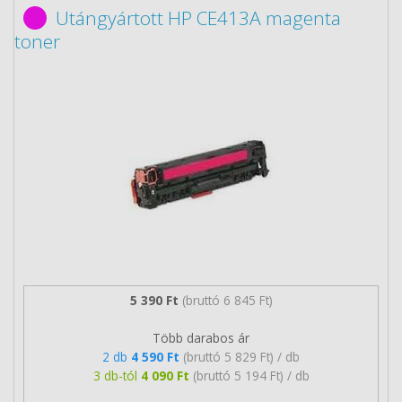
Utángyártott HP CE413A magenta
toner
5 390 Ft
(bruttó 6 845 Ft)
Több darabos ár
2 db
4 590 Ft
(bruttó 5 829 Ft) / db
3 db-tól
4 090 Ft
(bruttó 5 194 Ft) / db