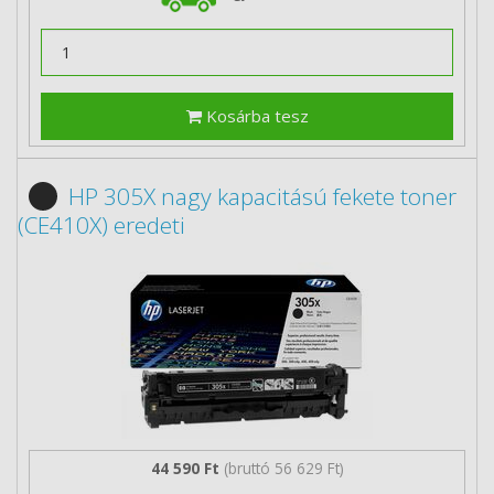
Kosárba tesz
HP 305X nagy kapacitású fekete toner
(CE410X) eredeti
44 590 Ft
(bruttó 56 629 Ft)