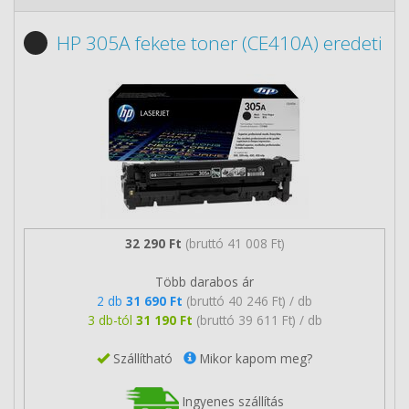
HP 305A fekete toner (CE410A) eredeti
32 290 Ft
(bruttó 41 008 Ft)
Több darabos ár
2 db
31 690 Ft
(bruttó 40 246 Ft) / db
3 db-tól
31 190 Ft
(bruttó 39 611 Ft) / db
Szállítható
Mikor kapom meg?
Ingyenes szállítás