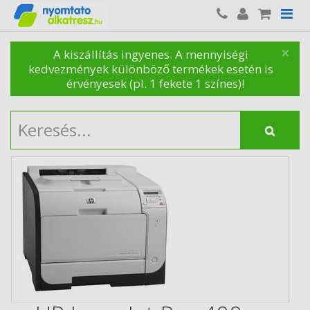
×
A kiszállítás ingyenes. A mennyiségi
kedvezmények különböző termékek esetén is
érvényesek (pl. 1 fekete 1 színes)!