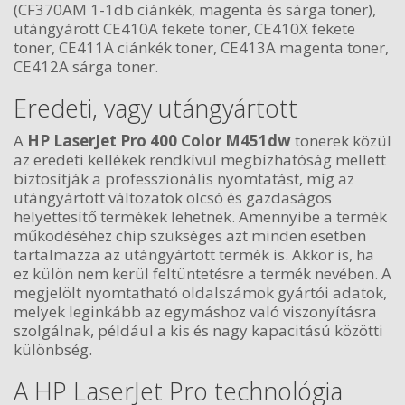
(CF370AM 1-1db ciánkék, magenta és sárga toner),
utángyárott CE410A fekete toner, CE410X fekete
toner, CE411A ciánkék toner, CE413A magenta toner,
CE412A sárga toner.
Eredeti, vagy utángyártott
A
HP LaserJet Pro 400 Color M451dw
tonerek közül
az eredeti kellékek rendkívül megbízhatóság mellett
biztosítják a professzionális nyomtatást, míg az
utángyártott változatok olcsó és gazdaságos
helyettesítő termékek lehetnek. Amennyibe a termék
működéséhez chip szükséges azt minden esetben
tartalmazza az utángyártott termék is. Akkor is, ha
ez külön nem kerül feltüntetésre a termék nevében. A
megjelölt nyomtatható oldalszámok gyártói adatok,
melyek leginkább az egymáshoz való viszonyításra
szolgálnak, például a kis és nagy kapacitású közötti
különbség.
A HP LaserJet Pro technológia