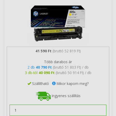
41 590 Ft
(bruttó 52 819 Ft)
Több darabos ár
2 db
40 790 Ft
(bruttó 51 803 Ft) / db
3 db-tól
40 090 Ft
(bruttó 50 914 Ft) / db
Szállítható
Mikor kapom meg?
Ingyenes szállítás