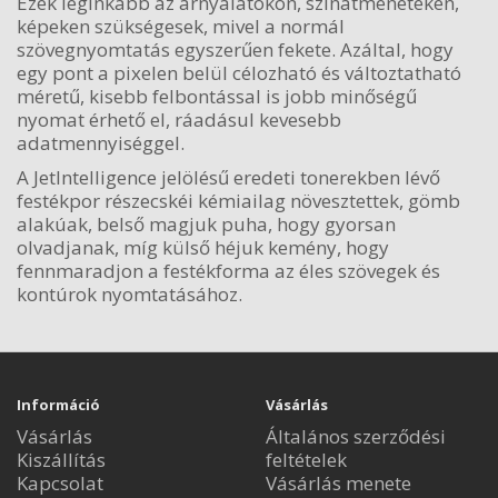
Ezek leginkább az árnyalatokon, színátmeneteken,
képeken szükségesek, mivel a normál
szövegnyomtatás egyszerűen fekete. Azáltal, hogy
egy pont a pixelen belül célozható és változtatható
méretű, kisebb felbontással is jobb minőségű
nyomat érhető el, ráadásul kevesebb
adatmennyiséggel.
A JetIntelligence jelölésű eredeti tonerekben lévő
festékpor részecskéi kémiailag növesztettek, gömb
alakúak, belső magjuk puha, hogy gyorsan
olvadjanak, míg külső héjuk kemény, hogy
fennmaradjon a festékforma az éles szövegek és
kontúrok nyomtatásához.
Információ
Vásárlás
Vásárlás
Általános szerződési
Kiszállítás
feltételek
Kapcsolat
Vásárlás menete