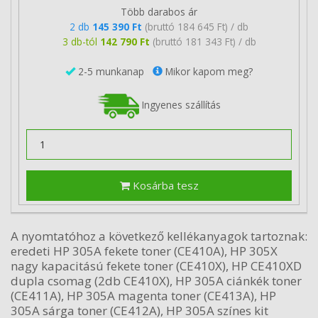
Több darabos ár
2 db
145 390 Ft
(bruttó 184 645 Ft) / db
3 db-tól
142 790 Ft
(bruttó 181 343 Ft) / db
2-5 munkanap
Mikor kapom meg?
Ingyenes szállítás
Kosárba tesz
A nyomtatóhoz a következő kellékanyagok tartoznak:
eredeti HP 305A fekete toner (CE410A), HP 305X
nagy kapacitású fekete toner (CE410X), HP CE410XD
dupla csomag (2db CE410X), HP 305A ciánkék toner
(CE411A), HP 305A magenta toner (CE413A), HP
305A sárga toner (CE412A), HP 305A színes kit