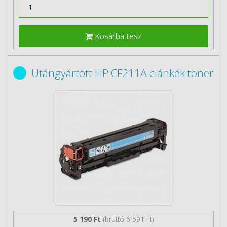
Kosárba tesz
Utángyártott HP CF211A ciánkék toner
5 190 Ft
(bruttó 6 591 Ft)