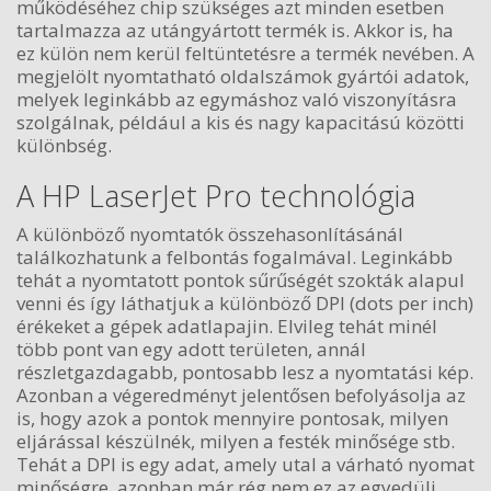
működéséhez chip szükséges azt minden esetben
tartalmazza az utángyártott termék is. Akkor is, ha
ez külön nem kerül feltüntetésre a termék nevében. A
megjelölt nyomtatható oldalszámok gyártói adatok,
melyek leginkább az egymáshoz való viszonyításra
szolgálnak, például a kis és nagy kapacitású közötti
különbség.
A HP LaserJet Pro technológia
A különböző nyomtatók összehasonlításánál
találkozhatunk a felbontás fogalmával. Leginkább
tehát a nyomtatott pontok sűrűségét szokták alapul
venni és így láthatjuk a különböző DPI (dots per inch)
érékeket a gépek adatlapajin. Elvileg tehát minél
több pont van egy adott területen, annál
részletgazdagabb, pontosabb lesz a nyomtatási kép.
Azonban a végeredményt jelentősen befolyásolja az
is, hogy azok a pontok mennyire pontosak, milyen
eljárással készülnék, milyen a festék minősége stb.
Tehát a DPI is egy adat, amely utal a várható nyomat
minőségre, azonban már rég nem ez az egyedüli