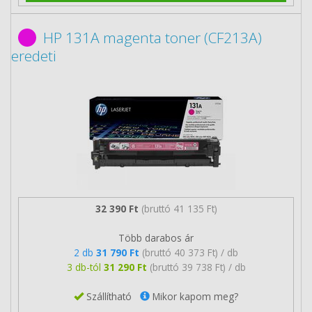
HP 131A magenta toner (CF213A)
eredeti
32 390 Ft
(bruttó 41 135 Ft)
Több darabos ár
2 db
31 790 Ft
(bruttó 40 373 Ft) / db
3 db-tól
31 290 Ft
(bruttó 39 738 Ft) / db
Szállítható
Mikor kapom meg?