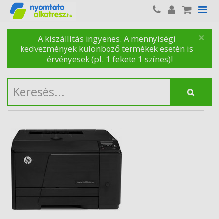
×
A kiszállítás ingyenes. A mennyiségi
kedvezmények különböző termékek esetén is
érvényesek (pl. 1 fekete 1 színes)!