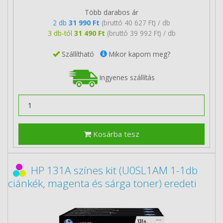
Több darabos ár
2 db
31 990 Ft
(bruttó 40 627 Ft) / db
3 db-tól
31 490 Ft
(bruttó 39 992 Ft) / db
Szállítható
Mikor kapom meg?
Ingyenes szállítás
Kosárba tesz
HP 131A színes kit (U0SL1AM 1-1db
ciánkék, magenta és sárga toner) eredeti