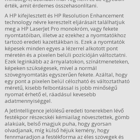
érték, amit érdemes összehasonlítani.
A HP kifejlesztett és HP Resolution Enhancement
technology névre keresztelt eljárásait találhatjuk
meg a HP LaserJet Pro monokróm, vagy fekete
nyomtatóiban, illetve az ezekhez a nyomtatókhoz
tartozó eredeti kazettákban is. Ezek a nyomtatók
képesek minden egyes a lézerrel alkotott pont
méretén és a pixelen belüli pozícióján változtatni.
Ezek leginkább az árnyalatokon, színátmeneteken,
képeken szükségesek, mivel a normál
szövegnyomtatás egyszerűen fekete. Azáltal, hogy
egy pont a pixelen belül célozható és változtatható
méretű, kisebb felbontással is jobb minőségű
nyomat érhető el, ráadásul kevesebb
adatmennyiséggel.
A JetIntelligence jelölésű eredeti tonerekben lévő
festékpor részecskéi kémiailag növesztettek, gömb
alakúak, belső magjuk puha, hogy gyorsan
olvadjanak, míg külső héjuk kemény, hogy
fennmaradjon a festékforma az éles szövegek és