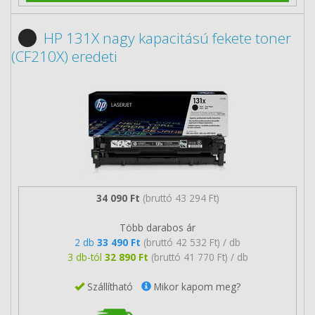
HP 131X nagy kapacitású fekete toner
(CF210X) eredeti
34 090 Ft
(bruttó 43 294 Ft)
Több darabos ár
2 db
33 490 Ft
(bruttó 42 532 Ft) / db
3 db-tól
32 890 Ft
(bruttó 41 770 Ft) / db
Szállítható
Mikor kapom meg?