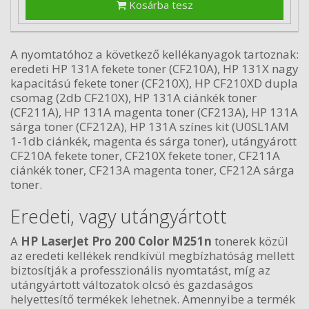
Kosárba tesz
A nyomtatóhoz a következő kellékanyagok tartoznak:
eredeti HP 131A fekete toner (CF210A), HP 131X nagy
kapacitású fekete toner (CF210X), HP CF210XD dupla
csomag (2db CF210X), HP 131A ciánkék toner
(CF211A), HP 131A magenta toner (CF213A), HP 131A
sárga toner (CF212A), HP 131A színes kit (U0SL1AM
1-1db ciánkék, magenta és sárga toner), utángyárott
CF210A fekete toner, CF210X fekete toner, CF211A
ciánkék toner, CF213A magenta toner, CF212A sárga
toner.
Eredeti, vagy utángyártott
A
HP LaserJet Pro 200 Color M251n
tonerek közül
az eredeti kellékek rendkívül megbízhatóság mellett
biztosítják a professzionális nyomtatást, míg az
utángyártott változatok olcsó és gazdaságos
helyettesítő termékek lehetnek. Amennyibe a termék