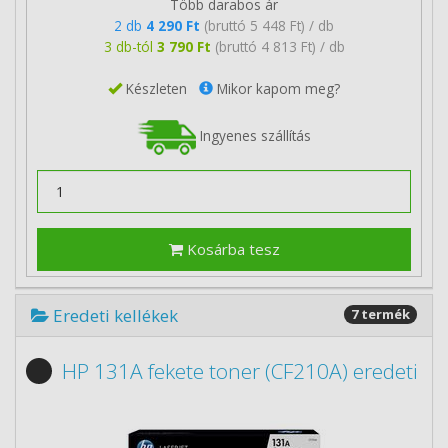
Több darabos ár
2 db
4 290 Ft
(bruttó 5 448 Ft) / db
3 db-tól
3 790 Ft
(bruttó 4 813 Ft) / db
Készleten
Mikor kapom meg?
Ingyenes szállítás
Kosárba tesz
Eredeti kellékek
7 termék
HP 131A fekete toner (CF210A) eredeti