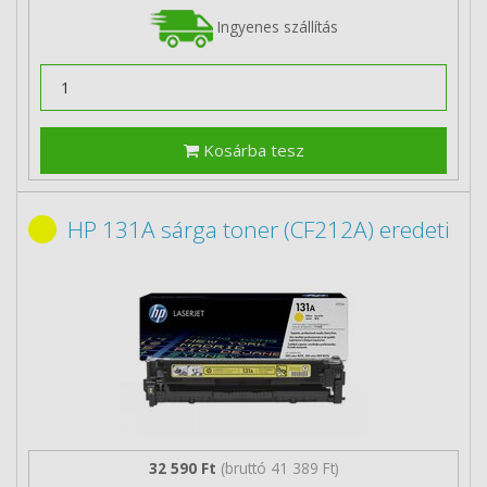
Ingyenes szállítás
Kosárba tesz
HP 131A sárga toner (CF212A) eredeti
32 590 Ft
(bruttó 41 389 Ft)