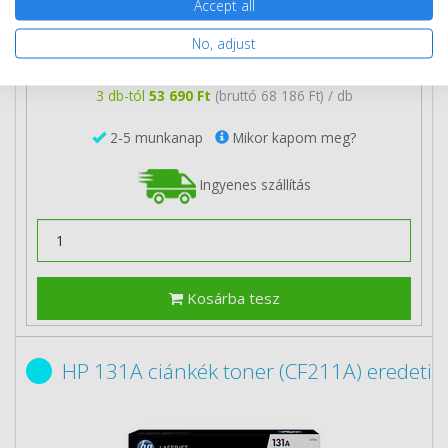
Accept all
55 590 Ft
(bruttó 70 599 Ft)
No, adjust
Több darabos ár
2 db
54 690 Ft
(bruttó 69 456 Ft) / db
3 db-tól
53 690 Ft
(bruttó 68 186 Ft) / db
2-5 munkanap
Mikor kapom meg?
Ingyenes szállítás
Kosárba tesz
HP 131A ciánkék toner (CF211A) eredeti