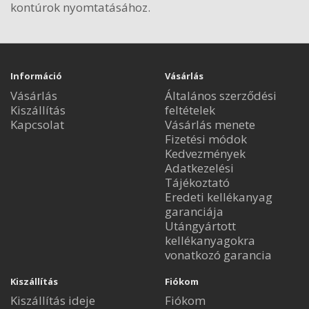
kontúrok nyomtatásához.
Információ
Vásárlás
Vásárlás
Általános szerződési
Kiszállítás
feltételek
Kapcsolat
Vásárlás menete
Fizetési módok
Kedvezmények
Adatkezelési
Tájékoztató
Eredeti kellékanyag
garanciája
Utángyártott
kellékanyagokra
vonatkozó garancia
Kiszállítás
Fiókom
Kiszállítás ideje
Fiókom