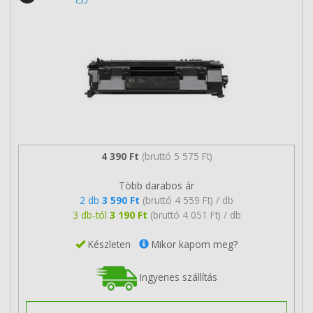
4 390 Ft
(bruttó 5 575 Ft)
Több darabos ár
2 db
3 590 Ft
(bruttó 4 559 Ft) / db
3 db-tól
3 190 Ft
(bruttó 4 051 Ft) / db
Készleten
Mikor kapom meg?
Ingyenes szállítás