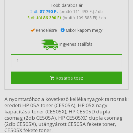
Több darabos ár
2 db
87 790 Ft
(bruttó 111 493 Ft) / db
3 db-tól
86 290 Ft
(bruttó 109 588 Ft) / db
Rendelésre
Mikor kapom meg?
Ingyenes szállítás
Kosárba tesz
A nyomtatóhoz a következő kellékanyagok tartoznak:
eredeti HP 05A toner (CE505A), HP 05X nagy
kapacitású toner (CE505X), HP CE505D dupla
csomag (2db CE505A), HP CE505XD dupla csomag
(2db CE505X), utángyárott CE505A fekete toner,
CE505X fekete toner.