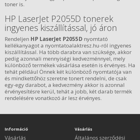
toner is.
HP LaserJet P2055D tonerek
ingyenes kiszállítással, jó áron
Rendeljen
HP LaserJet P2055D
nyomtató
kellékanyagot a nyomtatoalaktresz.hu-ról ingyenes
kiszállítással. Ha több darabra van szüksége, akkor
pedig azonnali mennyiségi kedvezménnyel, mely
különböző termékek vásárlása esetén is érvényes. Ha
tehát például Önnek két különböző nyomtatója van
és mindkettőhöz szeretne tonert rendelni, de csak
egy-egy darabot, a kedvezmény akkor is azonnal
érvényesítésre kerül, tehát a jobb, két darab termék
rendelésére vonatkozó ár lesz érvényes.
Információ
Vásárlás
Vásárlás
Általános szerződési