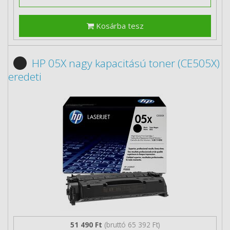
Kosárba tesz
HP 05X nagy kapacitású toner (CE505X)
eredeti
51 490 Ft
(bruttó 65 392 Ft)