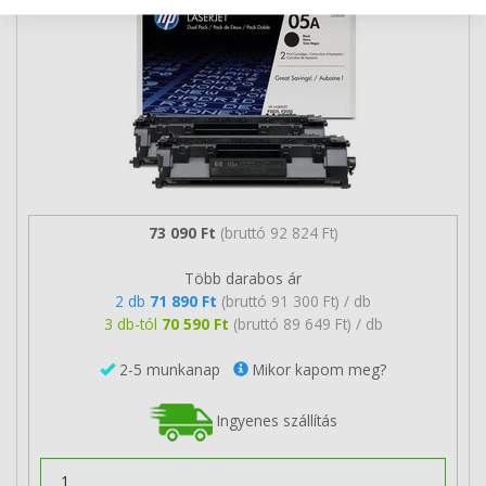
73 090 Ft
(bruttó 92 824 Ft)
Több darabos ár
2 db
71 890 Ft
(bruttó 91 300 Ft) / db
3 db-tól
70 590 Ft
(bruttó 89 649 Ft) / db
2-5 munkanap
Mikor kapom meg?
Ingyenes szállítás