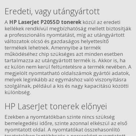
Eredeti, vagy utángyártott
A
HP LaserJet P2055D tonerek
közül az eredeti
kellékek rendkívül megbízhatóság mellett biztosítják
a professzionális nyomtatást, míg az utángyártott
változatok olcsó és gazdaságos helyettesítő
termékek lehetnek. Amennyibe a termék
működéséhez chip szükséges azt minden esetben
tartalmazza az utángyártott termék is. Akkor is, ha
ez külön nem kerül feltüntetésre a termék nevében. A
megjelölt nyomtatható oldalszámok gyártói adatok,
melyek leginkább az egymáshoz való viszonyításra
szolgálnak, például a kis és nagy kapacitású közötti
különbség.
HP LaserJet tonerek előnyei
Ezekben a nyomtatókban szinte nincs szükség
bemelegedési időre, szinte azonnal elkészül az első
nyomtatott oldal. A nyomtatókat összehasonlító
tesztetekben legtöbbször a percenként nyomtatott