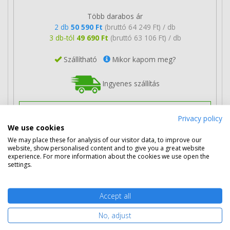
Több darabos ár
2 db
50 590 Ft
(bruttó 64 249 Ft) / db
3 db-tól
49 690 Ft
(bruttó 63 106 Ft) / db
Szállítható
Mikor kapom meg?
Ingyenes szállítás
Privacy policy
We use cookies
We may place these for analysis of our visitor data, to improve our
Kosárba tesz
website, show personalised content and to give you a great website
experience. For more information about the cookies we use open the
settings.
HP CE505D toner dupla csomag (2db
CE505A) eredeti
Accept all
No, adjust