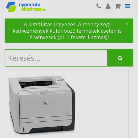
×
A kiszállítás ingyenes. A mennyiségi
kedvezmények különböző termékek esetén is
érvényesek (pl. 1 fekete 1 színes)!