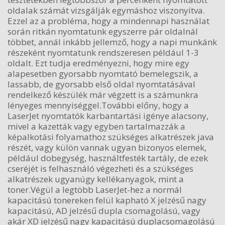
oldalak számát vizsgálják egymáshoz viszonyítva.
Ezzel az a probléma, hogy a mindennapi használat
során ritkán nyomtatunk egyszerre pár oldalnál
többet, annál inkább jellemző, hogy a napi munkánk
részeként nyomtatunk rendszeresen például 1-3
oldalt. Ezt tudja eredményezni, hogy mire egy
alapesetben gyorsabb nyomtató bemelegszik, a
lassabb, de gyorsabb első oldal nyomtatásával
rendelkező készülék már végzett is a számunkra
lényeges mennyiséggel.További előny, hogy a
LaserJet nyomtatók karbantartási igénye alacsony,
mivel a kazetták vagy egyben tartalmazzák a
képalkotási folyamathoz szükséges alkatrészek java
részét, vagy külön vannak ugyan bizonyos elemek,
például dobegység, használtfesték tartály, de ezek
cseréjét is felhasználó végezheti és a szükséges
alkatrészek ugyanúgy kellékanyagok, mint a
toner.Végül a legtöbb LaserJet-hez a normál
kapacitású tonereken felül kapható X jelzésű nagy
kapacitású, AD jelzésű dupla csomagolású, vagy
akár XD jelzésű nagy kapacitású duplacsomagolású