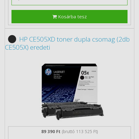
Kosárba tesz
HP CE505XD toner dupla csomag (2db
CE505X) eredeti
89 390 Ft
(bruttó 113 525 Ft)