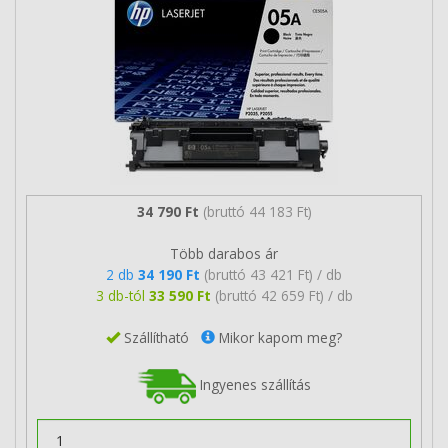
34 790 Ft
(bruttó 44 183 Ft)
Több darabos ár
2 db
34 190 Ft
(bruttó 43 421 Ft) / db
3 db-tól
33 590 Ft
(bruttó 42 659 Ft) / db
Szállítható
Mikor kapom meg?
Ingyenes szállítás