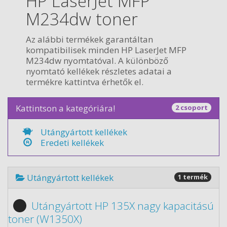
HP LaserJet MFP
M234dw toner
Az alábbi termékek garantáltan
kompatibilisek minden HP LaserJet MFP
M234dw nyomtatóval. A különböző
nyomtató kellékek részletes adatai a
termékre kattintva érhetők el.
Kattintson a kategóriára!
2 csoport
Utángyártott kellékek
Eredeti kellékek
Utángyártott kellékek
1 termék
Utángyártott HP 135X nagy kapacitású
toner (W1350X)