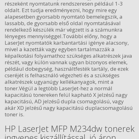
részeként nyomtatunk rendszeresen például 1-3
oldalt. Ezt tudja eredményezni, hogy mire egy
alapesetben gyorsabb nyomtató bemelegszik, a
lassabb, de gyorsabb első oldal nyomtatásával
rendelkező készülék már végzett is a számunkra
lényeges mennyiséggel.További előny, hogy a
LaserJet nyomtatók karbantartási igénye alacsony,
mivel a kazetták vagy egyben tartalmazzák a
képalkotási folyamathoz szükséges alkatrészek java
részét, vagy külön vannak ugyan bizonyos elemek,
például dobegység, használtfesték tartály, de ezek
cseréjét is felhasználó végezheti és a szükséges
alkatrészek ugyanúgy kellékanyagok, mint a
toner.Végül a legtöbb LaserJet-hez a normál
kapacitású tonereken felül kapható X jelzésű nagy
kapacitású, AD jelzésű dupla csomagolású, vagy
akár XD jelzésű nagy kapacitású duplacsomagolású
toner is.
HP LaserJet MFP M234dw tonerek
ingyenes kiszállítással, jó áron