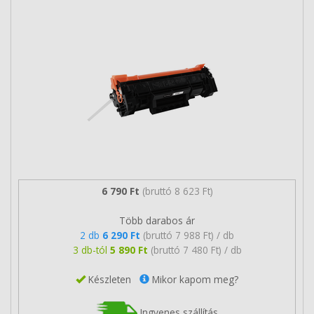
6 790 Ft
(bruttó 8 623 Ft)
Több darabos ár
2 db
6 290 Ft
(bruttó 7 988 Ft) / db
3 db-tól
5 890 Ft
(bruttó 7 480 Ft) / db
Készleten
Mikor kapom meg?
Ingyenes szállítás