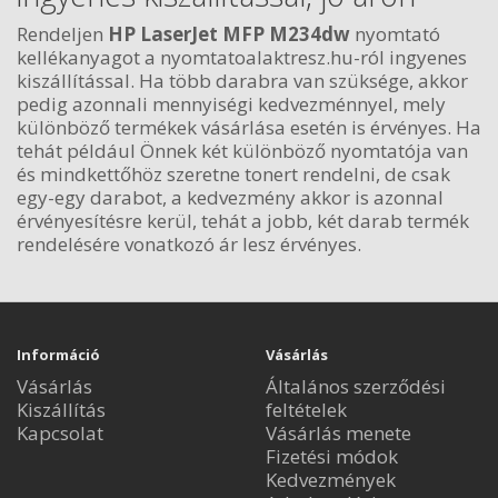
Rendeljen
HP LaserJet MFP M234dw
nyomtató
kellékanyagot a nyomtatoalaktresz.hu-ról ingyenes
kiszállítással. Ha több darabra van szüksége, akkor
pedig azonnali mennyiségi kedvezménnyel, mely
különböző termékek vásárlása esetén is érvényes. Ha
tehát például Önnek két különböző nyomtatója van
és mindkettőhöz szeretne tonert rendelni, de csak
egy-egy darabot, a kedvezmény akkor is azonnal
érvényesítésre kerül, tehát a jobb, két darab termék
rendelésére vonatkozó ár lesz érvényes.
Információ
Vásárlás
Vásárlás
Általános szerződési
Kiszállítás
feltételek
Kapcsolat
Vásárlás menete
Fizetési módok
Kedvezmények