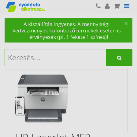
×
A kiszállítás ingyenes. A mennyiségi
kedvezmények különböző termékek esetén is
érvényesek (pl. 1 fekete 1 színes)!