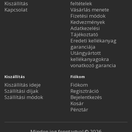
Kiszállítás
feltételek
Kapcsolat
Vásárlás menete
Fizetési módok
Kedvezmények
Adatkezelési
Tájékoztató
Eredeti kellékanyag
garanciája
Utángyártott
kellékanyagokra
vonatkozó garancia
Kiszállítás
Fiókom
Kiszállítás ideje
Fiókom
Szállítási díjak
Regisztráció
Szállítási módok
Bejelentkezés
Kosár
Pénztár
Minden jog fenntartva! © 2026