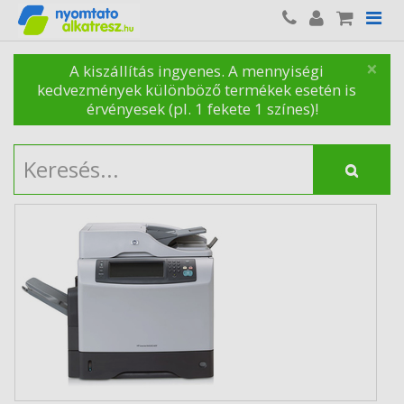
×
A kiszállítás ingyenes. A mennyiségi
kedvezmények különböző termékek esetén is
érvényesek (pl. 1 fekete 1 színes)!