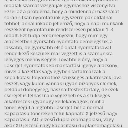
oldalak számát vizsgálják egymáshoz viszonyítva.
Ezzel az a probléma, hogy a mindennapi használat
során ritkán nyomtatunk egyszerre pár oldalnál
többet, annál inkább jellemző, hogy a napi munkánk
részeként nyomtatunk rendszeresen például 1-3
oldalt. Ezt tudja eredményezni, hogy mire egy
alapesetben gyorsabb nyomtató bemelegszik, a
lassabb, de gyorsabb első oldal nyomtatásával
rendelkező készülék már végzett is a számunkra
lényeges mennyiséggel.További előny, hogy a
LaserJet nyomtatók karbantartási igénye alacsony,
mivel a kazetták vagy egyben tartalmazzák a
képalkotási folyamathoz szükséges alkatrészek java
részét, vagy külön vannak ugyan bizonyos elemek,
például dobegység, használtfesték tartály, de ezek
cseréjét is felhasználó végezheti és a szükséges
alkatrészek ugyanúgy kellékanyagok, mint a
toner.Végül a legtöbb LaserJet-hez a normál
kapacitású tonereken felül kapható X jelzésű nagy
kapacitású, AD jelzésű dupla csomagolású, vagy
akár XD jelzésű nagy kapacitású duplacsomagolású