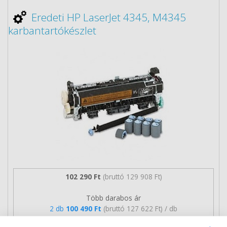
Eredeti HP LaserJet 4345, M4345
karbantartókészlet
102 290 Ft
(bruttó 129 908 Ft)
Több darabos ár
2 db
100 490 Ft
(bruttó 127 622 Ft) / db
3 db-tól
98 690 Ft
(bruttó 125 336 Ft) / db