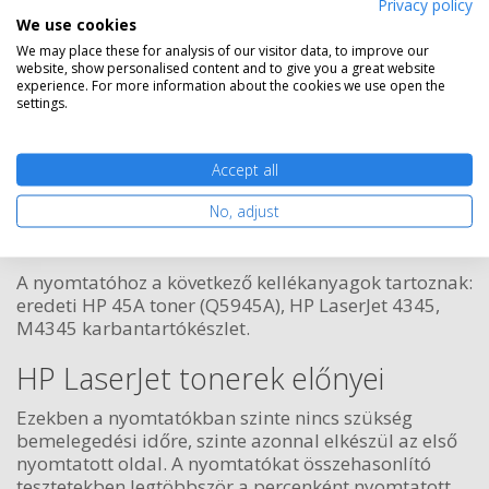
Privacy policy
We use cookies
Rendelésre
Mikor kapom meg?
We may place these for analysis of our visitor data, to improve our
website, show personalised content and to give you a great website
Ingyenes szállítás
experience. For more information about the cookies we use open the
settings.
Accept all
Nem rendelhető
No, adjust
A nyomtatóhoz a következő kellékanyagok tartoznak:
eredeti HP 45A toner (Q5945A), HP LaserJet 4345,
M4345 karbantartókészlet.
HP LaserJet tonerek előnyei
Ezekben a nyomtatókban szinte nincs szükség
bemelegedési időre, szinte azonnal elkészül az első
nyomtatott oldal. A nyomtatókat összehasonlító
tesztetekben legtöbbször a percenként nyomtatott