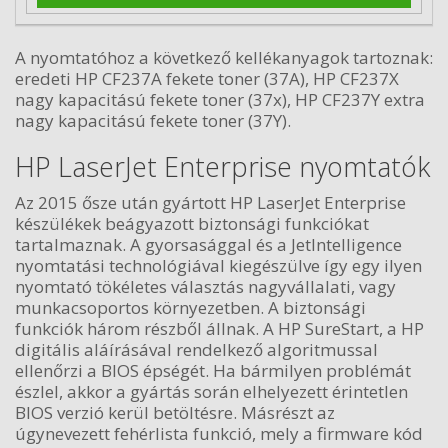
A nyomtatóhoz a következő kellékanyagok tartoznak:
eredeti HP CF237A fekete toner (37A), HP CF237X
nagy kapacitású fekete toner (37x), HP CF237Y extra
nagy kapacitású fekete toner (37Y).
HP LaserJet Enterprise nyomtatók
Az 2015 ősze után gyártott HP LaserJet Enterprise
készülékek beágyazott biztonsági funkciókat
tartalmaznak. A gyorsasággal és a JetIntelligence
nyomtatási technológiával kiegészülve így egy ilyen
nyomtató tökéletes választás nagyvállalati, vagy
munkacsoportos környezetben. A biztonsági
funkciók három részből állnak. A HP SureStart, a HP
digitális aláírásával rendelkező algoritmussal
ellenőrzi a BIOS épségét. Ha bármilyen problémát
észlel, akkor a gyártás során elhelyezett érintetlen
BIOS verzió kerül betöltésre. Másrészt az
úgynevezett fehérlista funkció, mely a firmware kód