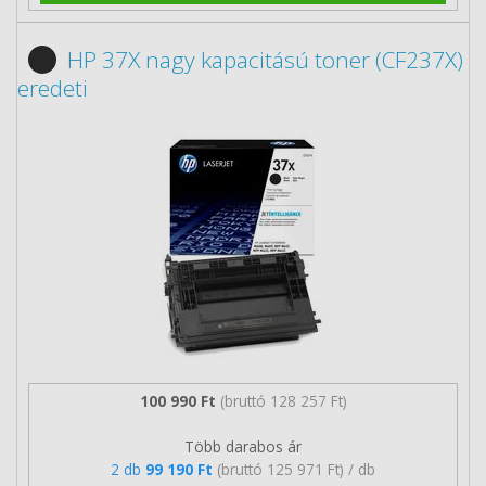
HP 37X nagy kapacitású toner (CF237X)
eredeti
100 990 Ft
(bruttó 128 257 Ft)
Több darabos ár
2 db
99 190 Ft
(bruttó 125 971 Ft) / db