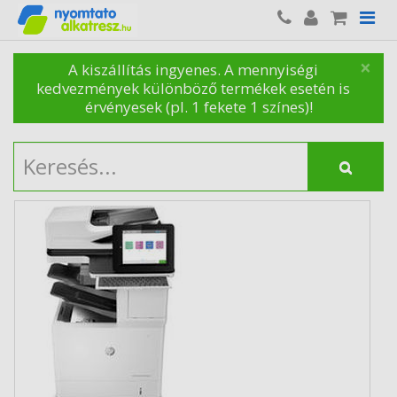
×
A kiszállítás ingyenes. A mennyiségi
kedvezmények különböző termékek esetén is
érvényesek (pl. 1 fekete 1 színes)!