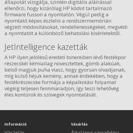
állapotát vizsgálja, szintén digitális aláírással
ellenőrzi, hogy kizárólag HP kódot tartalmazó
firmware fusson a nyomtatón. Végül pedig a
nyomtató képes észlelni a rendszermemórián
végzett módosításokat, rendellenességeket, megvédi
a nyomtatót a különböző behatolási kísérletektől.
JetIntelligence kazetták
A HP ilyen jelölésű eredeti tonereiben lévő festékpor
részecskéi kémiailag növesztettek, gömb alakúak,
belső magjuk puha viasz, hogy gyorsan olvadjanak,
míg külső héjuk kemény, annak érdekében, hogy a
festékrészecske formája a képalkotási folyamat
végéig teljesen fennmaradjon, így teszi lehetővég
éles kontúrok és szövegek nyomtatását.
Információ
Vásárlás
Vásárlás
Általános szerződési