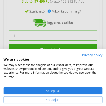
3 db-tól
97 490 Ft
(bruttó 123 812 Ft) / db
Szállítható
Mikor kapom meg?
Ingyenes szállítás
Kosárba tesz
Privacy policy
We use cookies
We may place these for analysis of our visitor data, to improve our
HP 37Y extra nagy kapacitású toner
website, show personalised content and to give you a great website
(CF237Y) eredeti
experience. For more information about the cookies we use open the
settings.
Accept all
No, adjust