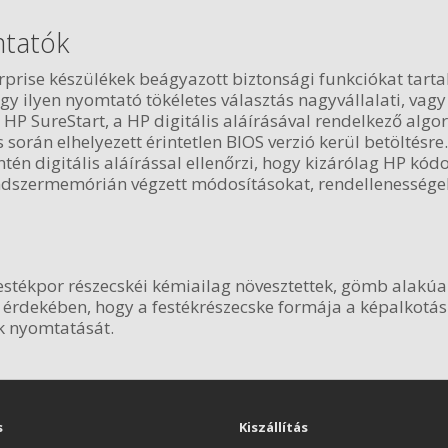
mtatók
rprise készülékek beágyazott biztonsági funkciókat tarta
egy ilyen nyomtató tökéletes választás nagyvállalati, va
 HP SureStart, a HP digitális aláírásával rendelkező algo
során elhelyezett érintetlen BIOS verzió kerül betöltésre
intén digitális aláírással ellenőrzi, hogy kizárólag HP k
endszermemórián végzett módosításokat, rendellenesség
 festékpor részecskéi kémiailag növesztettek, gömb alakú
érdekében, hogy a festékrészecske formája a képalkotás
ek nyomtatását.
s
Kiszállítás