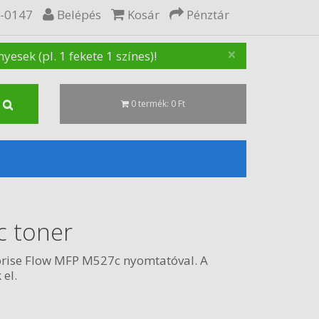
5-0147
Belépés
Kosár
Pénztár
×
sek (pl. 1 fekete 1 színes)!
0 termék: 0 Ft
c toner
prise Flow MFP M527c nyomtatóval. A
 el.