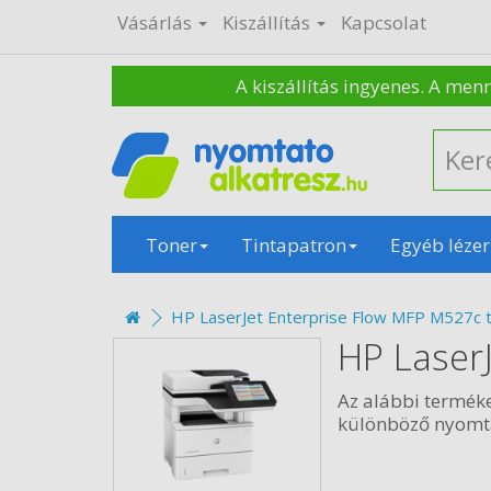
Vásárlás
Kiszállítás
Kapcsolat
A kiszállítás ingyenes. A men
Toner
Tintapatron
Egyéb lézer
HP LaserJet Enterprise Flow MFP M527c 
HP Laser
Az alábbi termék
különböző nyomtat