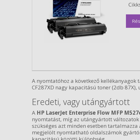
Cikk
Rés
A nyomtatóhoz a következő kellékanyagok ta
CF287XD nagy kapacitású toner (2db 87X), u
Eredeti, vagy utángyártott
A
HP LaserJet Enterprise Flow MFP M527
nyomtatást, míg az utángyártott változato
szükséges azt minden esetben tartalmazza az
megjelölt nyomtatható oldalszámok gyártói 
kapacitású közötti különbség.