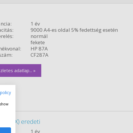
ncia:
1 év
citás:
9000 A4-es oldal 5% fedettség esetén
relés:
normál
fekete
ékvonal:
HP 87A
szám:
CF287A
zletes adatlap... »
policy
 show
CF287X) eredeti
ncia:
1 év