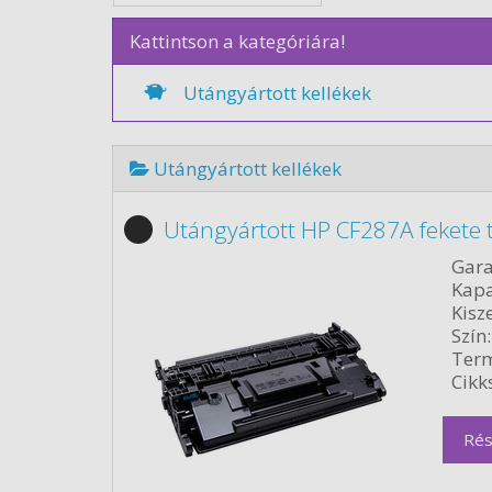
Kattintson a kategóriára!
Utángyártott kellékek
Utángyártott kellékek
Utángyártott HP CF287A fekete 
Gara
Kapa
Kisze
Szín:
Term
Cikk
Rés