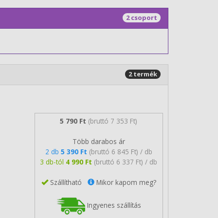
2 csoport
2 termék
5 790 Ft
(bruttó 7 353 Ft)
Több darabos ár
2 db
5 390 Ft
(bruttó 6 845 Ft) / db
3 db-tól
4 990 Ft
(bruttó 6 337 Ft) / db
Szállítható
Mikor kapom meg?
Ingyenes szállítás