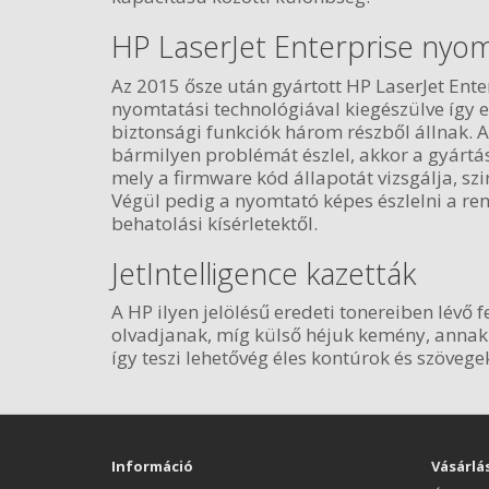
HP LaserJet Enterprise nyo
Az 2015 ősze után gyártott HP LaserJet Ente
nyomtatási technológiával kiegészülve így 
biztonsági funkciók három részből állnak. A
bármilyen problémát észlel, akkor a gyártás 
mely a firmware kód állapotát vizsgálja, sz
Végül pedig a nyomtató képes észlelni a r
behatolási kísérletektől.
JetIntelligence kazetták
A HP ilyen jelölésű eredeti tonereiben lévő
olvadjanak, míg külső héjuk kemény, annak 
így teszi lehetővég éles kontúrok és szöveg
Információ
Vásárlá