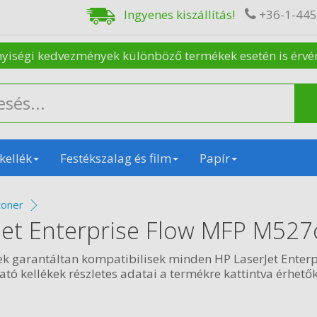
Ingyenes kiszállítás!
+36-1-44
nyiségi kedvezmények különböző termékek esetén is érvénye
kellék
Festékszalag és film
Papír
toner
Jet Enterprise Flow MFP M527
ek garantáltan kompatibilisek minden HP LaserJet Enter
ó kellékek részletes adatai a termékre kattintva érhetők