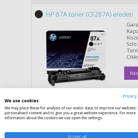
HP 87A toner (CF287A) eredeti
Gara
Kapa
Kisze
Szín:
Term
Cikk
Rés
Privacy 
We use cookies
We may place these for analysis of our visitor data, to improve our website,
personalised content and to give you a great website experience. For more
information about the cookies we use open the settings.
HP 87X nagy kapacitású toner (
Gara
Accept all