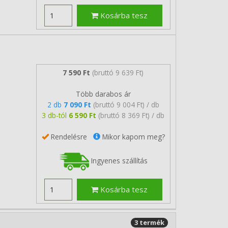
Kosárba tesz
7 590 Ft
(bruttó 9 639 Ft)
Több darabos ár
2 db
7 090 Ft
(bruttó 9 004 Ft) / db
3 db-tól
6 590 Ft
(bruttó 8 369 Ft) / db
Rendelésre
Mikor kapom meg?
Ingyenes szállítás
Kosárba tesz
3 termék