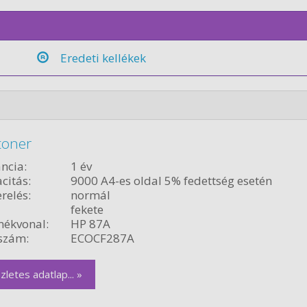
Eredeti kellékek
toner
ncia:
1 év
citás:
9000 A4-es oldal 5% fedettség esetén
relés:
normál
fekete
ékvonal:
HP 87A
szám:
ECOCF287A
zletes adatlap... »