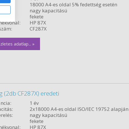
citás:
18000 A4-es oldal 5% fedettség esetén
relés:
nagy kapacitású
fekete
ékvonal:
HP 87X
szám:
CF287X
zletes adatlap... »
 (2db CF287X) eredeti
ncia:
1 év
citás:
2x18000 A4-es oldal ISO/IEC 19752 alapján
relés:
nagy kapacitású
fekete
ékvonal:
HP 87X