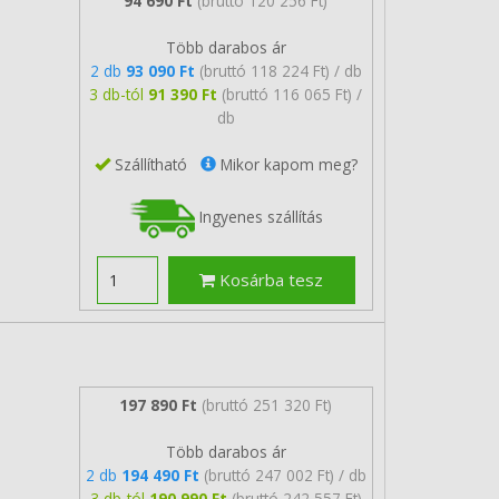
94 690 Ft
(bruttó 120 256 Ft)
Több darabos ár
2 db
93 090 Ft
(bruttó 118 224 Ft) / db
3 db-tól
91 390 Ft
(bruttó 116 065 Ft) /
db
Szállítható
Mikor kapom meg?
Ingyenes szállítás
Kosárba tesz
197 890 Ft
(bruttó 251 320 Ft)
Több darabos ár
2 db
194 490 Ft
(bruttó 247 002 Ft) / db
3 db-tól
190 990 Ft
(bruttó 242 557 Ft)