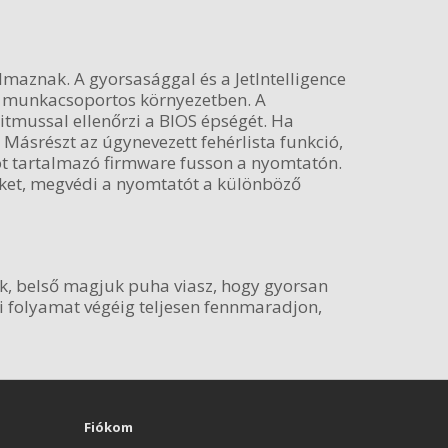
lmaznak. A gyorsasággal és a JetIntelligence
gy munkacsoportos környezetben. A
ritmussal ellenőrzi a BIOS épségét. Ha
. Másrészt az úgynevezett fehérlista funkció,
ódot tartalmazó firmware fusson a nyomtatón.
eket, megvédi a nyomtatót a különböző
ak, belső magjuk puha viasz, hogy gyorsan
i folyamat végéig teljesen fennmaradjon,
Fiókom