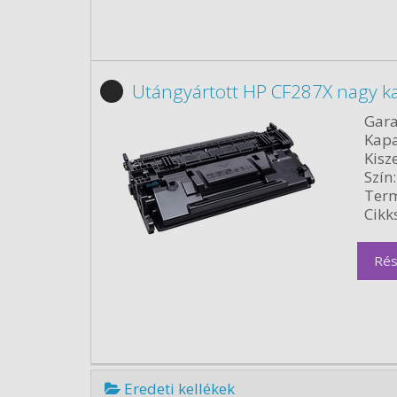
Utángyártott HP CF287X nagy ka
Gara
Kapa
Kisze
Szín:
Term
Cikk
Rés
Eredeti kellékek