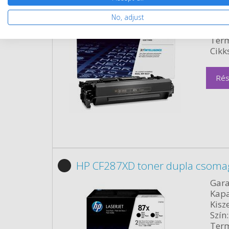
Kapa
No, adjust
Kisze
Szín:
Term
Cikk
Rés
HP CF287XD toner dupla csomag
Gara
Kapa
Kisze
Szín:
Term