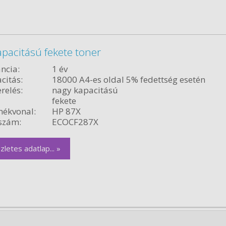
pacitású fekete toner
ncia:
1 év
citás:
18000 A4-es oldal 5% fedettség esetén
relés:
nagy kapacitású
fekete
ékvonal:
HP 87X
szám:
ECOCF287X
zletes adatlap... »