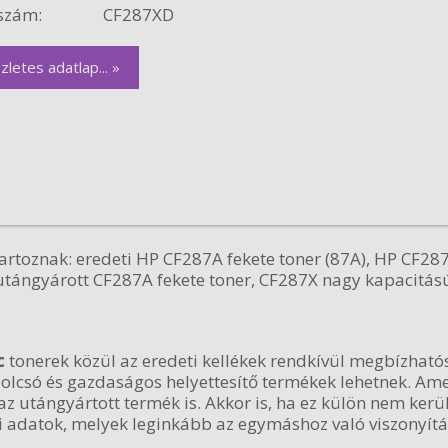
szám:
CF287XD
zletes adatlap... »
rtoznak: eredeti HP CF287A fekete toner (87A), HP CF287
tángyárott CF287A fekete toner, CF287X nagy kapacitású
c
tonerek közül az eredeti kellékek rendkívül megbízhatós
k olcsó és gazdaságos helyettesítő termékek lehetnek. 
 utángyártott termék is. Akkor is, ha ez külön nem kerül
adatok, melyek leginkább az egymáshoz való viszonyítás