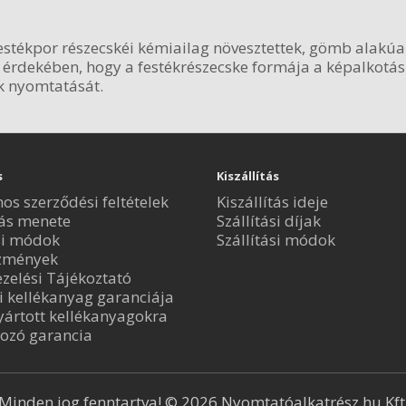
 festékpor részecskéi kémiailag növesztettek, gömb alakú
érdekében, hogy a festékrészecske formája a képalkotás
ek nyomtatását.
s
Kiszállítás
nos szerződési feltételek
Kiszállítás ideje
ás menete
Szállítási díjak
si módok
Szállítási módok
zmények
zelési Tájékoztató
i kellékanyag garanciája
ártott kellékanyagokra
ozó garancia
Minden jog fenntartva! © 2026 Nyomtatóalkatrész.hu Kft