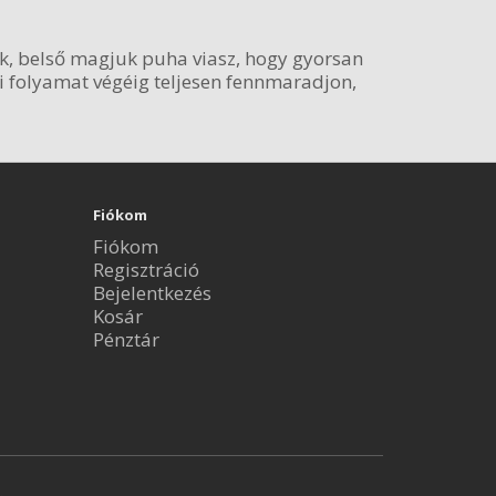
ak, belső magjuk puha viasz, hogy gyorsan
i folyamat végéig teljesen fennmaradjon,
Fiókom
Fiókom
Regisztráció
Bejelentkezés
Kosár
Pénztár
.