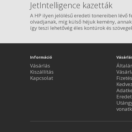
JetIntelligence kazetták
A HP ilyen jelölésű eredeti tonereiben lévő
olvadjanak, míg külső héjuk kemény, annak 
így teszi lehetővég éles kontúrok és szöveg
Információ
Vásárlá
Vásárlás
Általá
Kiszállítás
Vásárl
Kapcsolat
Fizeté
Kedve
Adatke
Eredet
Utángy
vonatk