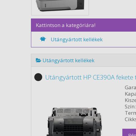
Kattintson a kategóriára!
Utángyártott kellékek
Utángyártott kellékek
Utángyártott HP CE390A fekete 
Gara
Kapa
Kisze
Szín:
Term
Cikk
Rés