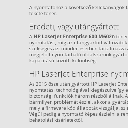
A nyomtatóhoz a következő kellékanyagok t
fekete toner.
Eredeti, vagy utángyártott
A
HP LaserJet Enterprise 600 M602n
toner
nyomtatást, míg az utángyártott változato
szükséges azt minden esetben tartalmazza az
megjelölt nyomtatható oldalszámok gyártói 
kapacitású közötti különbség.
HP LaserJet Enterprise nyo
Az 2015 ősze után gyártott HP LaserJet Ente
nyomtatási technológiával kiegészülve így 
biztonsági funkciók három részből állnak. A
bármilyen problémát észlel, akkor a gyártás 
mely a firmware kód állapotát vizsgálja, sz
Végül pedig a nyomtató képes észlelni a r
behatolási kísérletektől.