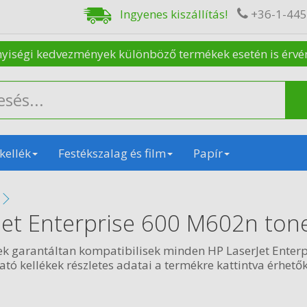
Ingyenes kiszállítás!
+36-1-44
nyiségi kedvezmények különböző termékek esetén is érvénye
kellék
Festékszalag és film
Papír
Jet Enterprise 600 M602n ton
ek garantáltan kompatibilisek minden HP LaserJet Enter
ó kellékek részletes adatai a termékre kattintva érhetők