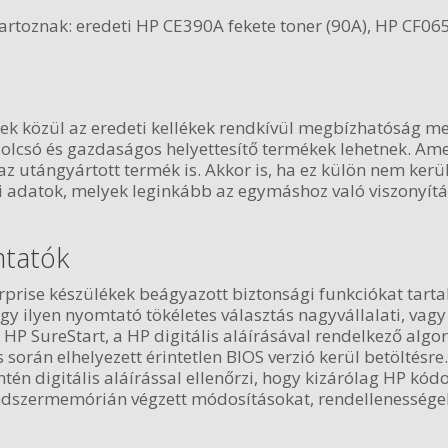
artoznak: eredeti HP CE390A fekete toner (90A), HP CF06
ek közül az eredeti kellékek rendkívül megbízhatóság mell
k olcsó és gazdaságos helyettesítő termékek lehetnek. 
 utángyártott termék is. Akkor is, ha ez külön nem kerül
adatok, melyek leginkább az egymáshoz való viszonyítás
mtatók
rprise készülékek beágyazott biztonsági funkciókat tarta
egy ilyen nyomtató tökéletes választás nagyvállalati, va
 HP SureStart, a HP digitális aláírásával rendelkező algo
során elhelyezett érintetlen BIOS verzió kerül betöltésre
intén digitális aláírással ellenőrzi, hogy kizárólag HP k
endszermemórián végzett módosításokat, rendellenesség