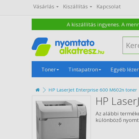
Vásárlás
Kiszállítás
Kapcsolat
A kiszállítás ingyenes. A men
Toner
Tintapatron
Egyéb lézer
HP LaserJet Enterprise 600 M602n toner
HP Laser
Az alábbi termék
különböző nyomtat