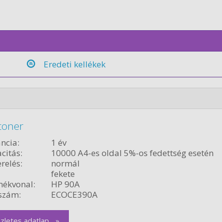
Eredeti kellékek
toner
ncia:
1 év
citás:
10000 A4-es oldal 5%-os fedettség esetén
relés:
normál
fekete
ékvonal:
HP 90A
szám:
ECOCE390A
zletes adatlap... »