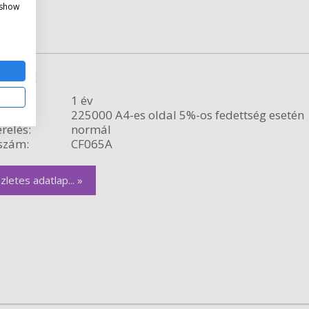
 show
észlet
ncia:
1 év
citás:
225000 A4-es oldal 5%-os fedettség esetén
relés:
normál
szám:
CF065A
zletes adatlap... »