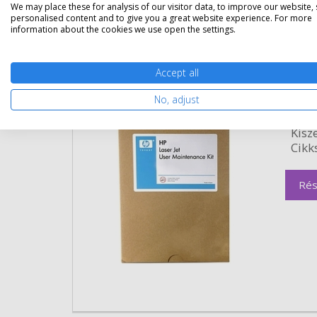
We may place these for analysis of our visitor data, to improve our website,
personalised content and to give you a great website experience. For more
information about the cookies we use open the settings.
Accept all
Eredeti HP CF065A karbantartók
No, adjust
Gara
Kapa
Kisze
Cikk
Rés