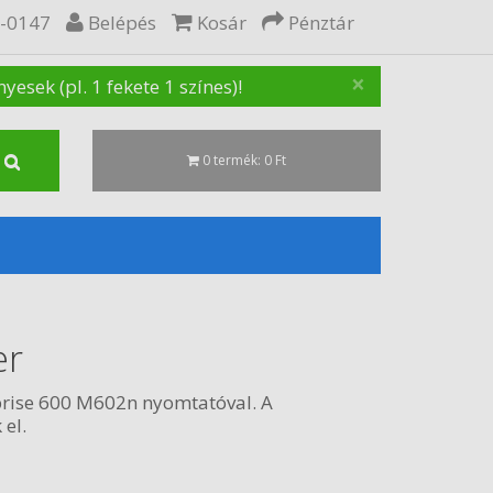
5-0147
Belépés
Kosár
Pénztár
×
sek (pl. 1 fekete 1 színes)!
0 termék: 0 Ft
er
prise 600 M602n nyomtatóval. A
 el.