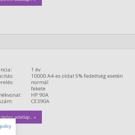
ncia:
1 év
citás:
10000 A4-es oldal 5% fedettség esetén
relés:
normál
fekete
ékvonal:
HP 90A
szám:
CE390A
zletes adatlap... »
policy