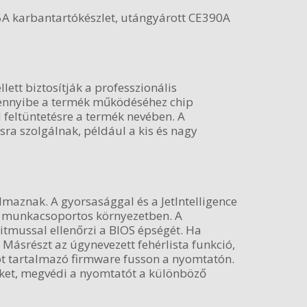
5A karbantartókészlet, utángyárott CE390A
ett biztosítják a professzionális
Amennyibe a termék működéséhez chip
 feltüntetésre a termék nevében. A
ra szolgálnak, például a kis és nagy
lmaznak. A gyorsasággal és a JetIntelligence
gy munkacsoportos környezetben. A
ritmussal ellenőrzi a BIOS épségét. Ha
. Másrészt az úgynevezett fehérlista funkció,
ódot tartalmazó firmware fusson a nyomtatón.
eket, megvédi a nyomtatót a különböző