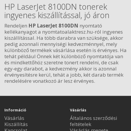
HP LaserJet 8100DN tonerek
ingyenes kiszállítással, jó áron
Rendeljen
HP LaserJet 8100DN
nyomtató
kellékanyagot a nyomtatoalaktresz.hu-ról ingyenes
kiszállítással. Ha több darabra van szüksége, akkor
pedig azonnali mennyiségi kedvezménnyel, mely
különböző termékek vásárlása esetén is érvényes. Ha
tehát például Önnek két különböző nyomtatója van
és mindkettőhöz szeretne tonert rendelni, de csak
egy-egy darabot, a kedvezmény akkor is azonnal
érvényesítésre kerül, tehát a jobb, két darab termék
rendelésére vonatkozó ár lesz érvényes.
Információ
Vásárlás
Vásárlás
Általános szerződési
Kiszállítás
feltételek
Kapcsolat
Vásárlás menete