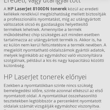
A
HP LaserJet 8100DN tonerek
közül az eredeti
kellékek rendkívül megbízhatóság mellett biztosítják
a professzionális nyomtatást, míg az utángyártott
változatok olcsó és gazdaságos helyettesítő
termékek lehetnek. Amennyibe a termék
működéséhez chip szükséges azt minden esetben
tartalmazza az utángyártott termék is. Akkor is, ha
ez külön nem kerül feltüntetésre a termék nevében. A
megjelölt nyomtatható oldalszámok gyártói adatok,
melyek leginkább az egymáshoz való viszonyításra
szolgálnak, például a kis és nagy kapacitású közötti
különbség.
HP LaserJet tonerek előnyei
Ezekben a nyomtatókban szinte nincs szükség
bemelegedési időre, szinte azonnal elkészül az első
nyomtatott oldal. A nyomtatókat összehasonlító
tesztetekben legtöbbször a percenként nyomtatott
oldalak számát vizsgálják egymáshoz viszonyítva.