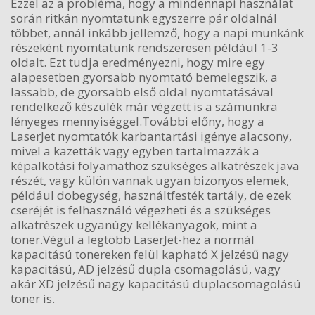
Ezzel az a probléma, hogy a mindennapi használat
során ritkán nyomtatunk egyszerre pár oldalnál
többet, annál inkább jellemző, hogy a napi munkánk
részeként nyomtatunk rendszeresen például 1-3
oldalt. Ezt tudja eredményezni, hogy mire egy
alapesetben gyorsabb nyomtató bemelegszik, a
lassabb, de gyorsabb első oldal nyomtatásával
rendelkező készülék már végzett is a számunkra
lényeges mennyiséggel.További előny, hogy a
LaserJet nyomtatók karbantartási igénye alacsony,
mivel a kazetták vagy egyben tartalmazzák a
képalkotási folyamathoz szükséges alkatrészek java
részét, vagy külön vannak ugyan bizonyos elemek,
például dobegység, használtfesték tartály, de ezek
cseréjét is felhasználó végezheti és a szükséges
alkatrészek ugyanúgy kellékanyagok, mint a
toner.Végül a legtöbb LaserJet-hez a normál
kapacitású tonereken felül kapható X jelzésű nagy
kapacitású, AD jelzésű dupla csomagolású, vagy
akár XD jelzésű nagy kapacitású duplacsomagolású
toner is.