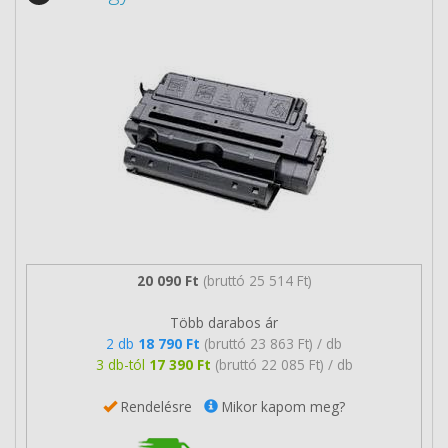
20 090 Ft
(bruttó 25 514 Ft)
Több darabos ár
2 db
18 790 Ft
(bruttó 23 863 Ft) / db
3 db-tól
17 390 Ft
(bruttó 22 085 Ft) / db
Rendelésre
Mikor kapom meg?