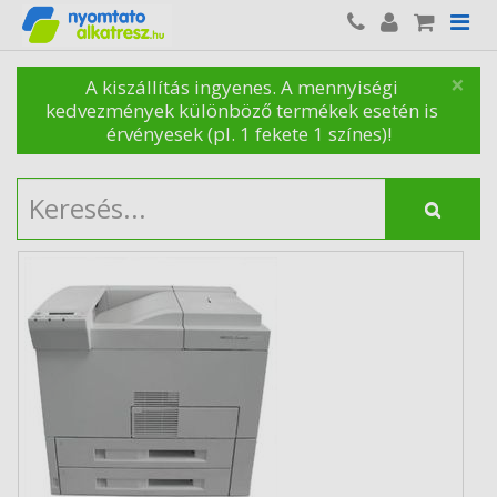
×
A kiszállítás ingyenes. A mennyiségi
kedvezmények különböző termékek esetén is
érvényesek (pl. 1 fekete 1 színes)!