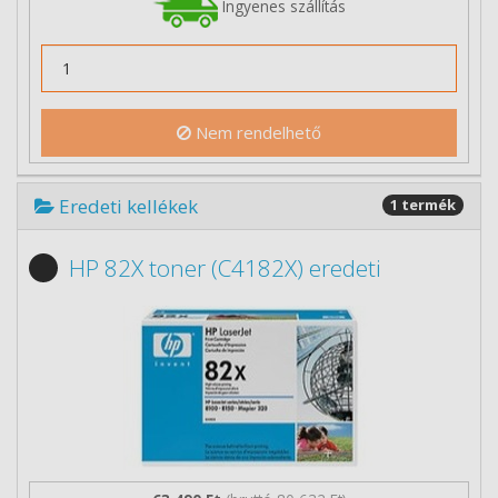
Ingyenes szállítás
Nem rendelhető
Eredeti kellékek
1 termék
HP 82X toner (C4182X) eredeti