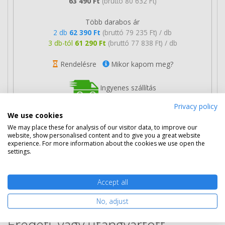
63 490 Ft
(bruttó 80 632 Ft)
Több darabos ár
2 db
62 390 Ft
(bruttó 79 235 Ft) / db
3 db-tól
61 290 Ft
(bruttó 77 838 Ft) / db
Rendelésre
Mikor kapom meg?
Ingyenes szállítás
Privacy policy
We use cookies
We may place these for analysis of our visitor data, to improve our
website, show personalised content and to give you a great website
experience. For more information about the cookies we use open the
Nem rendelhető
settings.
A nyomtatóhoz a következő kellékanyagok tartoznak:
Accept all
eredeti HP 82X toner (C4182X), utángyárott C4182X
fekete toner.
No, adjust
Eredeti, vagy utángyártott