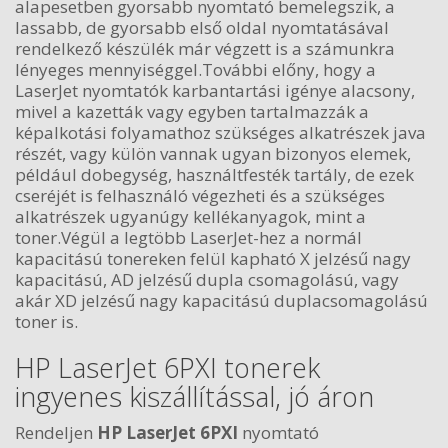
alapesetben gyorsabb nyomtató bemelegszik, a
lassabb, de gyorsabb első oldal nyomtatásával
rendelkező készülék már végzett is a számunkra
lényeges mennyiséggel.További előny, hogy a
LaserJet nyomtatók karbantartási igénye alacsony,
mivel a kazetták vagy egyben tartalmazzák a
képalkotási folyamathoz szükséges alkatrészek java
részét, vagy külön vannak ugyan bizonyos elemek,
például dobegység, használtfesték tartály, de ezek
cseréjét is felhasználó végezheti és a szükséges
alkatrészek ugyanúgy kellékanyagok, mint a
toner.Végül a legtöbb LaserJet-hez a normál
kapacitású tonereken felül kapható X jelzésű nagy
kapacitású, AD jelzésű dupla csomagolású, vagy
akár XD jelzésű nagy kapacitású duplacsomagolású
toner is.
HP LaserJet 6PXI tonerek
ingyenes kiszállítással, jó áron
Rendeljen
HP LaserJet 6PXI
nyomtató