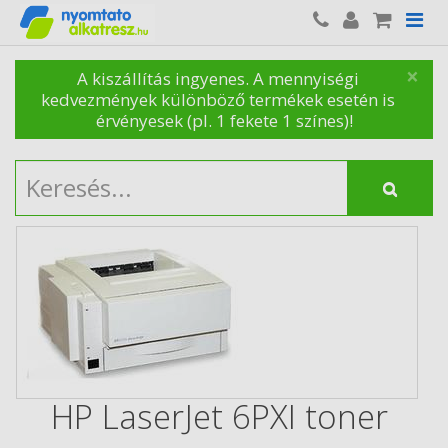
×
A kiszállítás ingyenes. A mennyiségi
kedvezmények különböző termékek esetén is
érvényesek (pl. 1 fekete 1 színes)!
HP LaserJet 6PXI toner