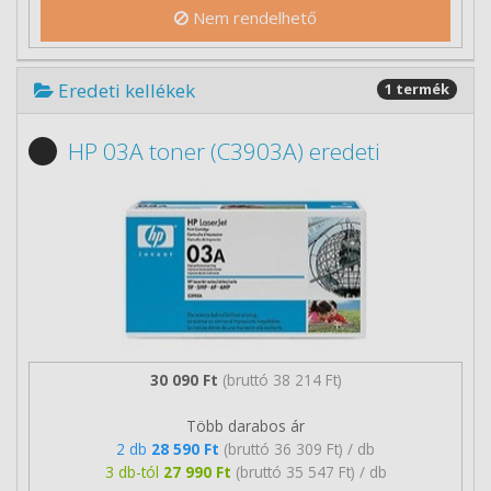
Nem rendelhető
Eredeti kellékek
1 termék
HP 03A toner (C3903A) eredeti
30 090 Ft
(bruttó 38 214 Ft)
Több darabos ár
2 db
28 590 Ft
(bruttó 36 309 Ft) / db
3 db-tól
27 990 Ft
(bruttó 35 547 Ft) / db