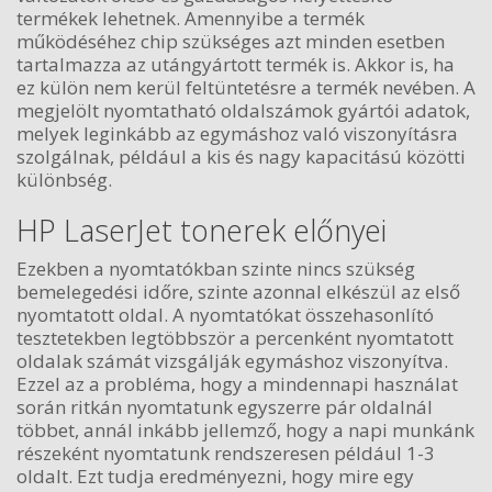
termékek lehetnek. Amennyibe a termék
működéséhez chip szükséges azt minden esetben
tartalmazza az utángyártott termék is. Akkor is, ha
ez külön nem kerül feltüntetésre a termék nevében. A
megjelölt nyomtatható oldalszámok gyártói adatok,
melyek leginkább az egymáshoz való viszonyításra
szolgálnak, például a kis és nagy kapacitású közötti
különbség.
HP LaserJet tonerek előnyei
Ezekben a nyomtatókban szinte nincs szükség
bemelegedési időre, szinte azonnal elkészül az első
nyomtatott oldal. A nyomtatókat összehasonlító
tesztetekben legtöbbször a percenként nyomtatott
oldalak számát vizsgálják egymáshoz viszonyítva.
Ezzel az a probléma, hogy a mindennapi használat
során ritkán nyomtatunk egyszerre pár oldalnál
többet, annál inkább jellemző, hogy a napi munkánk
részeként nyomtatunk rendszeresen például 1-3
oldalt. Ezt tudja eredményezni, hogy mire egy