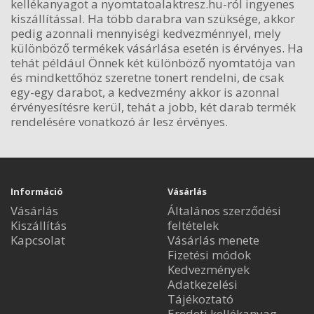
kellékanyagot a nyomtatoalaktresz.hu-ról ingyenes
kiszállítással. Ha több darabra van szüksége, akkor
pedig azonnali mennyiségi kedvezménnyel, mely
különböző termékek vásárlása esetén is érvényes. Ha
tehát például Önnek két különböző nyomtatója van
és mindkettőhöz szeretne tonert rendelni, de csak
egy-egy darabot, a kedvezmény akkor is azonnal
érvényesítésre kerül, tehát a jobb, két darab termék
rendelésére vonatkozó ár lesz érvényes.
Információ
Vásárlás
Vásárlás
Általános szerződési
Kiszállítás
feltételek
Kapcsolat
Vásárlás menete
Fizetési módok
Kedvezmények
Adatkezelési
Tájékoztató
Eredeti kellékanyag