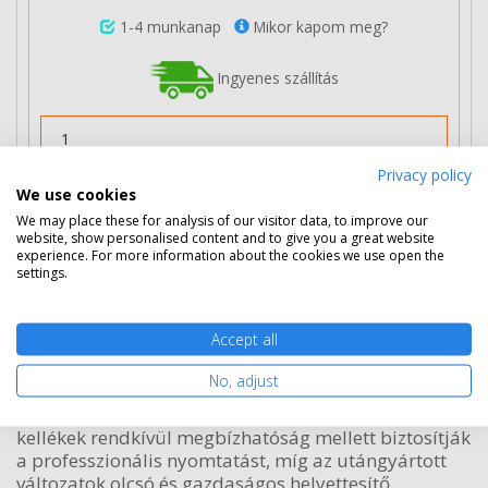
1-4 munkanap
Mikor kapom meg?
Ingyenes szállítás
Privacy policy
We use cookies
Nem rendelhető
We may place these for analysis of our visitor data, to improve our
website, show personalised content and to give you a great website
experience. For more information about the cookies we use open the
settings.
A nyomtatóhoz a következő kellékanyagok tartoznak:
eredeti HP 03A toner (C3903A), utángyárott C3903A
fekete toner.
Accept all
Eredeti, vagy utángyártott
No, adjust
A
HP LaserJet 6PXI tonerek
közül az eredeti
kellékek rendkívül megbízhatóság mellett biztosítják
a professzionális nyomtatást, míg az utángyártott
változatok olcsó és gazdaságos helyettesítő