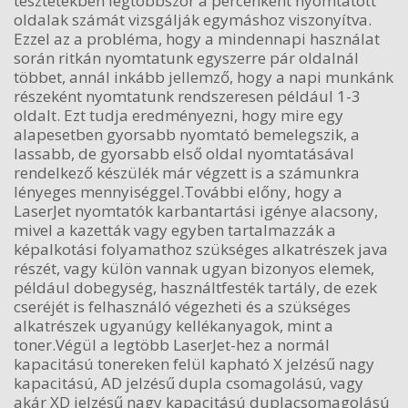
tesztetekben legtöbbször a percenként nyomtatott
oldalak számát vizsgálják egymáshoz viszonyítva.
Ezzel az a probléma, hogy a mindennapi használat
során ritkán nyomtatunk egyszerre pár oldalnál
többet, annál inkább jellemző, hogy a napi munkánk
részeként nyomtatunk rendszeresen például 1-3
oldalt. Ezt tudja eredményezni, hogy mire egy
alapesetben gyorsabb nyomtató bemelegszik, a
lassabb, de gyorsabb első oldal nyomtatásával
rendelkező készülék már végzett is a számunkra
lényeges mennyiséggel.További előny, hogy a
LaserJet nyomtatók karbantartási igénye alacsony,
mivel a kazetták vagy egyben tartalmazzák a
képalkotási folyamathoz szükséges alkatrészek java
részét, vagy külön vannak ugyan bizonyos elemek,
például dobegység, használtfesték tartály, de ezek
cseréjét is felhasználó végezheti és a szükséges
alkatrészek ugyanúgy kellékanyagok, mint a
toner.Végül a legtöbb LaserJet-hez a normál
kapacitású tonereken felül kapható X jelzésű nagy
kapacitású, AD jelzésű dupla csomagolású, vagy
akár XD jelzésű nagy kapacitású duplacsomagolású