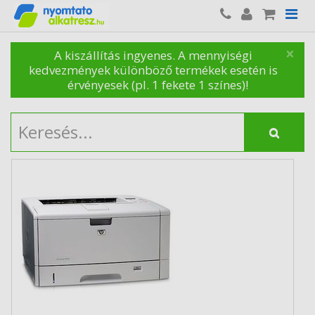
×
A kiszállítás ingyenes. A mennyiségi
kedvezmények különböző termékek esetén is
érvényesek (pl. 1 fekete 1 színes)!