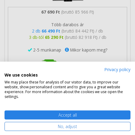
67 690 Ft
(bruttó 85 966 Ft)
Több darabos ár
2 db
66 490 Ft
(bruttó 84 442 Ft) / db
3 db-tól
65 290 Ft
(bruttó 82 918 Ft) / db
2-5 munkanap
Mikor kapom meg?
Ingyenes szállítás
Privacy policy
We use cookies
We may place these for analysis of our visitor data, to improve our
website, show personalised content and to give you a great website
experience. For more information about the cookies we use open the
settings.
Kosárba tesz
Accept all
A nyomtatóhoz a következő kellékanyagok tartoznak:
eredeti HP 16A toner (Q7516A), utángyárott Q7516A
No, adjust
fekete toner.