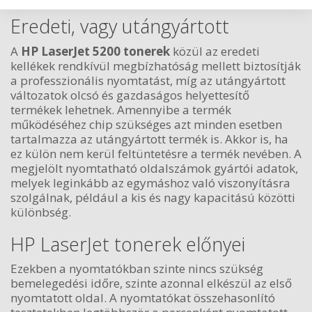
Eredeti, vagy utángyártott
A
HP LaserJet 5200 tonerek
közül az eredeti
kellékek rendkívül megbízhatóság mellett biztosítják
a professzionális nyomtatást, míg az utángyártott
változatok olcsó és gazdaságos helyettesítő
termékek lehetnek. Amennyibe a termék
működéséhez chip szükséges azt minden esetben
tartalmazza az utángyártott termék is. Akkor is, ha
ez külön nem kerül feltüntetésre a termék nevében. A
megjelölt nyomtatható oldalszámok gyártói adatok,
melyek leginkább az egymáshoz való viszonyításra
szolgálnak, például a kis és nagy kapacitású közötti
különbség.
HP LaserJet tonerek előnyei
Ezekben a nyomtatókban szinte nincs szükség
bemelegedési időre, szinte azonnal elkészül az első
nyomtatott oldal. A nyomtatókat összehasonlító