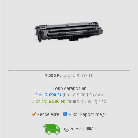
7 590 Ft
(bruttó 9 639 Ft)
Több darabos ár
2 db
7 090 Ft
(bruttó 9 004 Ft) / db
3 db-tól
6 590 Ft
(bruttó 8 369 Ft) / db
Rendelésre
Mikor kapom meg?
Ingyenes szállítás