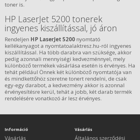
toner is.
HP LaserJet 5200 tonerek
ingyenes kiszállítással, jó áron
Rendeljen
HP LaserJet 5200
nyomtató
kellékanyagot a nyomtatoalaktresz.hu-ról ingyenes
kiszállítással. Ha több darabra van szüksége, akkor
pedig azonnali mennyiségi kedvezménnyel, mely
különböző termékek vásárlása esetén is érvényes. Ha
tehát például Önnek két különböző nyomtatója van
és mindkettőhöz szeretne tonert rendelni, de csak
egy-egy darabot, a kedvezmény akkor is azonnal
érvényesítésre kerül, tehát a jobb, két darab termék
rendelésére vonatkozó ár lesz érvényes.
Információ
Vásárlás
Vásárlás
Általános szerződési