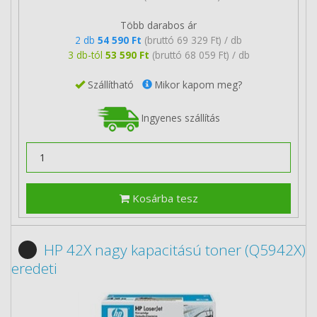
Több darabos ár
2 db
54 590 Ft
(bruttó 69 329 Ft) / db
3 db-tól
53 590 Ft
(bruttó 68 059 Ft) / db
Szállítható
Mikor kapom meg?
Ingyenes szállítás
Kosárba tesz
HP 42X nagy kapacitású toner (Q5942X)
eredeti