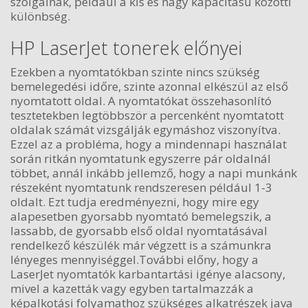
szolgálnak, például a kis és nagy kapacitású közötti
különbség.
HP LaserJet tonerek előnyei
Ezekben a nyomtatókban szinte nincs szükség
bemelegedési időre, szinte azonnal elkészül az első
nyomtatott oldal. A nyomtatókat összehasonlító
tesztetekben legtöbbször a percenként nyomtatott
oldalak számát vizsgálják egymáshoz viszonyítva.
Ezzel az a probléma, hogy a mindennapi használat
során ritkán nyomtatunk egyszerre pár oldalnál
többet, annál inkább jellemző, hogy a napi munkánk
részeként nyomtatunk rendszeresen például 1-3
oldalt. Ezt tudja eredményezni, hogy mire egy
alapesetben gyorsabb nyomtató bemelegszik, a
lassabb, de gyorsabb első oldal nyomtatásával
rendelkező készülék már végzett is a számunkra
lényeges mennyiséggel.További előny, hogy a
LaserJet nyomtatók karbantartási igénye alacsony,
mivel a kazetták vagy egyben tartalmazzák a
képalkotási folyamathoz szükséges alkatrészek java