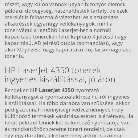
részét, vagy külön vannak ugyan bizonyos elemek,
például dobegység, használtfesték tartály, de ezek
cseréjét is felhasználó végezheti és a szükséges
alkatrészek ugyanúgy kellékanyagok, mint a
toner.Végül a legtöbb LaserJet-hez a normál
kapacitású tonereken felül kapható X jelzésű nagy
kapacitású, AD jelzésű dupla csomagolású, vagy
akár XD jelzésű nagy kapacitású duplacsomagolású
toner is.
HP LaserJet 4350 tonerek
ingyenes kiszállítással, jó áron
Rendeljen
HP LaserJet 4350
nyomtató
kellékanyagot a nyomtatoalaktresz.hu-ról ingyenes
kiszállítással. Ha több darabra van szüksége, akkor
pedig azonnali mennyiségi kedvezménnyel, mely
különböző termékek vásárlása esetén is érvényes. Ha
tehát például Önnek két különböző nyomtatója van
és mindkettőhöz szeretne tonert rendelni, de csak
egy-egy darabot, a kedvezmény akkor is azonnal