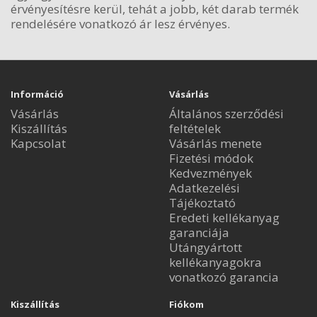
érvényesítésre kerül, tehát a jobb, két darab termék
rendelésére vonatkozó ár lesz érvényes.
Információ
Vásárlás
Vásárlás
Általános szerződési
Kiszállítás
feltételek
Kapcsolat
Vásárlás menete
Fizetési módok
Kedvezmények
Adatkezelési
Tájékoztató
Eredeti kellékanyag
garanciája
Utángyártott
kellékanyagokra
vonatkozó garancia
Kiszállítás
Fiókom