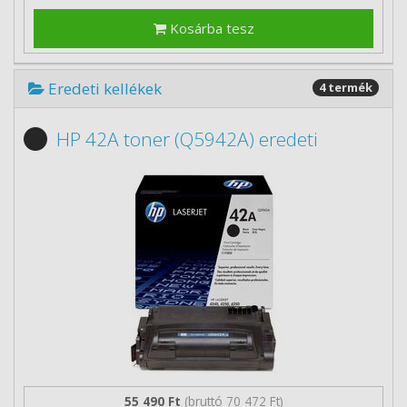
Kosárba tesz
Eredeti kellékek
4 termék
HP 42A toner (Q5942A) eredeti
55 490 Ft
(bruttó 70 472 Ft)