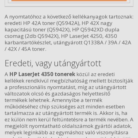
A nyomtatóhoz a következő kellékanyagok tartoznak:
eredeti HP 42A toner (Q5942A), HP 42X nagy
kapacitású toner (Q5942X), HP Q5942XD dupla
csomag (2db Q5942X), HP LaserJet 4250, 4350
karbantartókészlet, utángyárott Q1338A / 39A / 42A
/ 42X / 45A toner.
Eredeti, vagy utángyártott
A
HP LaserJet 4350 tonerek
közül az eredeti
kellékek rendkívül megbízhatóság mellett biztosítják
a professzionális nyomtatást, míg az utángyártott
változatok olcsó és gazdaságos helyettesítő
termékek lehetnek. Amennyibe a termék
működéséhez chip szükséges azt minden esetben
tartalmazza az utángyártott termék is. Akkor is, ha
ez külön nem kerül feltüntetésre a termék nevében. A
megjelölt nyomtatható oldalszámok gyártói adatok,
melyek leginkább az egymáshoz való viszonyításra