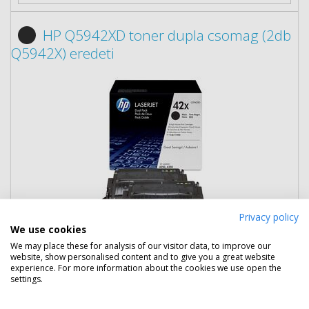
HP Q5942XD toner dupla csomag (2db
Q5942X) eredeti
Privacy policy
We use cookies
We may place these for analysis of our visitor data, to improve our
151 790 Ft
(bruttó 192 773 Ft)
website, show personalised content and to give you a great website
experience. For more information about the cookies we use open the
settings.
Több darabos ár
2 db
149 190 Ft
(bruttó 189 471 Ft) / db