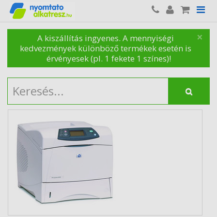
×
A kiszállítás ingyenes. A mennyiségi
kedvezmények különböző termékek esetén is
érvényesek (pl. 1 fekete 1 színes)!