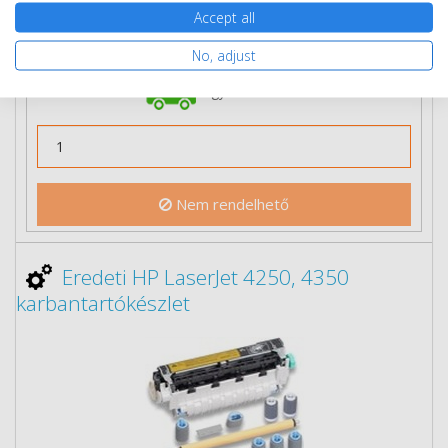
3 db-tól
146 590 Ft
(bruttó 186 169 Ft) / db
Accept all
Rendelésre
Mikor kapom meg?
No, adjust
Ingyenes szállítás
Nem rendelhető
Eredeti HP LaserJet 4250, 4350
karbantartókészlet