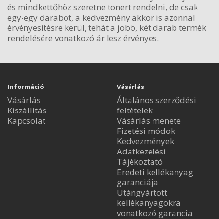
és mindkettőhöz szeretne tonert rendelni, de csak
egy-egy darabot, a kedvezmény akkor is azonnal
érvényesítésre kerül, tehát a jobb, két darab termék
rendelésére vonatkozó ár lesz érvényes.
Információ
Vásárlás
Vásárlás
Általános szerződési
Kiszállítás
feltételek
Kapcsolat
Vásárlás menete
Fizetési módok
Kedvezmények
Adatkezelési
Tájékoztató
Eredeti kellékanyag
garanciája
Utángyártott
kellékanyagokra
vonatkozó garancia