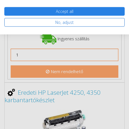
Több darabos ár
2 db
149 190 Ft
(bruttó 189 471 Ft) / db
Accept all
3 db-tól
146 590 Ft
(bruttó 186 169 Ft) / db
No, adjust
Rendelésre
Mikor kapom meg?
Ingyenes szállítás
Nem rendelhető
Eredeti HP LaserJet 4250, 4350
karbantartókészlet