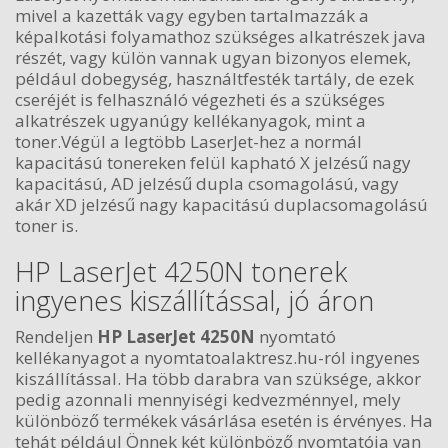
mivel a kazetták vagy egyben tartalmazzák a
képalkotási folyamathoz szükséges alkatrészek java
részét, vagy külön vannak ugyan bizonyos elemek,
például dobegység, használtfesték tartály, de ezek
cseréjét is felhasználó végezheti és a szükséges
alkatrészek ugyanúgy kellékanyagok, mint a
toner.Végül a legtöbb LaserJet-hez a normál
kapacitású tonereken felül kapható X jelzésű nagy
kapacitású, AD jelzésű dupla csomagolású, vagy
akár XD jelzésű nagy kapacitású duplacsomagolású
toner is.
HP LaserJet 4250N tonerek
ingyenes kiszállítással, jó áron
Rendeljen
HP LaserJet 4250N
nyomtató
kellékanyagot a nyomtatoalaktresz.hu-ról ingyenes
kiszállítással. Ha több darabra van szüksége, akkor
pedig azonnali mennyiségi kedvezménnyel, mely
különböző termékek vásárlása esetén is érvényes. Ha
tehát például Önnek két különböző nyomtatója van