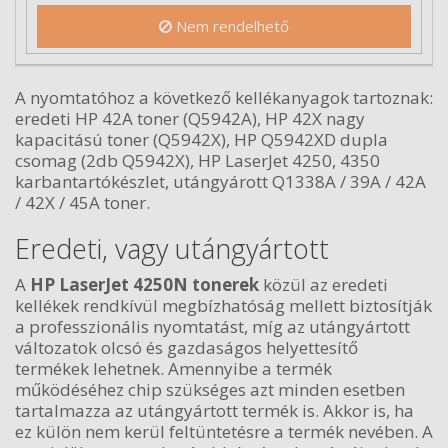
Nem rendelhető
A nyomtatóhoz a következő kellékanyagok tartoznak:
eredeti HP 42A toner (Q5942A), HP 42X nagy
kapacitású toner (Q5942X), HP Q5942XD dupla
csomag (2db Q5942X), HP LaserJet 4250, 4350
karbantartókészlet, utángyárott Q1338A / 39A / 42A
/ 42X / 45A toner.
Eredeti, vagy utángyártott
A
HP LaserJet 4250N tonerek
közül az eredeti
kellékek rendkívül megbízhatóság mellett biztosítják
a professzionális nyomtatást, míg az utángyártott
változatok olcsó és gazdaságos helyettesítő
termékek lehetnek. Amennyibe a termék
működéséhez chip szükséges azt minden esetben
tartalmazza az utángyártott termék is. Akkor is, ha
ez külön nem kerül feltüntetésre a termék nevében. A