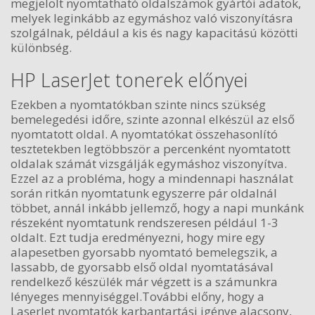
megjelölt nyomtatható oldalszámok gyártói adatok,
melyek leginkább az egymáshoz való viszonyításra
szolgálnak, például a kis és nagy kapacitású közötti
különbség.
HP LaserJet tonerek előnyei
Ezekben a nyomtatókban szinte nincs szükség
bemelegedési időre, szinte azonnal elkészül az első
nyomtatott oldal. A nyomtatókat összehasonlító
tesztetekben legtöbbször a percenként nyomtatott
oldalak számát vizsgálják egymáshoz viszonyítva.
Ezzel az a probléma, hogy a mindennapi használat
során ritkán nyomtatunk egyszerre pár oldalnál
többet, annál inkább jellemző, hogy a napi munkánk
részeként nyomtatunk rendszeresen például 1-3
oldalt. Ezt tudja eredményezni, hogy mire egy
alapesetben gyorsabb nyomtató bemelegszik, a
lassabb, de gyorsabb első oldal nyomtatásával
rendelkező készülék már végzett is a számunkra
lényeges mennyiséggel.További előny, hogy a
LaserJet nyomtatók karbantartási igénye alacsony,