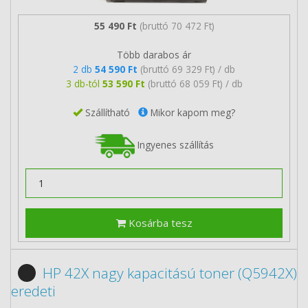
55 490 Ft
(bruttó 70 472 Ft)
Több darabos ár
2 db
54 590 Ft
(bruttó 69 329 Ft) / db
3 db-tól
53 590 Ft
(bruttó 68 059 Ft) / db
Szállítható
Mikor kapom meg?
Ingyenes szállítás
Kosárba tesz
HP 42X nagy kapacitású toner (Q5942X)
eredeti