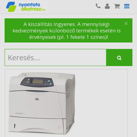
×
A kiszállítás ingyenes. A mennyiségi
kedvezmények különböző termékek esetén is
érvényesek (pl. 1 fekete 1 színes)!