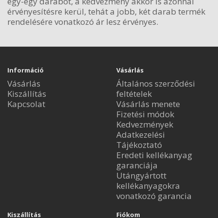
egy-egy darabot, a kedvezmény akkor is azonnal
érvényesítésre kerül, tehát a jobb, két darab termék
rendelésére vonatkozó ár lesz érvényes.
Információ
Vásárlás
Vásárlás
Általános szerződési
Kiszállítás
feltételek
Kapcsolat
Vásárlás menete
Fizetési módok
Kedvezmények
Adatkezelési
Tájékoztató
Eredeti kellékanyag
garanciája
Utángyártott
kellékanyagokra
vonatkozó garancia
Kiszállítás
Fiókom