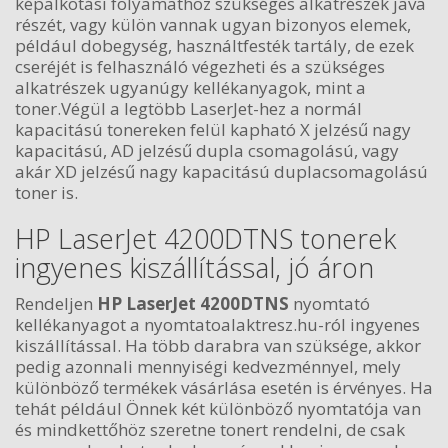
képalkotási folyamathoz szükséges alkatrészek java
részét, vagy külön vannak ugyan bizonyos elemek,
például dobegység, használtfesték tartály, de ezek
cseréjét is felhasználó végezheti és a szükséges
alkatrészek ugyanúgy kellékanyagok, mint a
toner.Végül a legtöbb LaserJet-hez a normál
kapacitású tonereken felül kapható X jelzésű nagy
kapacitású, AD jelzésű dupla csomagolású, vagy
akár XD jelzésű nagy kapacitású duplacsomagolású
toner is.
HP LaserJet 4200DTNS tonerek
ingyenes kiszállítással, jó áron
Rendeljen
HP LaserJet 4200DTNS
nyomtató
kellékanyagot a nyomtatoalaktresz.hu-ról ingyenes
kiszállítással. Ha több darabra van szüksége, akkor
pedig azonnali mennyiségi kedvezménnyel, mely
különböző termékek vásárlása esetén is érvényes. Ha
tehát például Önnek két különböző nyomtatója van
és mindkettőhöz szeretne tonert rendelni, de csak