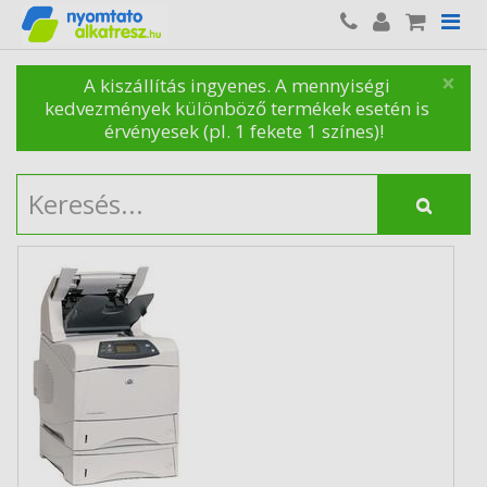
×
A kiszállítás ingyenes. A mennyiségi
kedvezmények különböző termékek esetén is
érvényesek (pl. 1 fekete 1 színes)!