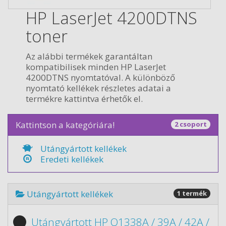
HP LaserJet 4200DTNS
toner
Az alábbi termékek garantáltan
kompatibilisek minden HP LaserJet
4200DTNS nyomtatóval. A különböző
nyomtató kellékek részletes adatai a
termékre kattintva érhetők el.
Kattintson a kategóriára!
2 csoport
Utángyártott kellékek
Eredeti kellékek
Utángyártott kellékek
1 termék
Utángyártott HP Q1338A / 39A / 42A /