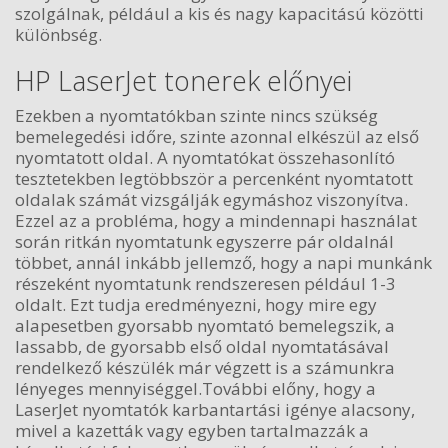
szolgálnak, például a kis és nagy kapacitású közötti
különbség.
HP LaserJet tonerek előnyei
Ezekben a nyomtatókban szinte nincs szükség
bemelegedési időre, szinte azonnal elkészül az első
nyomtatott oldal. A nyomtatókat összehasonlító
tesztetekben legtöbbször a percenként nyomtatott
oldalak számát vizsgálják egymáshoz viszonyítva.
Ezzel az a probléma, hogy a mindennapi használat
során ritkán nyomtatunk egyszerre pár oldalnál
többet, annál inkább jellemző, hogy a napi munkánk
részeként nyomtatunk rendszeresen például 1-3
oldalt. Ezt tudja eredményezni, hogy mire egy
alapesetben gyorsabb nyomtató bemelegszik, a
lassabb, de gyorsabb első oldal nyomtatásával
rendelkező készülék már végzett is a számunkra
lényeges mennyiséggel.További előny, hogy a
LaserJet nyomtatók karbantartási igénye alacsony,
mivel a kazetták vagy egyben tartalmazzák a