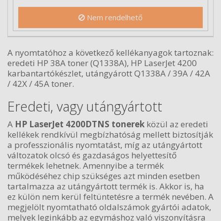
Nem rendelhető
A nyomtatóhoz a következő kellékanyagok tartoznak:
eredeti HP 38A toner (Q1338A), HP LaserJet 4200
karbantartókészlet, utángyárott Q1338A / 39A / 42A
/ 42X / 45A toner.
Eredeti, vagy utángyártott
A
HP LaserJet 4200DTNS tonerek
közül az eredeti
kellékek rendkívül megbízhatóság mellett biztosítják
a professzionális nyomtatást, míg az utángyártott
változatok olcsó és gazdaságos helyettesítő
termékek lehetnek. Amennyibe a termék
működéséhez chip szükséges azt minden esetben
tartalmazza az utángyártott termék is. Akkor is, ha
ez külön nem kerül feltüntetésre a termék nevében. A
megjelölt nyomtatható oldalszámok gyártói adatok,
melyek leginkább az egymáshoz való viszonyításra