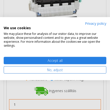
Privacy policy
We use cookies
We may place these for analysis of our visitor data, to improve our
website, show personalised content and to give you a great website
experience. For more information about the cookies we use open the
settings.
61 890 Ft
(bruttó 78 600 Ft)
Több darabos ár
Accept all
2 db
60 790 Ft
(bruttó 77 203 Ft) / db
3 db-tól
59 690 Ft
(bruttó 75 806 Ft) / db
No, adjust
Rendelésre
Mikor kapom meg?
Ingyenes szállítás