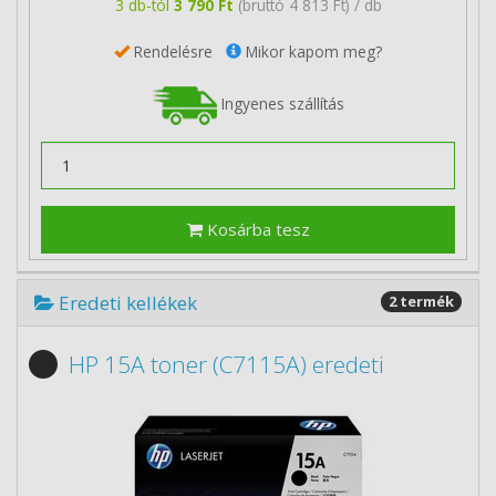
3 db-tól
3 790 Ft
(bruttó 4 813 Ft) / db
Rendelésre
Mikor kapom meg?
Ingyenes szállítás
Kosárba tesz
Eredeti kellékek
2 termék
HP 15A toner (C7115A) eredeti