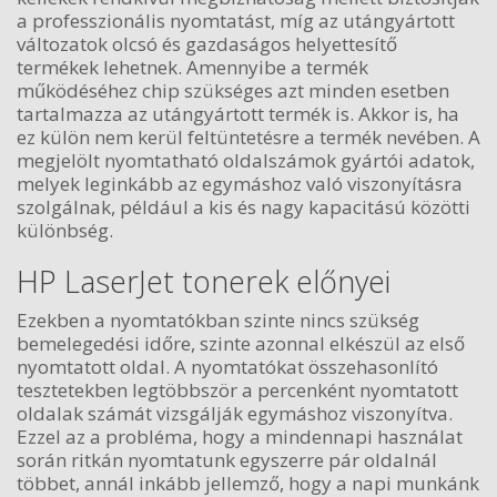
a professzionális nyomtatást, míg az utángyártott
változatok olcsó és gazdaságos helyettesítő
termékek lehetnek. Amennyibe a termék
működéséhez chip szükséges azt minden esetben
tartalmazza az utángyártott termék is. Akkor is, ha
ez külön nem kerül feltüntetésre a termék nevében. A
megjelölt nyomtatható oldalszámok gyártói adatok,
melyek leginkább az egymáshoz való viszonyításra
szolgálnak, például a kis és nagy kapacitású közötti
különbség.
HP LaserJet tonerek előnyei
Ezekben a nyomtatókban szinte nincs szükség
bemelegedési időre, szinte azonnal elkészül az első
nyomtatott oldal. A nyomtatókat összehasonlító
tesztetekben legtöbbször a percenként nyomtatott
oldalak számát vizsgálják egymáshoz viszonyítva.
Ezzel az a probléma, hogy a mindennapi használat
során ritkán nyomtatunk egyszerre pár oldalnál
többet, annál inkább jellemző, hogy a napi munkánk