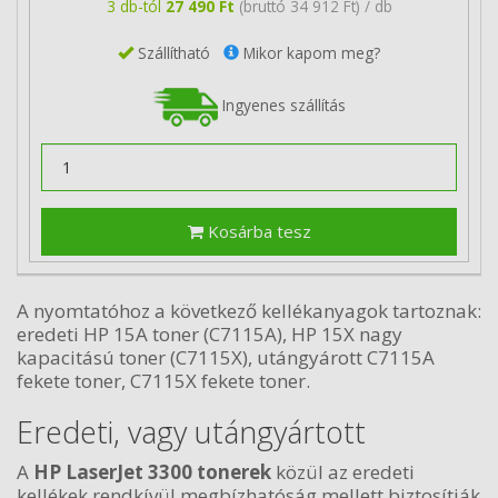
3 db-tól
27 490 Ft
(bruttó 34 912 Ft) / db
Szállítható
Mikor kapom meg?
Ingyenes szállítás
Kosárba tesz
A nyomtatóhoz a következő kellékanyagok tartoznak:
eredeti HP 15A toner (C7115A), HP 15X nagy
kapacitású toner (C7115X), utángyárott C7115A
fekete toner, C7115X fekete toner.
Eredeti, vagy utángyártott
A
HP LaserJet 3300 tonerek
közül az eredeti
kellékek rendkívül megbízhatóság mellett biztosítják