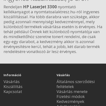
Rendeljen
HP LaserJet 3300
nyomtató
kellékanyagot a nyomtatoalaktresz.hu-ról ingyenes
kiszállítással. Ha több darabra van szüksége, akkor
pedig azonnali mennyiségi kedvezménnyel, mely
különböző termékek vásárlása esetén is érvényes. Ha
tehát például Önnek két különböző nyomtatója van
és mindkettőhöz szeretne tonert rendelni, de csak
egy-egy darabot, a kedvezmény akkor is azonnal
érvényesítésre kerül, tehát a jobb, két darab termék
rendelésére vonatkozó ár lesz érvényes.
Információ
Vásárlás
Vásárlás
Általános szerződési
Kiszállítás
feltételek
Kapcsolat
Vásárlás menete
Fizetési módok
Kedvezmények