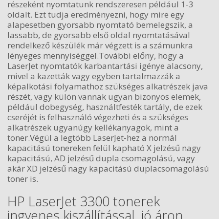
részeként nyomtatunk rendszeresen például 1-3
oldalt. Ezt tudja eredményezni, hogy mire egy
alapesetben gyorsabb nyomtató bemelegszik, a
lassabb, de gyorsabb első oldal nyomtatásával
rendelkező készülék már végzett is a számunkra
lényeges mennyiséggel.További előny, hogy a
LaserJet nyomtatók karbantartási igénye alacsony,
mivel a kazetták vagy egyben tartalmazzák a
képalkotási folyamathoz szükséges alkatrészek java
részét, vagy külön vannak ugyan bizonyos elemek,
például dobegység, használtfesték tartály, de ezek
cseréjét is felhasználó végezheti és a szükséges
alkatrészek ugyanúgy kellékanyagok, mint a
toner.Végül a legtöbb LaserJet-hez a normál
kapacitású tonereken felül kapható X jelzésű nagy
kapacitású, AD jelzésű dupla csomagolású, vagy
akár XD jelzésű nagy kapacitású duplacsomagolású
toner is.
HP LaserJet 3300 tonerek
ingyenes kiszállítással, jó áron