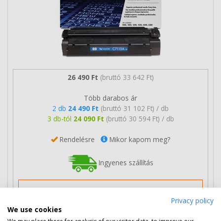
26 490 Ft
(bruttó 33 642 Ft)
Több darabos ár
2 db
24 490 Ft
(bruttó 31 102 Ft) / db
3 db-tól
24 090 Ft
(bruttó 30 594 Ft) / db
Rendelésre
Mikor kapom meg?
Ingyenes szállítás
Privacy policy
We use cookies
Nem rendelhető
We may place these for analysis of our visitor data, to improve our