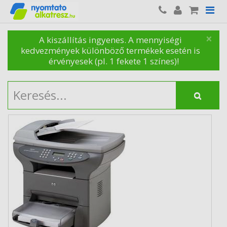
×
A kiszállítás ingyenes. A mennyiségi
kedvezmények különböző termékek esetén is
érvényesek (pl. 1 fekete 1 színes)!