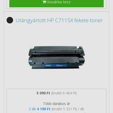
Kosárba tesz
Utángyártott HP C7115X fekete toner
5 090 Ft
(bruttó 6 464 Ft)
Több darabos ár
2 db
4 190 Ft
(bruttó 5 321 Ft) / db