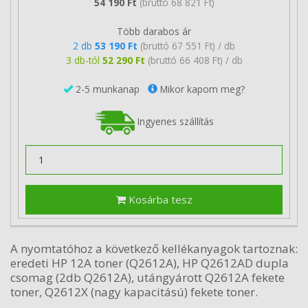
54 190 Ft
(bruttó 68 821 Ft)
Több darabos ár
2 db
53 190 Ft
(bruttó 67 551 Ft) / db
3 db-tól
52 290 Ft
(bruttó 66 408 Ft) / db
2-5 munkanap
Mikor kapom meg?
Ingyenes szállítás
Kosárba tesz
A nyomtatóhoz a következő kellékanyagok tartoznak:
eredeti HP 12A toner (Q2612A), HP Q2612AD dupla
csomag (2db Q2612A), utángyárott Q2612A fekete
toner, Q2612X (nagy kapacitású) fekete toner.