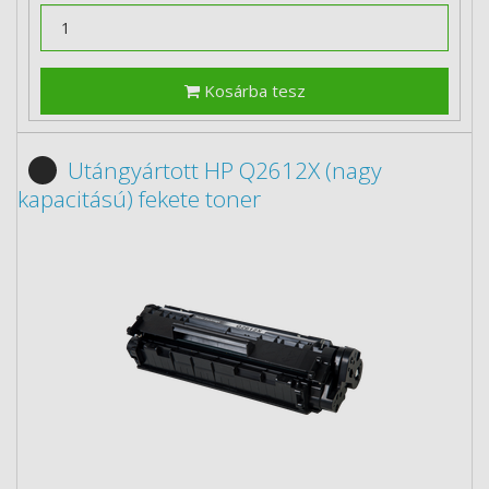
Kosárba tesz
Utángyártott HP Q2612X (nagy
kapacitású) fekete toner