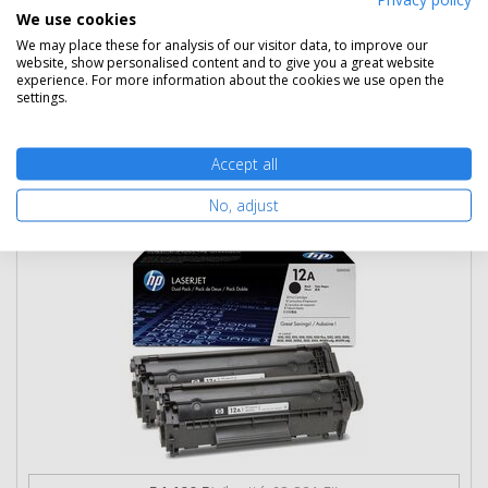
We use cookies
We may place these for analysis of our visitor data, to improve our
website, show personalised content and to give you a great website
Kosárba tesz
experience. For more information about the cookies we use open the
settings.
HP Q2612AD toner dupla csomag (2db
Accept all
Q2612A) eredeti
No, adjust