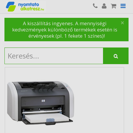
×
A kiszállítás ingyenes. A mennyiségi
kedvezmények különböző termékek esetén is
érvényesek (pl. 1 fekete 1 színes)!