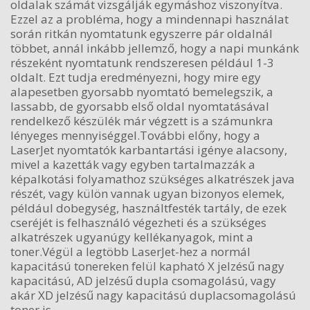
oldalak számát vizsgálják egymáshoz viszonyítva.
Ezzel az a probléma, hogy a mindennapi használat
során ritkán nyomtatunk egyszerre pár oldalnál
többet, annál inkább jellemző, hogy a napi munkánk
részeként nyomtatunk rendszeresen például 1-3
oldalt. Ezt tudja eredményezni, hogy mire egy
alapesetben gyorsabb nyomtató bemelegszik, a
lassabb, de gyorsabb első oldal nyomtatásával
rendelkező készülék már végzett is a számunkra
lényeges mennyiséggel.További előny, hogy a
LaserJet nyomtatók karbantartási igénye alacsony,
mivel a kazetták vagy egyben tartalmazzák a
képalkotási folyamathoz szükséges alkatrészek java
részét, vagy külön vannak ugyan bizonyos elemek,
például dobegység, használtfesték tartály, de ezek
cseréjét is felhasználó végezheti és a szükséges
alkatrészek ugyanúgy kellékanyagok, mint a
toner.Végül a legtöbb LaserJet-hez a normál
kapacitású tonereken felül kapható X jelzésű nagy
kapacitású, AD jelzésű dupla csomagolású, vagy
akár XD jelzésű nagy kapacitású duplacsomagolású
toner is.