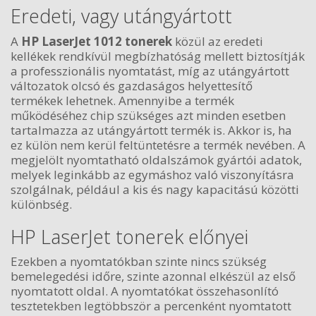
Eredeti, vagy utángyártott
A
HP LaserJet 1012 tonerek
közül az eredeti
kellékek rendkívül megbízhatóság mellett biztosítják
a professzionális nyomtatást, míg az utángyártott
változatok olcsó és gazdaságos helyettesítő
termékek lehetnek. Amennyibe a termék
működéséhez chip szükséges azt minden esetben
tartalmazza az utángyártott termék is. Akkor is, ha
ez külön nem kerül feltüntetésre a termék nevében. A
megjelölt nyomtatható oldalszámok gyártói adatok,
melyek leginkább az egymáshoz való viszonyításra
szolgálnak, például a kis és nagy kapacitású közötti
különbség.
HP LaserJet tonerek előnyei
Ezekben a nyomtatókban szinte nincs szükség
bemelegedési időre, szinte azonnal elkészül az első
nyomtatott oldal. A nyomtatókat összehasonlító
tesztetekben legtöbbször a percenként nyomtatott