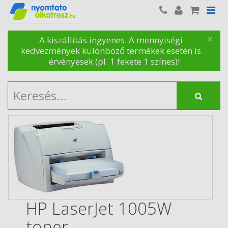
×
A kiszállítás ingyenes. A mennyiségi
kedvezmények különböző termékek esetén is
érvényesek (pl. 1 fekete 1 színes)!
HP LaserJet 1005W
toner