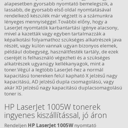
alapesetben gyorsabb nyomtató bemelegszik, a
lassabb, de gyorsabb első oldal nyomtatásával
rendelkező készülék már végzett is a számunkra
lényeges mennyiséggel.További előny, hogy a
LaserJet nyomtatók karbantartási igénye alacsony,
mivel a kazetták vagy egyben tartalmazzák a
képalkotási folyamathoz szükséges alkatrészek java
részét, vagy külön vannak ugyan bizonyos elemek,
például dobegység, használtfesték tartály, de ezek
cseréjét is felhasználó végezheti és a szükséges
alkatrészek ugyanúgy kellékanyagok, mint a
toner.Végül a legtöbb LaserJet-hez a normál
kapacitású tonereken felül kapható X jelzésű nagy
kapacitású, AD jelzésű dupla csomagolású, vagy
akár XD jelzésű nagy kapacitású duplacsomagolású
toner is.
HP LaserJet 1005W tonerek
ingyenes kiszállítással, jó áron
Rendeljen
HP LaserJet 1005W
nyomtató