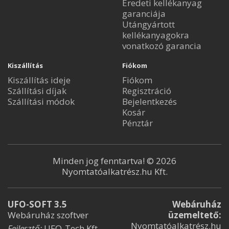
Eredeti kellékanyag
garanciája
Utángyártott
kellékanyagokra
vonatkozó garancia
Kiszállítás
Fiókom
Kiszállítás ideje
Fiókom
Szállítási díjak
Regisztráció
Szállítási módok
Bejelentkezés
Kosár
Pénztár
Minden jog fenntartva! © 2026
Nyomtatóalkatrész.hu Kft.
UFO-SOFT 3.5
Webáruház
Webáruház szoftver
üzemeltető:
Nyomtatóalkatrész.hu
Fejlesztő:
UFO-Tech Kft.