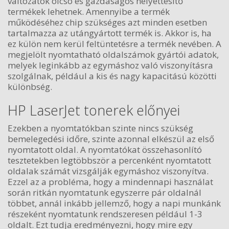
változatok olcsó és gazdaságos helyettesítő
termékek lehetnek. Amennyibe a termék
működéséhez chip szükséges azt minden esetben
tartalmazza az utángyártott termék is. Akkor is, ha
ez külön nem kerül feltüntetésre a termék nevében. A
megjelölt nyomtatható oldalszámok gyártói adatok,
melyek leginkább az egymáshoz való viszonyításra
szolgálnak, például a kis és nagy kapacitású közötti
különbség.
HP LaserJet tonerek előnyei
Ezekben a nyomtatókban szinte nincs szükség
bemelegedési időre, szinte azonnal elkészül az első
nyomtatott oldal. A nyomtatókat összehasonlító
tesztetekben legtöbbször a percenként nyomtatott
oldalak számát vizsgálják egymáshoz viszonyítva.
Ezzel az a probléma, hogy a mindennapi használat
során ritkán nyomtatunk egyszerre pár oldalnál
többet, annál inkább jellemző, hogy a napi munkánk
részeként nyomtatunk rendszeresen például 1-3
oldalt. Ezt tudja eredményezni, hogy mire egy