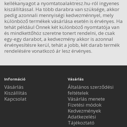
kellékanyagot a nyomtatoalaktresz.hu-ról ingyenes
kiszállítással. Ha több darabra van szüksége, akkor
pedig azonnali mennyiségi kedvezménnyel, mely
különböző termékek vásárlása esetén is érvényes. Ha
tehát például Önnek két különböző nyomtatója van
és mindkettőhöz szeretne tonert rendelni, de csak
egy-egy darabot, a kedvezmény akkor is azonnal
érvényesítésre kerül, tehát a jobb, két darab termék
rendelésére vonatkozó ár lesz érvényes.
Információ
Vásárlás
Vásárlás
Általános szerződési
Kiszállítás
feltételek
Kapcsolat
Vásárlás menete
Fizetési módok
Kedvezmények
Adatkezelési
Tájékoztató