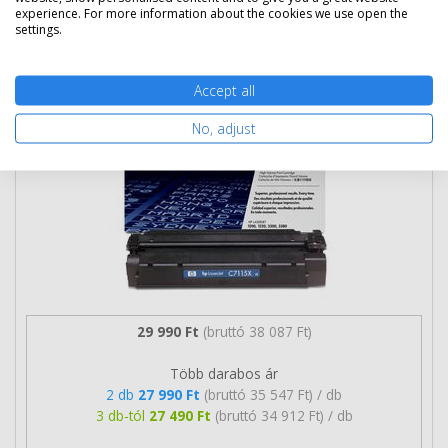
experience. For more information about the cookies we use open the
HP 15X nagy kapacitású toner (C7115X)
settings.
eredeti
Accept all
No, adjust
29 990 Ft
(bruttó 38 087 Ft)
Több darabos ár
2 db
27 990 Ft
(bruttó 35 547 Ft) / db
3 db-tól
27 490 Ft
(bruttó 34 912 Ft) / db