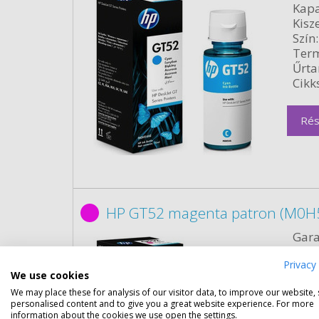
Kapa
Kisze
Szín:
Term
Űrta
Cikk
Rés
HP GT52 magenta patron (M0H5
Gara
Kapa
Privacy 
Kisze
We use cookies
Szín:
We may place these for analysis of our visitor data, to improve our website,
Term
personalised content and to give you a great website experience. For more
Űrta
information about the cookies we use open the settings.