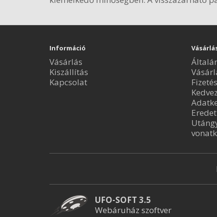
Információ
Vásárlá
Vásárlás
Általá
Kiszállítás
Vásárl
Kapcsolat
Fizeté
Kedve
Adatke
Eredet
Utángy
vonatk
UFO-SOFT 3.5
Webáruház szoftver