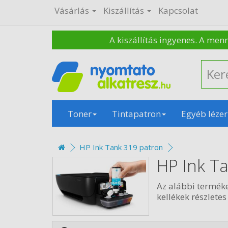
Vásárlás
Kiszállítás
Kapcsolat
A kiszállítás ingyenes. A men
Toner
Tintapatron
Egyéb lézer
HP Ink Tank 319 patron
HP Ink T
Az alábbi termék
kellékek részletes