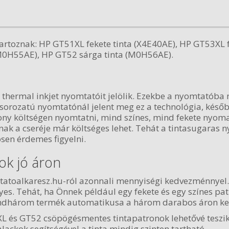
artoznak: HP GT51XL fekete tinta (X4E40AE), HP GT53XL 
M0H55AE), HP GT52 sárga tinta (M0H56AE).
 thermal inkjet nyomtatóit jelölik. Ezekbe a nyomtatóba n
L sorozatú nyomtatónál jelent meg ez a technológia, későb
csony költségen nyomtatni, mind színes, mind fekete nyom
nnak a cseréje már költséges lehet. Tehát a tintasugaras
sen érdemes figyelni.
ok jó áron
atoalkaresz.hu-ról azonnali mennyiségi kedvezménnyel.
yes. Tehát, ha Önnek például egy fekete és egy színes pa
mindhárom termék automatikusa a három darabos áron ke
L és GT52 csöpögésmentes tintapatronok lehetővé teszi
ackok segítségével a tinta mindig szinten tartható