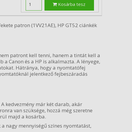
Kosárba tesz
fekete patron (1VV21AE), HP GT52 ciánkék
em patront kell tenni, hanem a tintát kell a
b a Canon és a HP is alkalmazta. A lényege,
atokat. Hátránya, hogy a nyomtatófej
 nyomtatóknál jelentkező fejbeszáradás
 A kedvezmény már két darab, akár
tronra van szüksége, hozzá még szeretne
rül majd a kosárba.
k a nagy mennyiségű színes nyomtatást,