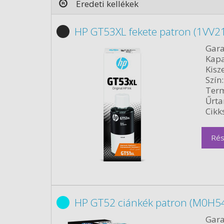
Eredeti kellékek
HP GT53XL fekete patron (1VV21
Gara
Kapa
Kisze
Szín:
Term
Űrta
Cikk
Rés
HP GT52 ciánkék patron (M0H54
Gara