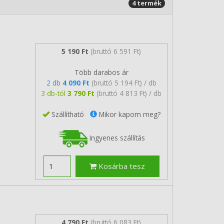
4 termék
5 190 Ft
(bruttó 6 591 Ft)
Több darabos ár
2 db
4 090 Ft
(bruttó 5 194 Ft) / db
3 db-tól
3 790 Ft
(bruttó 4 813 Ft) / db
Szállítható
Mikor kapom meg?
Ingyenes szállítás
Kosárba tesz
4 790 Ft
(bruttó 6 083 Ft)