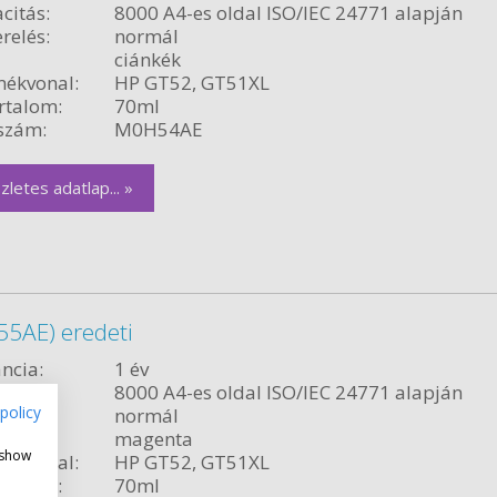
citás:
8000 A4-es oldal ISO/IEC 24771 alapján
relés:
normál
ciánkék
ékvonal:
HP GT52, GT51XL
rtalom:
70ml
szám:
M0H54AE
zletes adatlap... »
5AE) eredeti
ncia:
1 év
citás:
8000 A4-es oldal ISO/IEC 24771 alapján
policy
relés:
normál
magenta
 show
ékvonal:
HP GT52, GT51XL
rtalom:
70ml