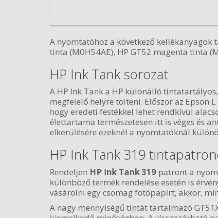
A nyomtatóhoz a következő kellékanyagok t
tinta (M0H54AE), HP GT52 magenta tinta (
HP Ink Tank sorozat
A HP Ink Tank a HP különálló tintatartályos,
megfelelő helyre tölteni. Először az Epson 
hogy eredeti festékkel lehet rendkívül ala
élettartama természetesen itt is véges és a
elkerülésére ezeknél a nyomtatóknál különö
HP Ink Tank 319 tintapatron
Rendeljen
HP Ink Tank 319
patront a nyomt
különböző termék rendelése esetén is érvén
vásárolni egy csomag fotópapírt, akkor, 
A nagy mennyiségű tintát tartalmazó GT51X
kiemelkedő minőségben. A visszazárható pal