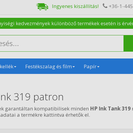
Ingyenes kiszállítás!
+36-1-44
nyiségi kedvezmények különböző termékek esetén is érvénye
kellék
Festékszalag és film
Papír
ank 319 patron
ek garantáltan kompatibilisek minden
HP Ink Tank 319
 adatai a termékre kattintva érhetők el.