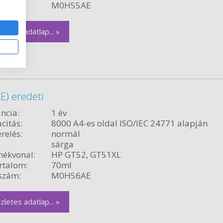
szám:
M0H55AE
zletes adatlap... »
) eredeti
ncia:
1 év
citás:
8000 A4-es oldal ISO/IEC 24771 alapján
relés:
normál
sárga
ékvonal:
HP GT52, GT51XL
rtalom:
70ml
szám:
M0H56AE
zletes adatlap... »