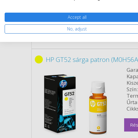
Cikk
Accept all
Rés
No, adjust
HP GT52 sárga patron (M0H56AE
Gara
Kapa
Kisze
Szín:
Term
Űrta
Cikk
Rés