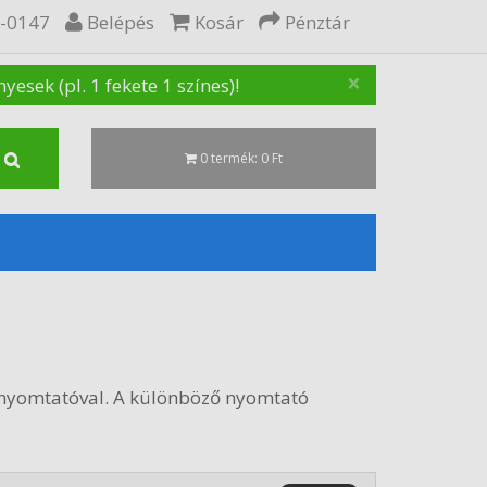
5-0147
Belépés
Kosár
Pénztár
×
sek (pl. 1 fekete 1 színes)!
0 termék: 0 Ft
nyomtatóval. A különböző nyomtató