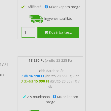
Szállítható
Mikor kapom meg?
Ingyenes szállítás
Kosárba tesz
18 290 Ft
(bruttó 23 228 Ft)
24771
Több darabos ár
an
2 db
16 190 Ft
(bruttó 20 561 Ft) / db
3 db-tól
15 990 Ft
(bruttó 20 307 Ft) /
db
2-5 munkanap
Mikor kapom
meg?