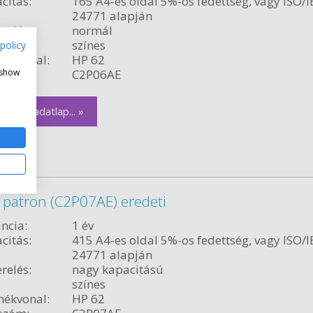
citás:
165 A4-es oldal 5%-os fedettség, vagy ISO/I
24771 alapján
relés:
normál
színes
policy
ékvonal:
HP 62
 show
szám:
C2P06AE
zletes adatlap... »
 patron (C2P07AE) eredeti
ncia:
1 év
citás:
415 A4-es oldal 5%-os fedettség, vagy ISO/I
24771 alapján
relés:
nagy kapacitású
színes
ékvonal:
HP 62