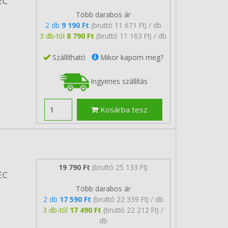
EC
Több darabos ár
2 db
9 190 Ft
(bruttó 11 671 Ft) / db
3 db-tól
8 790 Ft
(bruttó 11 163 Ft) / db
Szállítható
Mikor kapom meg?
Ingyenes szállítás
Kosárba tesz
19 790 Ft
(bruttó 25 133 Ft)
EC
Több darabos ár
2 db
17 590 Ft
(bruttó 22 339 Ft) / db
3 db-tól
17 490 Ft
(bruttó 22 212 Ft) /
db