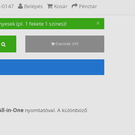
5-0147
Belépés
Kosár
Pénztár
×
sek (pl. 1 fekete 1 színes)!
0 termék: 0 Ft
ll-in-One
nyomtatóval. A különböző