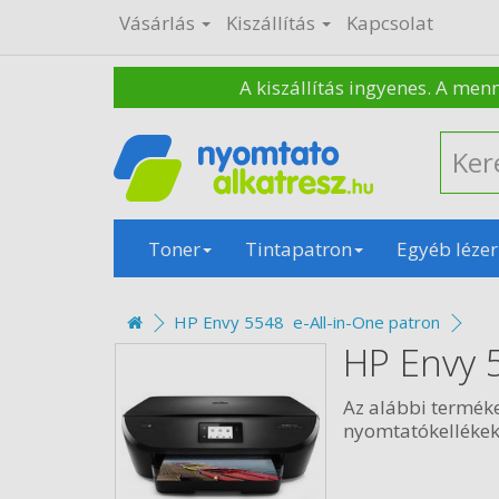
Vásárlás
Kiszállítás
Kapcsolat
A kiszállítás ingyenes. A men
Toner
Tintapatron
Egyéb lézer
HP Envy 5548 e-All-in-One patron
HP Envy 
Az alábbi termék
nyomtatókellékek 