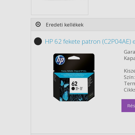
Eredeti kellékek
HP 62 fekete patron (C2P04AE) e
Gara
Kapa
Kisze
Szín:
Term
Cikk
Rés