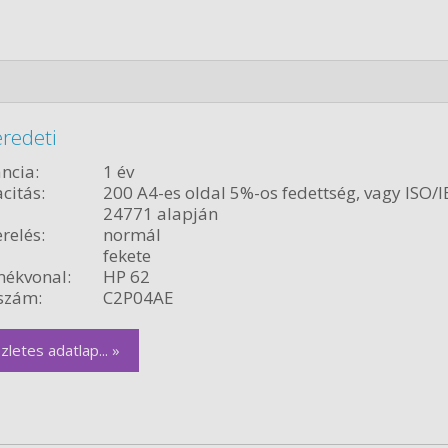
redeti
ncia:
1 év
citás:
200 A4-es oldal 5%-os fedettség, vagy ISO/I
24771 alapján
relés:
normál
fekete
ékvonal:
HP 62
szám:
C2P04AE
zletes adatlap... »