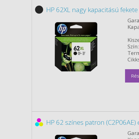
HP 62XL nagy kapacitású fekete
Gara
Kapa
Kisze
Szín:
Term
Cikk
Rés
HP 62 színes patron (C2P06AE) 
Gara