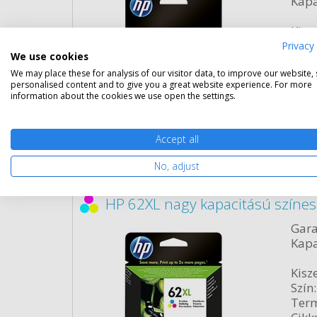
Kapa
Kisze
Szín:
Privacy 
We use cookies
Term
We may place these for analysis of our visitor data, to improve our website,
Cikk
personalised content and to give you a great website experience. For more
information about the cookies we use open the settings.
Rés
Accept all
No, adjust
HP 62XL nagy kapacitású színes
Gara
Kapa
Kisze
Szín:
Term