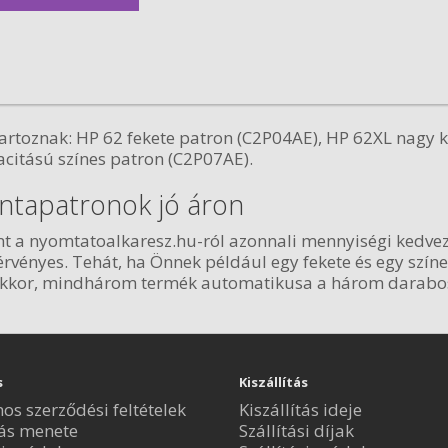
artoznak: HP 62 fekete patron (C2P04AE), HP 62XL nagy k
citású színes patron (C2P07AE).
intapatronok jó áron
nt a nyomtatoalkaresz.hu-ról azonnali mennyiségi kedv
érvényes. Tehát, ha Önnek például egy fekete és egy szí
 akkor, mindhárom termék automatikusa a három darabos
s
Kiszállítás
nos szerződési feltételek
Kiszállítás ideje
ás menete
Szállítási díjak