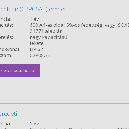
 patron (C2P05AE) eredeti
ncia:
1 év
citás:
600 A4-es oldal 5%-os fedettség, vagy ISO/I
24771 alapján
relés:
nagy kapacitású
fekete
ékvonal:
HP 62
szám:
C2P05AE
zletes adatlap... »
eredeti
ncia:
1 év