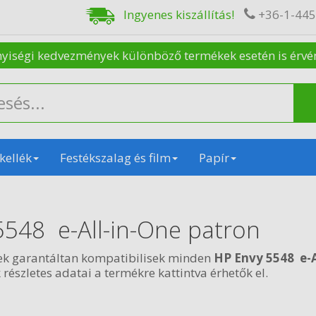
Ingyenes kiszállítás!
+36-1-44
nyiségi kedvezmények különböző termékek esetén is érvénye
kellék
Festékszalag és film
Papír
5548 e-All-in-One patron
ek garantáltan kompatibilisek minden
HP Envy 5548 e-A
részletes adatai a termékre kattintva érhetők el.