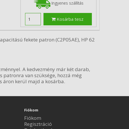
Ingyenes szállítás
Kosárba tesz
apacitású fekete patron (C2P05AE), HP 62
ezménnyel. A kedvezmény már két darab,
nes patronra van szüksége, hozzá még
 áron kerül majd a kosárba.
Fiókom
Fiókom
Regisztráció