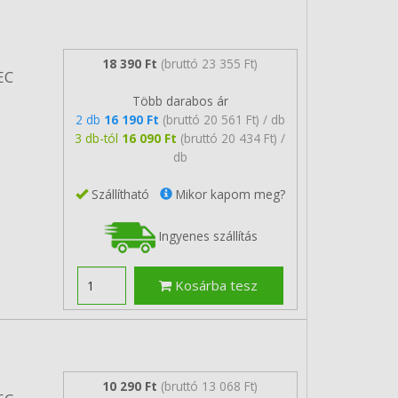
18 390 Ft
(bruttó 23 355 Ft)
EC
Több darabos ár
2 db
16 190 Ft
(bruttó 20 561 Ft) / db
3 db-tól
16 090 Ft
(bruttó 20 434 Ft) /
db
Szállítható
Mikor kapom meg?
Ingyenes szállítás
Kosárba tesz
10 290 Ft
(bruttó 13 068 Ft)