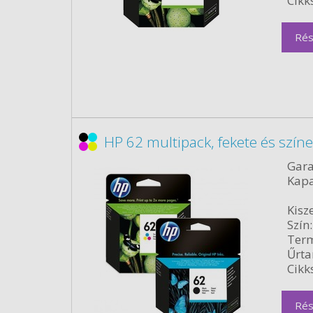
Cikk
Rés
HP 62 multipack, fekete és szín
Gara
Kapa
Kisze
Szín:
Term
Űrta
Cikk
Rés