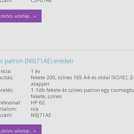
szám:
C2P07AE
zletes adatlap... »
es patron (N9J71AE) eredeti
ncia:
1 év
citás:
fekete 200, színes 165 A4-es oldal ISO/IEC 
alapján
relés:
1-1db fekete és színes patron egy csomagb
fekete, színes
ékvonal:
HP 62
rtalom:
n/a
szám:
N9J71AE
zletes adatlap... »