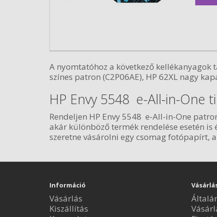
A nyomtatóhoz a következő kellékanyagok t
színes patron (C2P06AE), HP 62XL nagy kapa
HP Envy 5548 e-All-in-One t
Rendeljen HP Envy 5548 e-All-in-One patro
akár különböző termék rendelése esetén is 
szeretne vásárolni egy csomag fotópapírt,
Információ
Vásárlá
Vásárlás
Általá
Kiszállítás
Vásárl