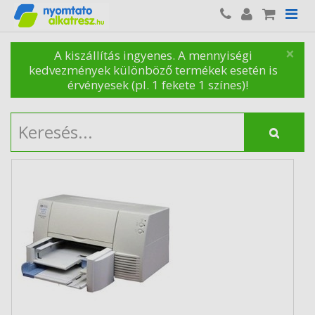
×
A kiszállítás ingyenes. A mennyiségi
kedvezmények különböző termékek esetén is
érvényesek (pl. 1 fekete 1 színes)!