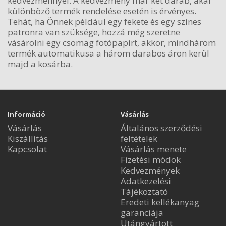
kedvezménnyel. A kedvezmény már két darab, akár
különböző termék rendelése esetén is érvényes.
Tehát, ha Önnek például egy fekete és egy színes
patronra van szüksége, hozzá még szeretne
vásárolni egy csomag fotópapírt, akkor, mindhárom
termék automatikusa a három darabos áron kerül
majd a kosárba.
Információ
Vásárlás
Vásárlás
Általános szerződési
Kiszállítás
feltételek
Kapcsolat
Vásárlás menete
Fizetési módok
Kedvezmények
Adatkezelési
Tájékoztató
Eredeti kellékanyag
garanciája
Utángyártott