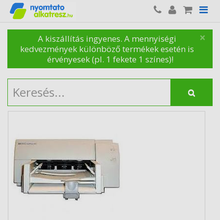
×
A kiszállítás ingyenes. A mennyiségi
kedvezmények különböző termékek esetén is
érvényesek (pl. 1 fekete 1 színes)!