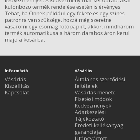
kedvezménnyel. A kedvezmény már két darab, akár
különböző termék rendelése esetén is érvényes.
Tehát, ha Önnek például egy fekete és egy színes
patronra van szüksége, hozzá még szeretne
vásárolni egy csomag fotópapírt, akkor, mindhárom
termék automatikusa a három darabos áron kerül
majd a kosárba.
Információ
Vásárlás
Vásárlás
Általános szerződési
Kiszállítás
feltételek
Kapcsolat
Vásárlás menete
Fizetési módok
Kedvezmények
Adatkezelési
Tájékoztató
Eredeti kellékanyag
garanciája
Utángyártott