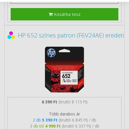
Kosárba tesz
HP 652 színes patron (F6V24AE) eredeti
6 390 Ft
(bruttó 8 115 Ft)
Több darabos ár
2 db
5 390 Ft
(bruttó 6 845 Ft) / db
3 db-tól
4 990 Ft
(bruttó 6 337 Ft) / db