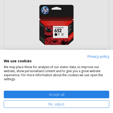
7 390 Ft
(bruttó 9 385 Ft)
Privacy policy
We use cookies
Több darabos ár
We may place these for analysis of our visitor data, to improve our
2 db
6 290 Ft
(bruttó 7 988 Ft) / db
website, show personalised content and to give you a great website
3 db-tól
5 990 Ft
(bruttó 7 607 Ft) / db
experience. For more information about the cookies we use open the
settings.
Szállítható
Mikor kapom meg?
Accept all
Ingyenes szállítás
No, adjust