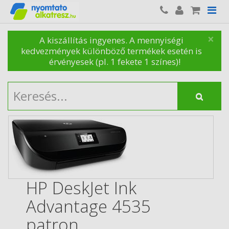
×
A kiszállítás ingyenes. A mennyiségi
kedvezmények különböző termékek esetén is
érvényesek (pl. 1 fekete 1 színes)!
HP DeskJet Ink
Advantage 4535
patron