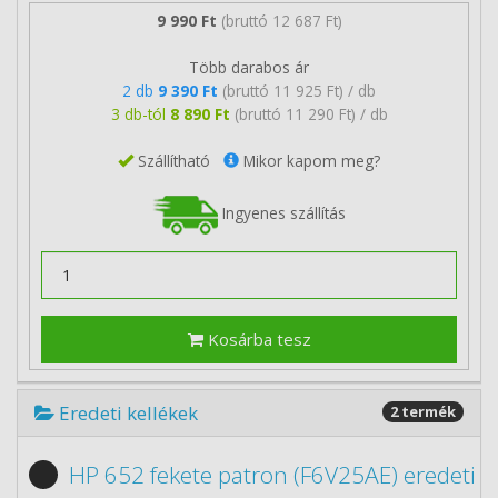
9 990 Ft
(bruttó 12 687 Ft)
Több darabos ár
2 db
9 390 Ft
(bruttó 11 925 Ft) / db
3 db-tól
8 890 Ft
(bruttó 11 290 Ft) / db
Szállítható
Mikor kapom meg?
Ingyenes szállítás
Kosárba tesz
Eredeti kellékek
2 termék
HP 652 fekete patron (F6V25AE) eredeti