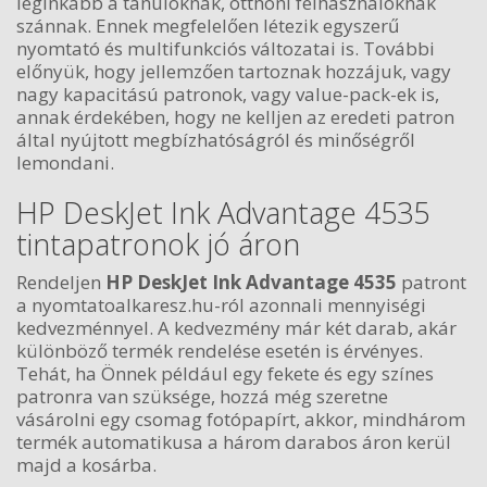
leginkább a tanulóknak, otthoni felhasználóknak
szánnak. Ennek megfelelően létezik egyszerű
nyomtató és multifunkciós változatai is. További
előnyük, hogy jellemzően tartoznak hozzájuk, vagy
nagy kapacitású patronok, vagy value-pack-ek is,
annak érdekében, hogy ne kelljen az eredeti patron
által nyújtott megbízhatóságról és minőségről
lemondani.
HP DeskJet Ink Advantage 4535
tintapatronok jó áron
Rendeljen
HP DeskJet Ink Advantage 4535
patront
a nyomtatoalkaresz.hu-ról azonnali mennyiségi
kedvezménnyel. A kedvezmény már két darab, akár
különböző termék rendelése esetén is érvényes.
Tehát, ha Önnek például egy fekete és egy színes
patronra van szüksége, hozzá még szeretne
vásárolni egy csomag fotópapírt, akkor, mindhárom
termék automatikusa a három darabos áron kerül
majd a kosárba.