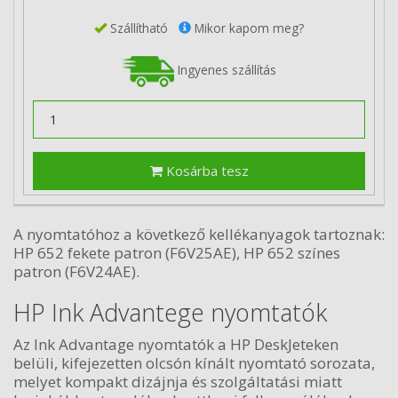
Szállítható
Mikor kapom meg?
Ingyenes szállítás
Kosárba tesz
A nyomtatóhoz a következő kellékanyagok tartoznak:
HP 652 fekete patron (F6V25AE), HP 652 színes
patron (F6V24AE).
HP Ink Advantege nyomtatók
Az Ink Advantage nyomtatók a HP DeskJeteken
belüli, kifejezetten olcsón kínált nyomtató sorozata,
melyet kompakt dizájnja és szolgáltatási miatt