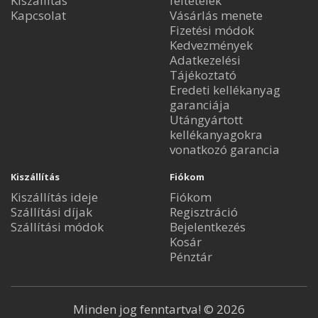
Kiszállítás
feltételek
Kapcsolat
Vásárlás menete
Fizetési módok
Kedvezmények
Adatkezelési
Tájékoztató
Eredeti kellékanyag
garanciája
Utángyártott
kellékanyagokra
vonatkozó garancia
Kiszállítás
Fiókom
Kiszállítás ideje
Fiókom
Szállítási díjak
Regisztráció
Szállítási módok
Bejelentkezés
Kosár
Pénztár
Minden jog fenntartva! © 2026