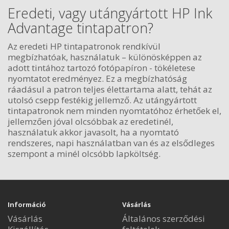
Eredeti, vagy utángyártott HP Ink
Advantage tintapatron?
Az eredeti HP tintapatronok rendkívül
megbízhatóak, használatuk – különösképpen az
adott tintához tartozó fotópapíron - tökéletese
nyomtatot eredményez. Ez a megbízhatóság
ráadásul a patron teljes élettartama alatt, tehát az
utolsó csepp festékig jellemző. Az utángyártott
tintapatronok nem minden nyomtatóhoz érhetőek el,
jellemzően jóval olcsóbbak az eredetinél,
használatuk akkor javasolt, ha a nyomtató
rendszeres, napi használatban van és az elsődleges
szempont a minél olcsóbb lapköltség.
Információ
Vásárlás
Vásárlás
Általános szerződési