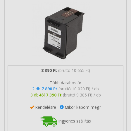
8 390 Ft
(bruttó 10 655 Ft)
Több darabos ár
2 db
7 890 Ft
(bruttó 10 020 Ft) / db
3 db-tól
7 390 Ft
(bruttó 9 385 Ft) / db
Rendelésre
Mikor kapom meg?
Ingyenes szállítás