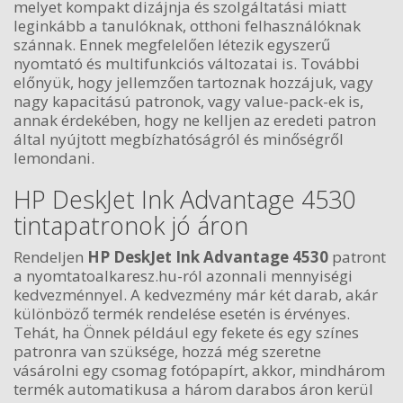
melyet kompakt dizájnja és szolgáltatási miatt
leginkább a tanulóknak, otthoni felhasználóknak
szánnak. Ennek megfelelően létezik egyszerű
nyomtató és multifunkciós változatai is. További
előnyük, hogy jellemzően tartoznak hozzájuk, vagy
nagy kapacitású patronok, vagy value-pack-ek is,
annak érdekében, hogy ne kelljen az eredeti patron
által nyújtott megbízhatóságról és minőségről
lemondani.
HP DeskJet Ink Advantage 4530
tintapatronok jó áron
Rendeljen
HP DeskJet Ink Advantage 4530
patront
a nyomtatoalkaresz.hu-ról azonnali mennyiségi
kedvezménnyel. A kedvezmény már két darab, akár
különböző termék rendelése esetén is érvényes.
Tehát, ha Önnek például egy fekete és egy színes
patronra van szüksége, hozzá még szeretne
vásárolni egy csomag fotópapírt, akkor, mindhárom
termék automatikusa a három darabos áron kerül