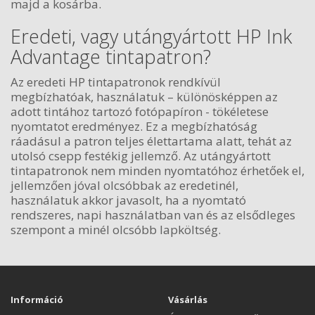
majd a kosárba.
Eredeti, vagy utángyártott HP Ink
Advantage tintapatron?
Az eredeti HP tintapatronok rendkívül
megbízhatóak, használatuk – különösképpen az
adott tintához tartozó fotópapíron - tökéletese
nyomtatot eredményez. Ez a megbízhatóság
ráadásul a patron teljes élettartama alatt, tehát az
utolsó csepp festékig jellemző. Az utángyártott
tintapatronok nem minden nyomtatóhoz érhetőek el,
jellemzően jóval olcsóbbak az eredetinél,
használatuk akkor javasolt, ha a nyomtató
rendszeres, napi használatban van és az elsődleges
szempont a minél olcsóbb lapköltség.
Információ
Vásárlás