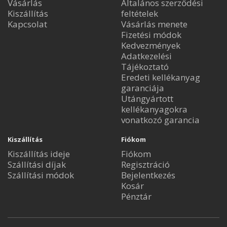
Vásárlás
Általános szerződési
Kiszállítás
feltételek
Kapcsolat
Vásárlás menete
Fizetési módok
Kedvezmények
Adatkezelési
Tájékoztató
Eredeti kellékanyag
garanciája
Utángyártott
kellékanyagokra
vonatkozó garancia
Kiszállítás
Fiókom
Kiszállítás ideje
Fiókom
Szállítási díjak
Regisztráció
Szállítási módok
Bejelentkezés
Kosár
Pénztár