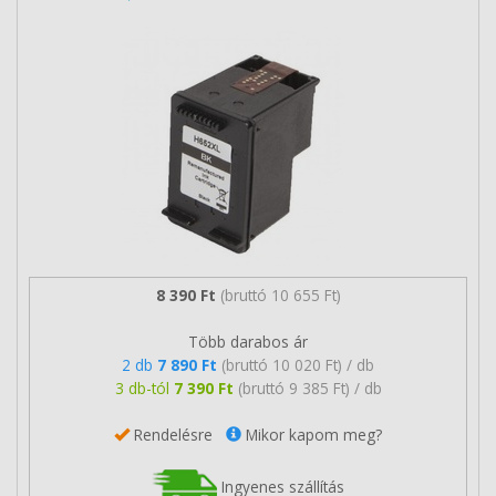
8 390 Ft
(bruttó 10 655 Ft)
Több darabos ár
2 db
7 890 Ft
(bruttó 10 020 Ft) / db
3 db-tól
7 390 Ft
(bruttó 9 385 Ft) / db
Rendelésre
Mikor kapom meg?
Ingyenes szállítás