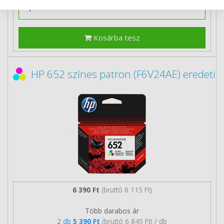
Kosárba tesz
HP 652 színes patron (F6V24AE) eredeti
6 390 Ft
(bruttó 8 115 Ft)
Több darabos ár
2 db
5 390 Ft
(bruttó 6 845 Ft) / db