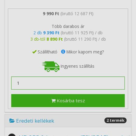
9 990 Ft
(bruttó 12 687 Ft)
Több darabos ár
2 db
9 390 Ft
(bruttó 11 925 Ft) / db
3 db-tól
8 890 Ft
(bruttó 11 290 Ft) / db
Szállítható
Mikor kapom meg?
Ingyenes szállítás
Kosárba tesz
Eredeti kellékek
2 termék