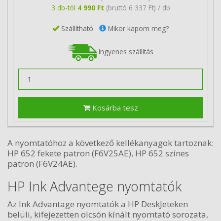
3 db-tól
4 990 Ft
(bruttó 6 337 Ft) / db
Szállítható
Mikor kapom meg?
Ingyenes szállítás
Kosárba tesz
A nyomtatóhoz a következő kellékanyagok tartoznak:
HP 652 fekete patron (F6V25AE), HP 652 színes
patron (F6V24AE).
HP Ink Advantege nyomtatók
Az Ink Advantage nyomtatók a HP DeskJeteken
belüli, kifejezetten olcsón kínált nyomtató sorozata,