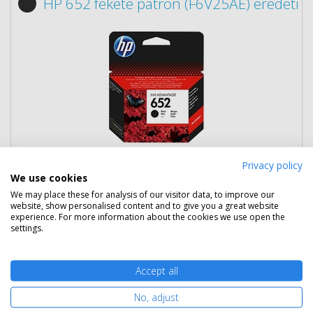
HP 652 fekete patron (F6V25AE) eredeti
7 390 Ft
(bruttó 9 385 Ft)
Privacy policy
We use cookies
Több darabos ár
We may place these for analysis of our visitor data, to improve our
website, show personalised content and to give you a great website
2 db
6 290 Ft
(bruttó 7 988 Ft) / db
experience. For more information about the cookies we use open the
3 db-tól
5 990 Ft
(bruttó 7 607 Ft) / db
settings.
Szállítható
Mikor kapom meg?
Accept all
Ingyenes szállítás
No, adjust