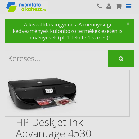
×
A kiszállítás ingyenes. A mennyiségi
kedvezmények különböző termékek esetén is
érvényesek (pl. 1 fekete 1 színes)!
HP DeskJet Ink
Advantage 4530