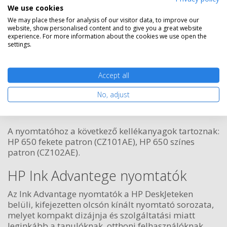
We use cookies
Szállítható
Mikor kapom meg?
We may place these for analysis of our visitor data, to improve our
website, show personalised content and to give you a great website
experience. For more information about the cookies we use open the
Ingyenes szállítás
settings.
Accept all
No, adjust
Kosárba tesz
A nyomtatóhoz a következő kellékanyagok tartoznak:
HP 650 fekete patron (CZ101AE), HP 650 színes
patron (CZ102AE).
HP Ink Advantege nyomtatók
Az Ink Advantage nyomtatók a HP DeskJeteken
belüli, kifejezetten olcsón kínált nyomtató sorozata,
melyet kompakt dizájnja és szolgáltatási miatt
leginkább a tanulóknak, otthoni felhasználóknak