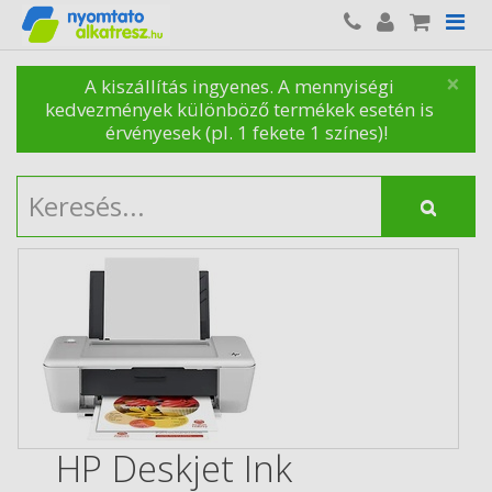
×
A kiszállítás ingyenes. A mennyiségi
kedvezmények különböző termékek esetén is
érvényesek (pl. 1 fekete 1 színes)!
HP Deskjet Ink