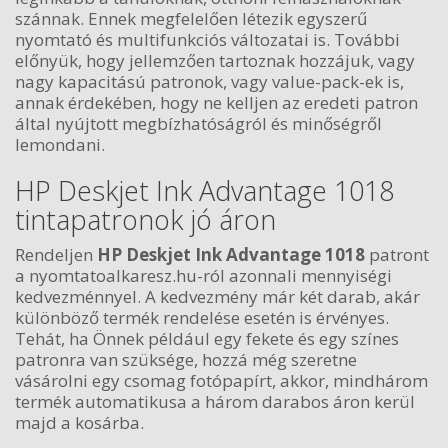
szánnak. Ennek megfelelően létezik egyszerű
nyomtató és multifunkciós változatai is. További
előnyük, hogy jellemzően tartoznak hozzájuk, vagy
nagy kapacitású patronok, vagy value-pack-ek is,
annak érdekében, hogy ne kelljen az eredeti patron
által nyújtott megbízhatóságról és minőségről
lemondani.
HP Deskjet Ink Advantage 1018
tintapatronok jó áron
Rendeljen
HP Deskjet Ink Advantage 1018
patront
a nyomtatoalkaresz.hu-ról azonnali mennyiségi
kedvezménnyel. A kedvezmény már két darab, akár
különböző termék rendelése esetén is érvényes.
Tehát, ha Önnek például egy fekete és egy színes
patronra van szüksége, hozzá még szeretne
vásárolni egy csomag fotópapírt, akkor, mindhárom
termék automatikusa a három darabos áron kerül
majd a kosárba.