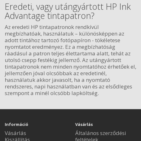
Eredeti, vagy utángyártott HP Ink
Advantage tintapatron?
Az eredeti HP tintapatronok rendkívül
megbízhatóak, használatuk – különösképpen az
adott tintához tartozó fotópapíron - tökéletese
nyomtatot eredményez. Ez a megbízhatóság
ráadásul a patron teljes élettartama alatt, tehát az
utolsó csepp festékig jellemző. Az utángyártott
tintapatronok nem minden nyomtatóhoz érhetőek el,
jellemzően jóval olcsóbbak az eredetinél,
használatuk akkor javasolt, ha a nyomtató
rendszeres, napi használatban van és az elsődleges
szempont a minél olcsóbb lapköltség.
Információ
Vásárlás
Vásárlás
Általános szerződési
Kiszállítás
feltételek