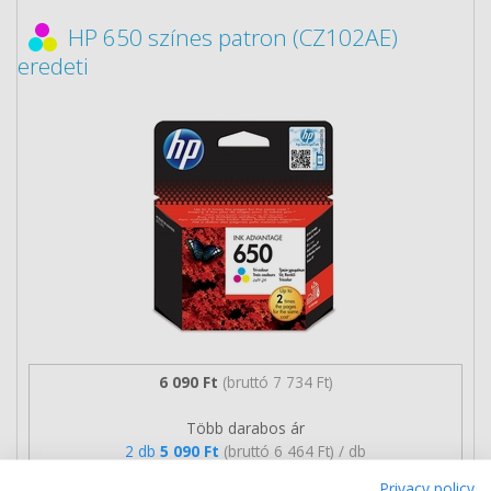
HP 650 színes patron (CZ102AE)
eredeti
6 090 Ft
(bruttó 7 734 Ft)
Több darabos ár
2 db
5 090 Ft
(bruttó 6 464 Ft) / db
3 db-tól
4 690 Ft
(bruttó 5 956 Ft) / db
Privacy policy