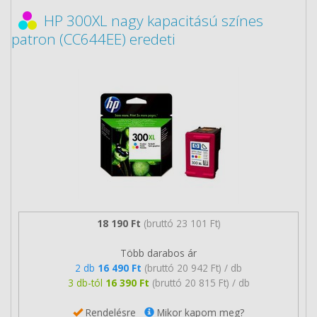
HP 300XL nagy kapacitású színes
patron (CC644EE) eredeti
18 190 Ft
(bruttó 23 101 Ft)
Több darabos ár
2 db
16 490 Ft
(bruttó 20 942 Ft) / db
3 db-tól
16 390 Ft
(bruttó 20 815 Ft) / db
Rendelésre
Mikor kapom meg?