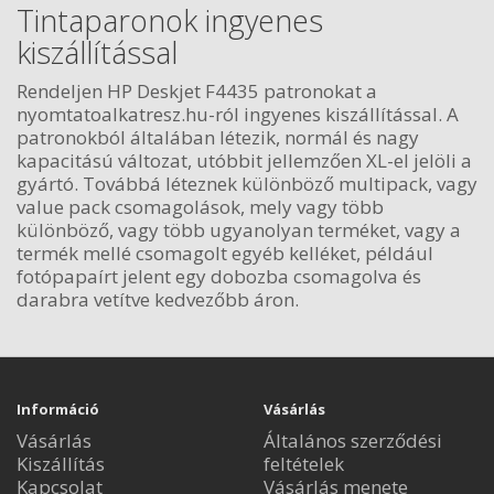
Tintaparonok ingyenes
kiszállítással
Rendeljen HP Deskjet F4435 patronokat a
nyomtatoalkatresz.hu-ról ingyenes kiszállítással. A
patronokból általában létezik, normál és nagy
kapacitású változat, utóbbit jellemzően XL-el jelöli a
gyártó. Továbbá léteznek különböző multipack, vagy
value pack csomagolások, mely vagy több
különböző, vagy több ugyanolyan terméket, vagy a
termék mellé csomagolt egyéb kelléket, például
fotópapaírt jelent egy dobozba csomagolva és
darabra vetítve kedvezőbb áron.
Információ
Vásárlás
Vásárlás
Általános szerződési
Kiszállítás
feltételek
Kapcsolat
Vásárlás menete