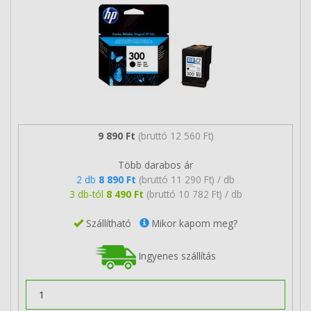
9 890 Ft
(bruttó 12 560 Ft)
Több darabos ár
2 db
8 890 Ft
(bruttó 11 290 Ft) / db
3 db-tól
8 490 Ft
(bruttó 10 782 Ft) / db
Szállítható
Mikor kapom meg?
Ingyenes szállítás