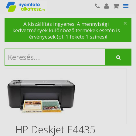
×
A kiszállítás ingyenes. A mennyiségi
kedvezmények különböző termékek esetén is
érvényesek (pl. 1 fekete 1 színes)!
HP Deskjet F4435