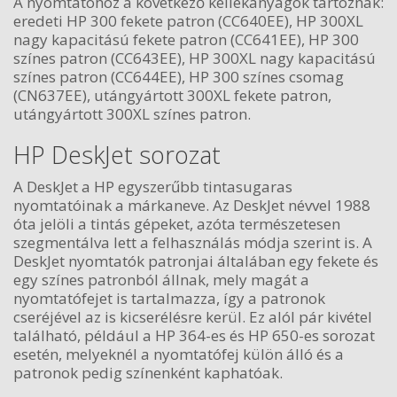
A nyomtatóhoz a következő kellékanyagok tartoznak:
eredeti HP 300 fekete patron (CC640EE), HP 300XL
nagy kapacitású fekete patron (CC641EE), HP 300
színes patron (CC643EE), HP 300XL nagy kapacitású
színes patron (CC644EE), HP 300 színes csomag
(CN637EE), utángyártott 300XL fekete patron,
utángyártott 300XL színes patron.
HP DeskJet sorozat
A DeskJet a HP egyszerűbb tintasugaras
nyomtatóinak a márkaneve. Az DeskJet névvel 1988
óta jelöli a tintás gépeket, azóta természetesen
szegmentálva lett a felhasználás módja szerint is. A
DeskJet nyomtatók patronjai általában egy fekete és
egy színes patronból állnak, mely magát a
nyomtatófejet is tartalmazza, így a patronok
cseréjével az is kicserélésre kerül. Ez alól pár kivétel
található, például a HP 364-es és HP 650-es sorozat
esetén, melyeknél a nyomtatófej külön álló és a
patronok pedig színenként kaphatóak.