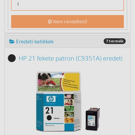
Nem rendelhető
Eredeti kellékek
7 termék
HP 21 fekete patron (C9351A) eredeti