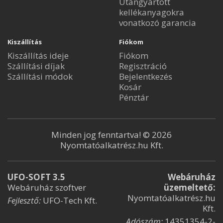
Utángyártott
kellékanyagokra
vonatkozó garancia
Kiszállítás
Fiókom
Kiszállítás ideje
Fiókom
Szállítási díjak
Regisztráció
Szállítási módok
Bejelentkezés
Kosár
Pénztár
Minden jog fenntartva! © 2026
Nyomtatóalkatrész.hu Kft.
UFO-SOFT 3.5
Webáruház
Webáruház szoftver
üzemeltető:
Nyomtatóalkatrész.hu
Fejlesztő:
UFO-Tech Kft.
Kft.
Adószám:
14351354-2-