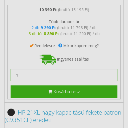
10 390 Ft
(bruttó 13 195 Ft)
Több darabos ár
2 db
9 290 Ft
(bruttó 11 798 Ft) / db
3 db-tól
8 890 Ft
(bruttó 11 290 Ft) / db
Rendelésre
Mikor kapom meg?
Ingyenes szállítás
Kosárba tesz
HP 21XL nagy kapacitású fekete patron
(C9351CE) eredeti