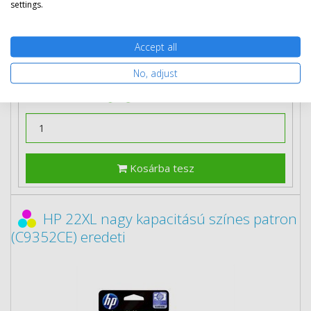
settings.
2 db
12 990 Ft
(bruttó 16 497 Ft) / db
3 db-tól
11 890 Ft
(bruttó 15 100 Ft) / db
Accept all
Rendelésre
Mikor kapom meg?
No, adjust
Ingyenes szállítás
Kosárba tesz
HP 22XL nagy kapacitású színes patron
(C9352CE) eredeti