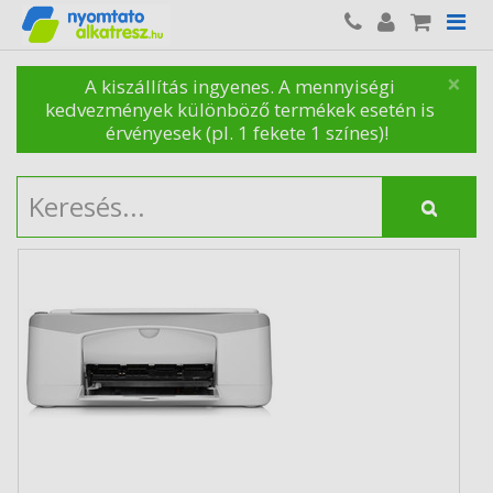
×
A kiszállítás ingyenes. A mennyiségi
kedvezmények különböző termékek esetén is
érvényesek (pl. 1 fekete 1 színes)!