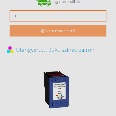
Ingyenes szállítás
Nem rendelhető
Utángyártott 22XL színes patron