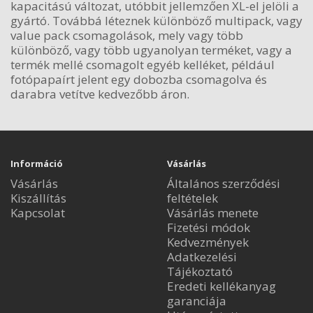
kapacitású változat, utóbbit jellemzően XL-el jelöli a
gyártó. Továbbá léteznek különböző multipack, vagy
value pack csomagolások, mely vagy több
különböző, vagy több ugyanolyan terméket, vagy a
termék mellé csomagolt egyéb kelléket, például
fotópapaírt jelent egy dobozba csomagolva és
darabra vetítve kedvezőbb áron.
Információ
Vásárlás
Vásárlás
Általános szerződési
Kiszállítás
feltételek
Kapcsolat
Vásárlás menete
Fizetési módok
Kedvezmények
Adatkezelési
Tájékoztató
Eredeti kellékanyag
garanciája