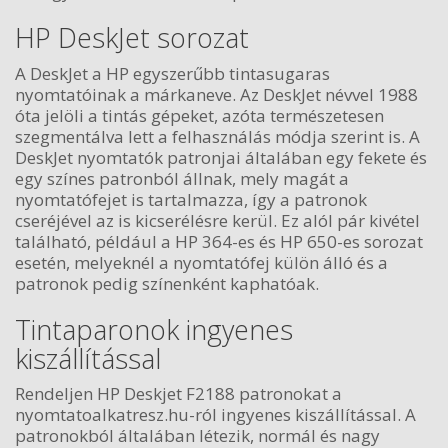
HP DeskJet sorozat
A DeskJet a HP egyszerűbb tintasugaras
nyomtatóinak a márkaneve. Az DeskJet névvel 1988
óta jelöli a tintás gépeket, azóta természetesen
szegmentálva lett a felhasználás módja szerint is. A
DeskJet nyomtatók patronjai általában egy fekete és
egy színes patronból állnak, mely magát a
nyomtatófejet is tartalmazza, így a patronok
cseréjével az is kicserélésre kerül. Ez alól pár kivétel
található, például a HP 364-es és HP 650-es sorozat
esetén, melyeknél a nyomtatófej külön álló és a
patronok pedig színenként kaphatóak.
Tintaparonok ingyenes
kiszállítással
Rendeljen HP Deskjet F2188 patronokat a
nyomtatoalkatresz.hu-ról ingyenes kiszállítással. A
patronokból általában létezik, normál és nagy