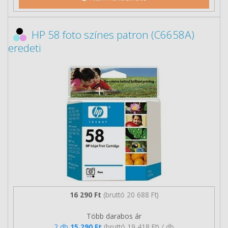
HP 58 foto színes patron (C6658A)
eredeti
16 290 Ft
(bruttó 20 688 Ft)
Több darabos ár
2 db
15 290 Ft
(bruttó 19 418 Ft) / db