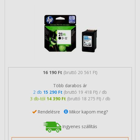
16 190 Ft
(bruttó 20 561 Ft)
Több darabos ár
2 db
15 290 Ft
(bruttó 19 418 Ft) / db
3 db-tól
14 390 Ft
(bruttó 18 275 Ft) / db
Rendelésre
Mikor kapom meg?
Ingyenes szállítás