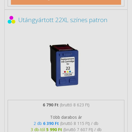
Utángyártott 22XL színes patron
6 790 Ft
(bruttó 8 623 Ft)
Több darabos ár
2 db
6 390 Ft
(bruttó 8 115 Ft) / db
3 db-tól
5 990 Ft
(bruttó 7 607 Ft) / db