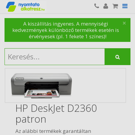
×
A kiszállítás ingyenes. A mennyiségi
kedvezmények különböző termékek esetén is
érvényesek (pl. 1 fekete 1 színes)!
HP DeskJet D2360
patron
Az alábbi termékek garantáltan