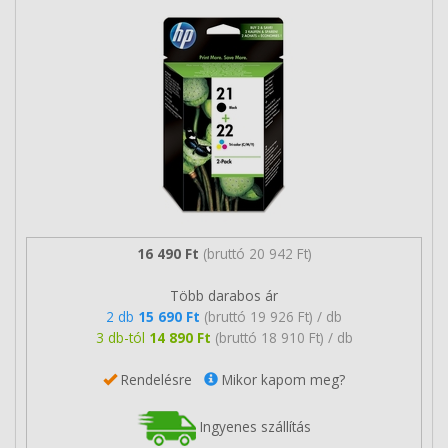
16 490 Ft
(bruttó 20 942 Ft)
Több darabos ár
2 db
15 690 Ft
(bruttó 19 926 Ft) / db
3 db-tól
14 890 Ft
(bruttó 18 910 Ft) / db
Rendelésre
Mikor kapom meg?
Ingyenes szállítás