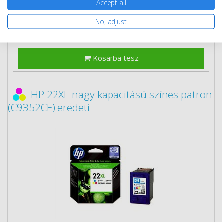
Ingyenes szállítás
Accept all
No, adjust
Kosárba tesz
HP 22XL nagy kapacitású színes patron
(C9352CE) eredeti