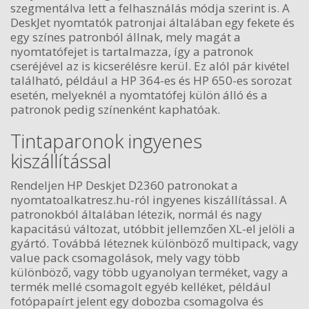
szegmentálva lett a felhasználás módja szerint is. A
DeskJet nyomtatók patronjai általában egy fekete és
egy színes patronból állnak, mely magát a
nyomtatófejet is tartalmazza, így a patronok
cseréjével az is kicserélésre kerül. Ez alól pár kivétel
található, például a HP 364-es és HP 650-es sorozat
esetén, melyeknél a nyomtatófej külön álló és a
patronok pedig színenként kaphatóak.
Tintaparonok ingyenes
kiszállítással
Rendeljen HP Deskjet D2360 patronokat a
nyomtatoalkatresz.hu-ról ingyenes kiszállítással. A
patronokból általában létezik, normál és nagy
kapacitású változat, utóbbit jellemzően XL-el jelöli a
gyártó. Továbbá léteznek különböző multipack, vagy
value pack csomagolások, mely vagy több
különböző, vagy több ugyanolyan terméket, vagy a
termék mellé csomagolt egyéb kelléket, például
fotópapaírt jelent egy dobozba csomagolva és