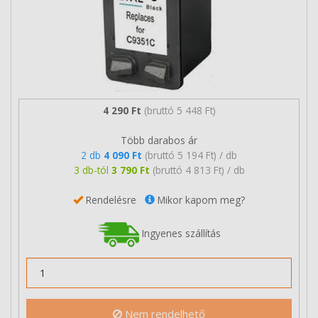
4 290 Ft
(bruttó 5 448 Ft)
Több darabos ár
2 db
4 090 Ft
(bruttó 5 194 Ft) / db
3 db-tól
3 790 Ft
(bruttó 4 813 Ft) / db
Rendelésre
Mikor kapom meg?
Ingyenes szállítás
Nem rendelhető