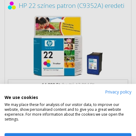
HP 22 színes patron (C9352A) eredeti
14 090 Ft
(bruttó 17 894 Ft)
Privacy policy
We use cookies
Több darabos ár
2 db
12 990 Ft
(bruttó 16 497 Ft) / db
We may place these for analysis of our visitor data, to improve our
website, show personalised content and to give you a great website
3 db-tól
11 890 Ft
(bruttó 15 100 Ft) / db
experience. For more information about the cookies we use open the
settings.
Rendelésre
Mikor kapom meg?