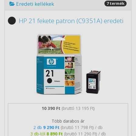
Eredeti kellékek
7 termék
HP 21 fekete patron (C9351A) eredeti
10 390 Ft
(bruttó 13 195 Ft)
Több darabos ár
2 db
9 290 Ft
(bruttó 11 798 Ft) / db
3 db-tól
8 890 Ft
(bruttó 11 290 Ft) / db