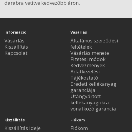
darabra vetítve kedvezőbb áron.
Információ
Vásárlás
Vásárlás
Általános szerződési
Kiszállítás
feltételek
Kapcsolat
Vásárlás menete
Fizetési módok
Kedvezmények
Adatkezelési
Tájékoztató
Eredeti kellékanyag
garanciája
Utángyártott
kellékanyagokra
vonatkozó garancia
Kiszállítás
Fiókom
Kiszállítás ideje
Fiókom