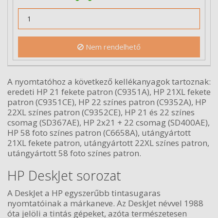
Nem rendelhető
A nyomtatóhoz a következő kellékanyagok tartoznak:
eredeti HP 21 fekete patron (C9351A), HP 21XL fekete
patron (C9351CE), HP 22 színes patron (C9352A), HP
22XL színes patron (C9352CE), HP 21 és 22 színes
csomag (SD367AE), HP 2x21 + 22 csomag (SD400AE),
HP 58 foto színes patron (C6658A), utángyártott
21XL fekete patron, utángyártott 22XL színes patron,
utángyártott 58 foto színes patron.
HP DeskJet sorozat
A DeskJet a HP egyszerűbb tintasugaras
nyomtatóinak a márkaneve. Az DeskJet névvel 1988
óta jelöli a tintás gépeket, azóta természetesen