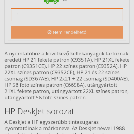
Nem rendelhető
A nyomtatóhoz a következő kellékanyagok tartoznak:
eredeti HP 21 fekete patron (C9351A), HP 21XL fekete
patron (C9351CE), HP 22 színes patron (C9352A), HP
22XL színes patron (C9352CE), HP 21 és 22 színes
csomag (SD367AE), HP 2x21 + 22 csomag (SD400AE),
HP 58 foto színes patron (C6658A), utángyártott
21XL fekete patron, utángyártott 22XL színes patron,
utángyártott 58 foto színes patron.
HP DeskJet sorozat
A DeskJet a HP egyszerűbb tintasugaras
nyomtatóinak a márkaneve. Az DeskJet névvel 1988