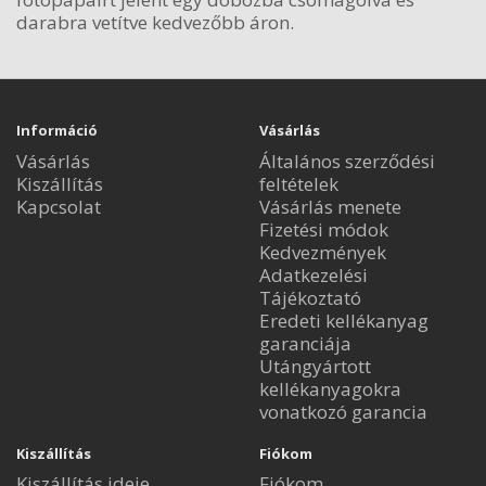
darabra vetítve kedvezőbb áron.
Információ
Vásárlás
Vásárlás
Általános szerződési
Kiszállítás
feltételek
Kapcsolat
Vásárlás menete
Fizetési módok
Kedvezmények
Adatkezelési
Tájékoztató
Eredeti kellékanyag
garanciája
Utángyártott
kellékanyagokra
vonatkozó garancia
Kiszállítás
Fiókom
Kiszállítás ideje
Fiókom