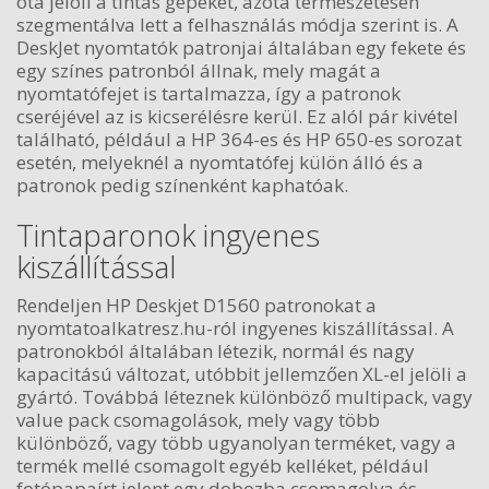
óta jelöli a tintás gépeket, azóta természetesen
szegmentálva lett a felhasználás módja szerint is. A
DeskJet nyomtatók patronjai általában egy fekete és
egy színes patronból állnak, mely magát a
nyomtatófejet is tartalmazza, így a patronok
cseréjével az is kicserélésre kerül. Ez alól pár kivétel
található, például a HP 364-es és HP 650-es sorozat
esetén, melyeknél a nyomtatófej külön álló és a
patronok pedig színenként kaphatóak.
Tintaparonok ingyenes
kiszállítással
Rendeljen HP Deskjet D1560 patronokat a
nyomtatoalkatresz.hu-ról ingyenes kiszállítással. A
patronokból általában létezik, normál és nagy
kapacitású változat, utóbbit jellemzően XL-el jelöli a
gyártó. Továbbá léteznek különböző multipack, vagy
value pack csomagolások, mely vagy több
különböző, vagy több ugyanolyan terméket, vagy a
termék mellé csomagolt egyéb kelléket, például
fotópapaírt jelent egy dobozba csomagolva és