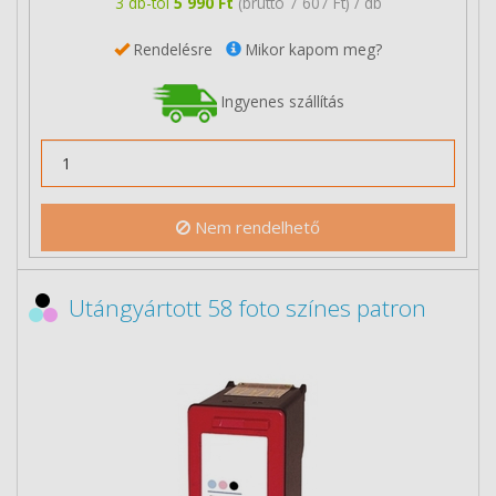
3 db-tól
5 990 Ft
(bruttó 7 607 Ft) / db
Rendelésre
Mikor kapom meg?
Ingyenes szállítás
Nem rendelhető
Utángyártott 58 foto színes patron