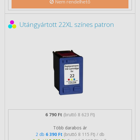
Nem rendelhető
Utángyártott 22XL színes patron
6 790 Ft
(bruttó 8 623 Ft)
Több darabos ár
2 db
6 390 Ft
(bruttó 8 115 Ft) / db