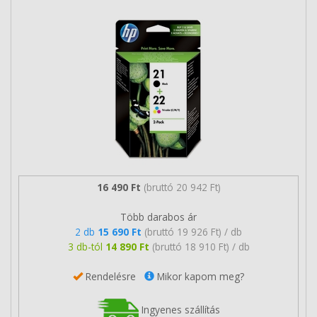
16 490 Ft
(bruttó 20 942 Ft)
Több darabos ár
2 db
15 690 Ft
(bruttó 19 926 Ft) / db
3 db-tól
14 890 Ft
(bruttó 18 910 Ft) / db
Rendelésre
Mikor kapom meg?
Ingyenes szállítás