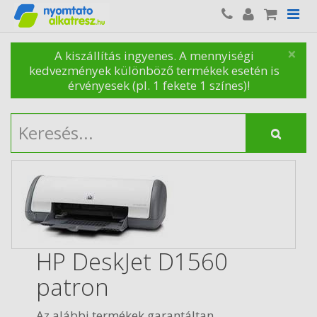
×
A kiszállítás ingyenes. A mennyiségi
kedvezmények különböző termékek esetén is
érvényesek (pl. 1 fekete 1 színes)!
HP DeskJet D1560
patron
Az alábbi termékek garantáltan