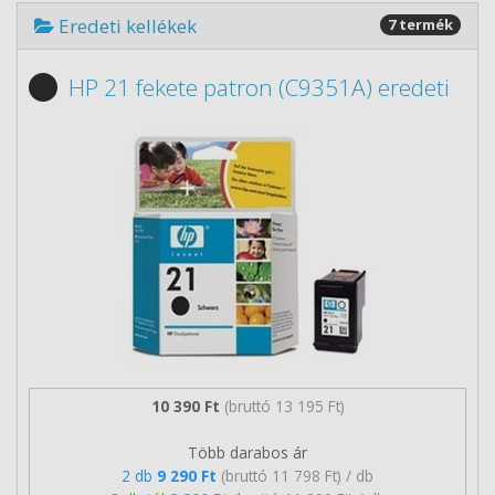
Eredeti kellékek
7 termék
HP 21 fekete patron (C9351A) eredeti
10 390 Ft
(bruttó 13 195 Ft)
Több darabos ár
2 db
9 290 Ft
(bruttó 11 798 Ft) / db