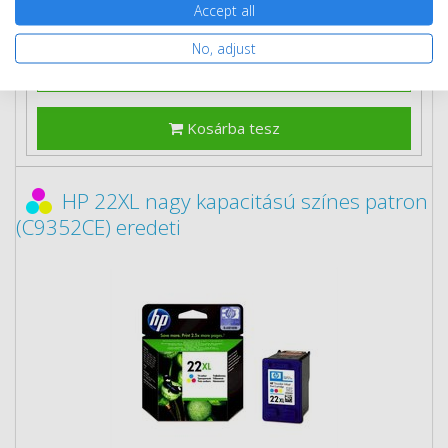
Accept all
Ingyenes szállítás
No, adjust
Kosárba tesz
HP 22XL nagy kapacitású színes patron
(C9352CE) eredeti