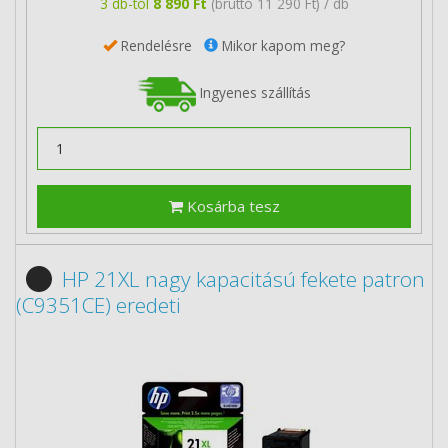
3 db-tól
8 890 Ft
(bruttó 11 290 Ft) / db
Rendelésre
Mikor kapom meg?
Ingyenes szállítás
Kosárba tesz
HP 21XL nagy kapacitású fekete patron
(C9351CE) eredeti