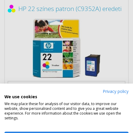
HP 22 színes patron (C9352A) eredeti
14 090 Ft
(bruttó 17 894 Ft)
Privacy policy
We use cookies
Több darabos ár
We may place these for analysis of our visitor data, to improve our
2 db
12 990 Ft
(bruttó 16 497 Ft) / db
website, show personalised content and to give you a great website
3 db-tól
11 890 Ft
(bruttó 15 100 Ft) / db
experience. For more information about the cookies we use open the
settings.
Rendelésre
Mikor kapom meg?