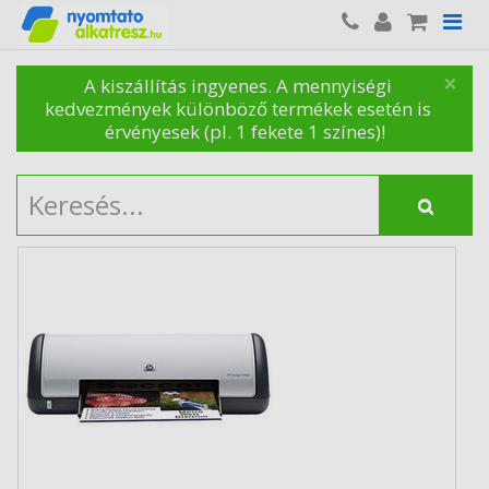
×
A kiszállítás ingyenes. A mennyiségi
kedvezmények különböző termékek esetén is
érvényesek (pl. 1 fekete 1 színes)!