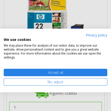
Privacy policy
We use cookies
We may place these for analysis of our visitor data, to improve our
website, show personalised content and to give you a great website
14 090 Ft
(bruttó 17 894 Ft)
experience. For more information about the cookies we use open the
settings.
Több darabos ár
2 db
12 990 Ft
(bruttó 16 497 Ft) / db
3 db-tól
11 890 Ft
(bruttó 15 100 Ft) / db
Accept all
Rendelésre
Mikor kapom meg?
No, adjust
Ingyenes szállítás