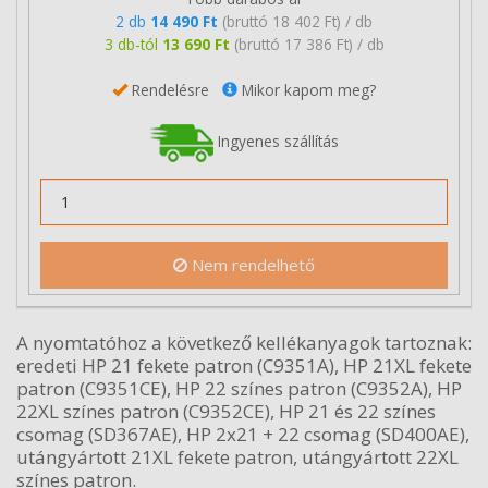
2 db
14 490 Ft
(bruttó 18 402 Ft) / db
3 db-tól
13 690 Ft
(bruttó 17 386 Ft) / db
Rendelésre
Mikor kapom meg?
Ingyenes szállítás
Nem rendelhető
A nyomtatóhoz a következő kellékanyagok tartoznak:
eredeti HP 21 fekete patron (C9351A), HP 21XL fekete
patron (C9351CE), HP 22 színes patron (C9352A), HP
22XL színes patron (C9352CE), HP 21 és 22 színes
csomag (SD367AE), HP 2x21 + 22 csomag (SD400AE),
utángyártott 21XL fekete patron, utángyártott 22XL
színes patron.