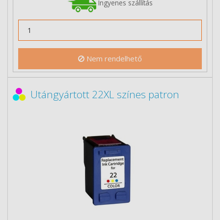
Ingyenes szállítás
Nem rendelhető
Utángyártott 22XL színes patron