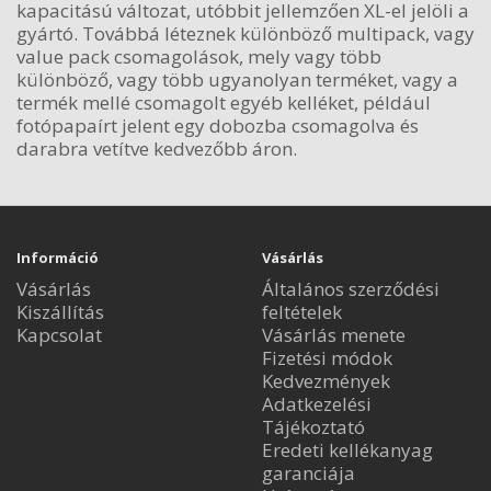
kapacitású változat, utóbbit jellemzően XL-el jelöli a
gyártó. Továbbá léteznek különböző multipack, vagy
value pack csomagolások, mely vagy több
különböző, vagy több ugyanolyan terméket, vagy a
termék mellé csomagolt egyéb kelléket, például
fotópapaírt jelent egy dobozba csomagolva és
darabra vetítve kedvezőbb áron.
Információ
Vásárlás
Vásárlás
Általános szerződési
Kiszállítás
feltételek
Kapcsolat
Vásárlás menete
Fizetési módok
Kedvezmények
Adatkezelési
Tájékoztató
Eredeti kellékanyag
garanciája