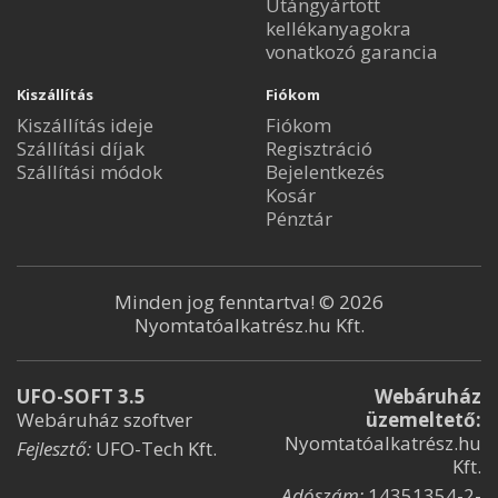
Utángyártott
kellékanyagokra
vonatkozó garancia
Kiszállítás
Fiókom
Kiszállítás ideje
Fiókom
Szállítási díjak
Regisztráció
Szállítási módok
Bejelentkezés
Kosár
Pénztár
Minden jog fenntartva! © 2026
Nyomtatóalkatrész.hu Kft.
UFO-SOFT 3.5
Webáruház
Webáruház szoftver
üzemeltető:
Nyomtatóalkatrész.hu
Fejlesztő:
UFO-Tech Kft.
Kft.
Adószám:
14351354-2-