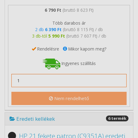
6 790 Ft
(bruttó 8 623 Ft)
Több darabos ár
2 db
6 390 Ft
(bruttó 8 115 Ft) / db
3 db-tól
5 990 Ft
(bruttó 7 607 Ft) / db
Rendelésre
Mikor kapom meg?
Ingyenes szállítás
Nem rendelhető
Eredeti kellékek
6 termék
HP 21 fekete patron (C9351A) eredeti