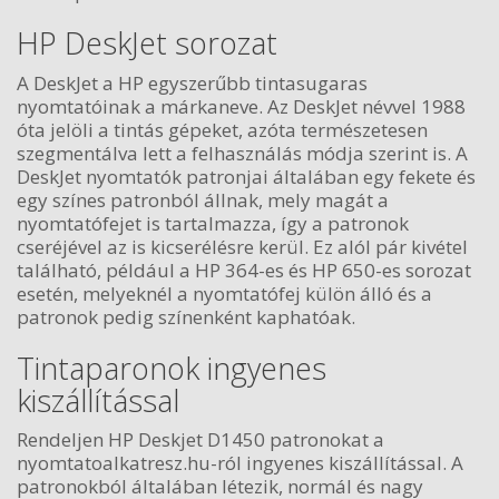
HP DeskJet sorozat
A DeskJet a HP egyszerűbb tintasugaras
nyomtatóinak a márkaneve. Az DeskJet névvel 1988
óta jelöli a tintás gépeket, azóta természetesen
szegmentálva lett a felhasználás módja szerint is. A
DeskJet nyomtatók patronjai általában egy fekete és
egy színes patronból állnak, mely magát a
nyomtatófejet is tartalmazza, így a patronok
cseréjével az is kicserélésre kerül. Ez alól pár kivétel
található, például a HP 364-es és HP 650-es sorozat
esetén, melyeknél a nyomtatófej külön álló és a
patronok pedig színenként kaphatóak.
Tintaparonok ingyenes
kiszállítással
Rendeljen HP Deskjet D1450 patronokat a
nyomtatoalkatresz.hu-ról ingyenes kiszállítással. A
patronokból általában létezik, normál és nagy