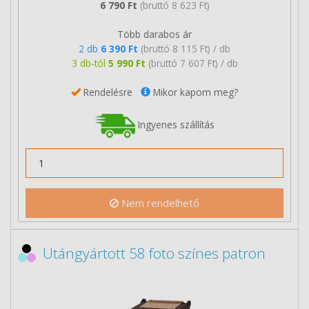
6 790 Ft
(bruttó 8 623 Ft)
Több darabos ár
2 db
6 390 Ft
(bruttó 8 115 Ft) / db
3 db-tól
5 990 Ft
(bruttó 7 607 Ft) / db
Rendelésre
Mikor kapom meg?
Ingyenes szállítás
Nem rendelhető
Utángyártott 58 foto színes patron