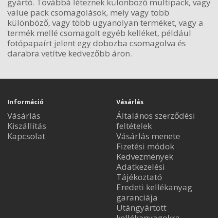
gyártó. Továbbá léteznek különböző multipack, vagy
value pack csomagolások, mely vagy több
különböző, vagy több ugyanolyan terméket, vagy a
termék mellé csomagolt egyéb kelléket, például
fotópapaírt jelent egy dobozba csomagolva és
darabra vetítve kedvezőbb áron.
Információ
Vásárlás
Vásárlás
Általános szerződési
Kiszállítás
feltételek
Kapcsolat
Vásárlás menete
Fizetési módok
Kedvezmények
Adatkezelési
Tájékoztató
Eredeti kellékanyag
garanciája
Utángyártott
kellékanyagokra