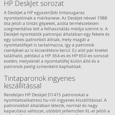
HP DeskJet sorozat
A DeskJet a HP egyszerűbb tintasugaras
nyomtatóinak a márkaneve. Az DeskJet névvel 1988
óta jelöli a tintás gépeket, azóta természetesen
szegmentálva lett a felhasználás módja szerint is. A
DeskJet nyomtatók patronjai általában egy fekete és
egy színes patronból állnak, mely magát a
nyomtatófejet is tartalmazza, így a patronok
cseréjével az is kicserélésre kerül. Ez alól pár kivétel
található, például a HP 364-es és HP 650-es sorozat
esetén, melyeknél a nyomtatófej külön álló és a
patronok pedig színenként kaphatóak.
Tintaparonok ingyenes
kiszállítással
Rendeljen HP Deskjet D1415 patronokat a
nyomtatoalkatresz.hu-ról ingyenes kiszállítással. A
patronokból általában létezik, normál és nagy
kapacitású változat, utóbbit jellemzően XL-el jelöli a