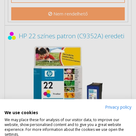
Nem rendelhető
HP 22 színes patron (C9352A) eredeti
Privacy policy
We use cookies
14 090 Ft
(bruttó 17 894 Ft)
We may place these for analysis of our visitor data, to improve our
website, show personalised content and to give you a great website
Több darabos ár
experience. For more information about the cookies we use open the
2 db
12 990 Ft
(bruttó 16 497 Ft) / db
settings.