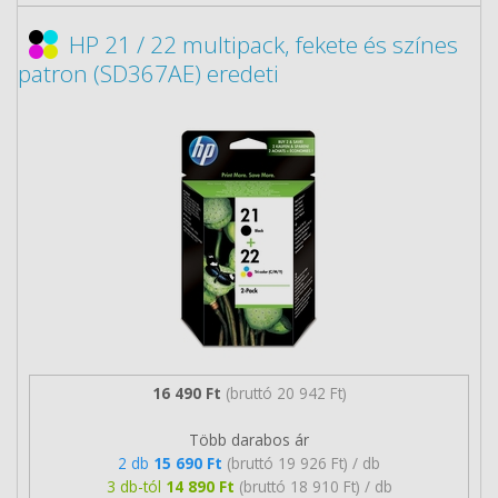
HP 21 / 22 multipack, fekete és színes
patron (SD367AE) eredeti
16 490 Ft
(bruttó 20 942 Ft)
Több darabos ár
2 db
15 690 Ft
(bruttó 19 926 Ft) / db
3 db-tól
14 890 Ft
(bruttó 18 910 Ft) / db