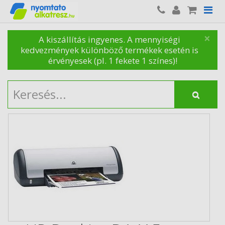
×
A kiszállítás ingyenes. A mennyiségi
kedvezmények különböző termékek esetén is
érvényesek (pl. 1 fekete 1 színes)!