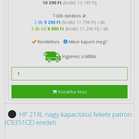
10 390 Ft
(bruttó 13 195 Ft)
Több darabos ár
2 db
9 290 Ft
(bruttó 11 798 Ft) / db
3 db-tól
8 890 Ft
(bruttó 11 290 Ft) / db
Rendelésre
Mikor kapom meg?
Ingyenes szállítás
Kosárba tesz
HP 21XL nagy kapacitású fekete patron
(C9351CE) eredeti