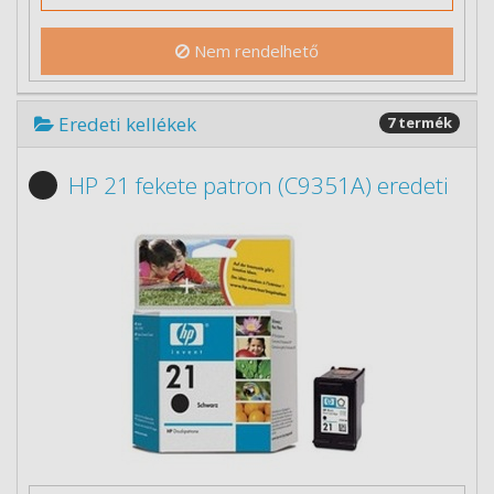
Nem rendelhető
Eredeti kellékek
7 termék
HP 21 fekete patron (C9351A) eredeti