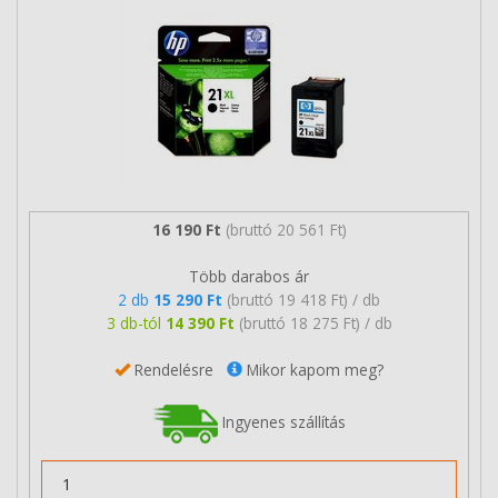
16 190 Ft
(bruttó 20 561 Ft)
Több darabos ár
2 db
15 290 Ft
(bruttó 19 418 Ft) / db
3 db-tól
14 390 Ft
(bruttó 18 275 Ft) / db
Rendelésre
Mikor kapom meg?
Ingyenes szállítás