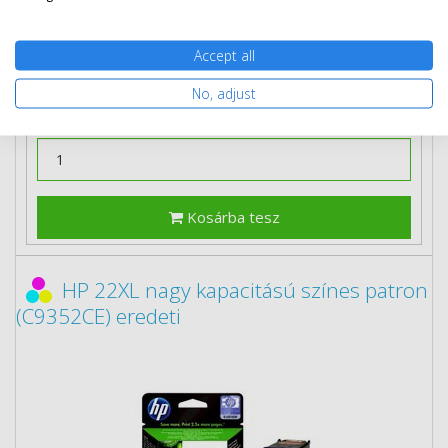
3 db-tól
11 890 Ft
(bruttó 15 100 Ft) / db
Accept all
Rendelésre
Mikor kapom meg?
No, adjust
Ingyenes szállítás
Kosárba tesz
HP 22XL nagy kapacitású színes patron
(C9352CE) eredeti