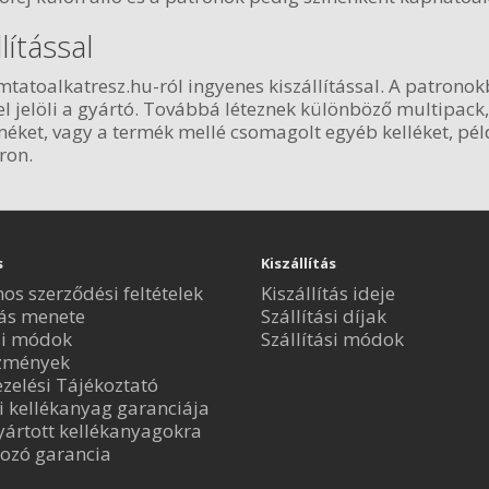
lítással
atoalkatresz.hu-ról ingyenes kiszállítással. A patronokb
-el jelöli a gyártó. Továbbá léteznek különböző multipac
ket, vagy a termék mellé csomagolt egyéb kelléket, pél
ron.
s
Kiszállítás
nos szerződési feltételek
Kiszállítás ideje
ás menete
Szállítási díjak
si módok
Szállítási módok
zmények
zelési Tájékoztató
i kellékanyag garanciája
ártott kellékanyagokra
ozó garancia