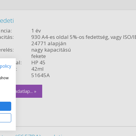
edeti
ncia:
1 év
citás:
930 A4-es oldal 5%-os fedettség, vagy ISO/I
24771 alapján
relés:
nagy kapacitású
fekete
ékvonal:
HP 45
policy
rtalom:
42ml
szám:
51645A
 show
zletes adatlap... »