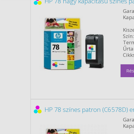
HP 78 nagy kapacitású színes p
Gara
Kapa
Kisze
Szín:
Term
Űrta
Cikk
Rés
HP 78 színes patron (C6578D) e
Gara
Kapa