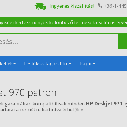
Ingyenes kiszállítás!
+36-1-44
nyiségi kedvezmények különböző termékek esetén is érvénye
kellék
Festékszalag és film
Papír
et 970 patron
ek garantáltan kompatibilisek minden
HP Deskjet 970
n
 adatai a termékre kattintva érhetők el.