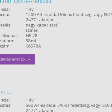
atron (C6578A) eredeti
ncia:
1 év
citás:
1200 A4-es oldal 5%-os fedettség, vagy ISO
24771 alapján
relés:
nagy kapacitású
színes
ékvonal:
HP 78
rtalom:
38ml
szám:
C6578A
zletes adatlap... »
redeti
ncia:
1 év
citás:
560 A4-es oldal 5%-os fedettség, vagy ISO/I
24771 alapján