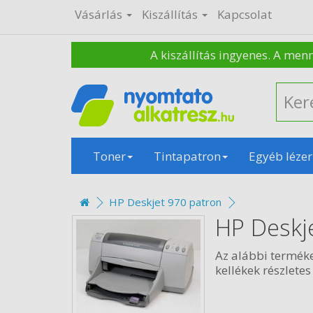
Vásárlás
Kiszállítás
Kapcsolat
A kiszállítás ingyenes. A men
Toner
Tintapatron
Egyéb lézer
HP Deskjet 970 patron
HP Deskj
Az alábbi termék
kellékek részletes