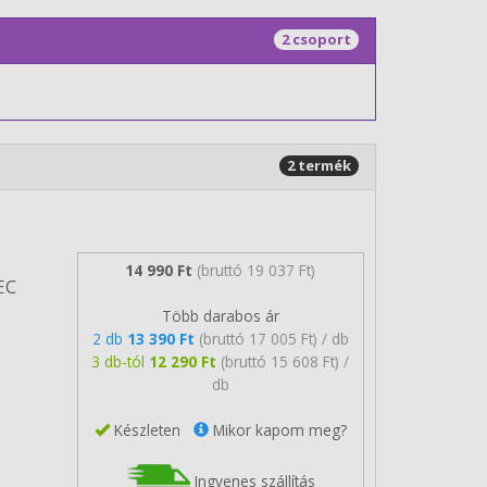
2 csoport
2 termék
14 990 Ft
(bruttó 19 037 Ft)
EC
Több darabos ár
2 db
13 390 Ft
(bruttó 17 005 Ft) / db
3 db-tól
12 290 Ft
(bruttó 15 608 Ft) /
db
Készleten
Mikor kapom meg?
Ingyenes szállítás