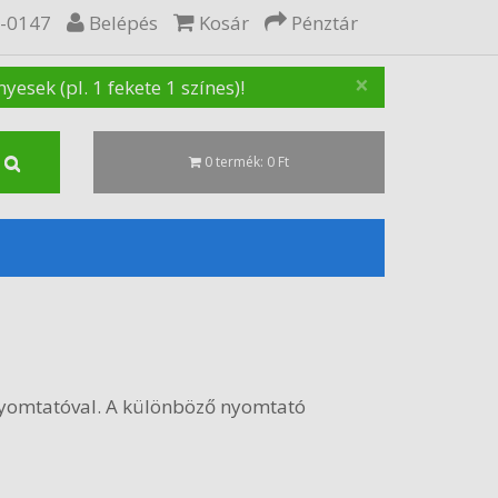
5-0147
Belépés
Kosár
Pénztár
×
sek (pl. 1 fekete 1 színes)!
0 termék: 0 Ft
yomtatóval. A különböző nyomtató