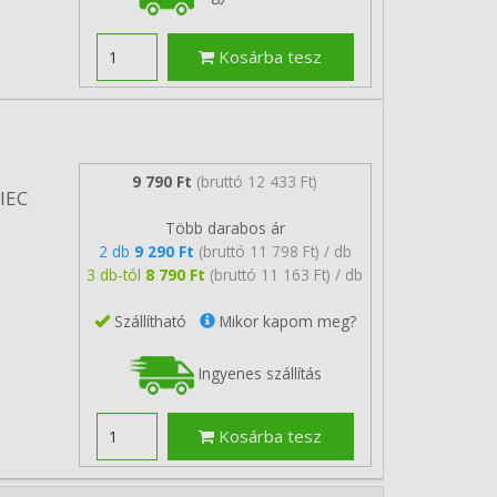
Kosárba tesz
9 790 Ft
(bruttó 12 433 Ft)
/IEC
Több darabos ár
2 db
9 290 Ft
(bruttó 11 798 Ft) / db
3 db-tól
8 790 Ft
(bruttó 11 163 Ft) / db
Szállítható
Mikor kapom meg?
Ingyenes szállítás
Kosárba tesz