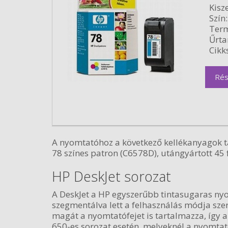
Kisze
Szín:
Term
Űrta
Cikk
Rés
A nyomtatóhoz a következő kellékanyagok ta
78 színes patron (C6578D), utángyártott 45 
HP DeskJet sorozat
A DeskJet a HP egyszerűbb tintasugaras nyo
szegmentálva lett a felhasználás módja szer
magát a nyomtatófejet is tartalmazza, így a 
650-es sorozat esetén, melyeknél a nyomtat