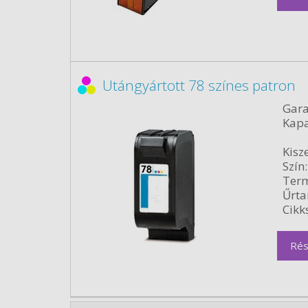
Utángyártott 78 színes patron
Gara
Kapa
Kisze
Szín:
Term
Űrta
Cikk
Rés