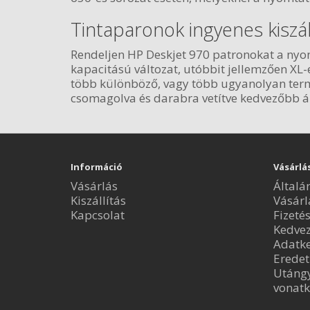
Tintaparonok ingyenes kiszál
Rendeljen HP Deskjet 970 patronokat a nyomt
kapacitású változat, utóbbit jellemzően XL
több különböző, vagy több ugyanolyan termé
csomagolva és darabra vetítve kedvezőbb á
Információ
Vásárlá
Vásárlás
Általá
Kiszállítás
Vásárl
Kapcsolat
Fizeté
Kedve
Adatke
Eredet
Utángy
vonatk