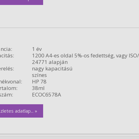
ncia:
1 év
citás:
1200 A4-es oldal 5%-os fedettség, vagy ISO
24771 alapján
relés:
nagy kapacitású
színes
ékvonal:
HP 78
rtalom:
38ml
szám:
ECOC6578A
zletes adatlap... »