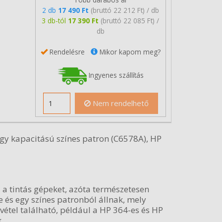
2 db
17 490 Ft
(bruttó 22 212 Ft) / db
3 db-tól
17 390 Ft
(bruttó 22 085 Ft) /
db
Rendelésre
Mikor kapom meg?
Ingyenes szállítás
Nem rendelhető
gy kapacitású színes patron (C6578A), HP
 a tintás gépeket, azóta természetesen
e és egy színes patronból állnak, mely
ivétel található, például a HP 364-es és HP
.