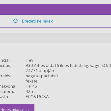
Eredeti kellékek
ncia:
1 év
citás:
930 A4-es oldal 5%-os fedettség, vagy ISO/I
24771 alapján
relés:
nagy kapacitású
fekete
ékvonal:
HP 45
rtalom:
42ml
szám:
ECO51645A
zletes adatlap... »