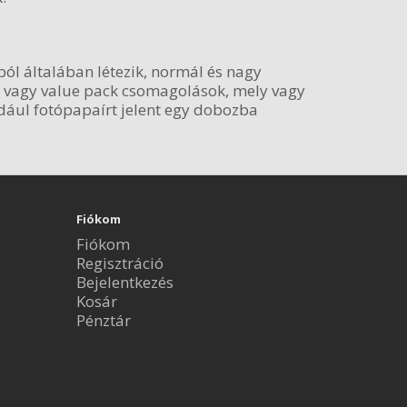
ól általában létezik, normál és nagy
k, vagy value pack csomagolások, mely vagy
dául fotópapaírt jelent egy dobozba
Fiókom
Fiókom
Regisztráció
Bejelentkezés
Kosár
Pénztár