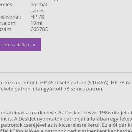
relés:
normál
színes
ékvonal:
HP 78
rtalom:
19ml
szám:
C6578D
zletes adatlap... »
rtoznak: eredeti HP 45 fekete patron (51645A), HP 78 na
fekete patron, utángyártott 78 színes patron.
mtatóinak a márkaneve. Az DeskJet névvel 1988 óta jelöli
int is. A DeskJet nyomtatók patronjai általában egy feket
patronok cseréjével az is kicserélésre kerül. Ez alól pár k
ófej külön álló és a patronok pedig színenként kaphatóak