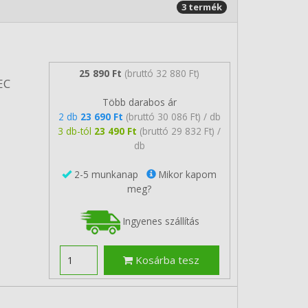
3 termék
25 890 Ft
(bruttó 32 880 Ft)
EC
Több darabos ár
2 db
23 690 Ft
(bruttó 30 086 Ft) / db
3 db-tól
23 490 Ft
(bruttó 29 832 Ft) /
db
2-5 munkanap
Mikor kapom
meg?
Ingyenes szállítás
Kosárba tesz