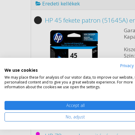
Eredeti kellékek
HP 45 fekete patron (51645A) er
Gara
Kapa
Kisze
Szín:
Term
Privacy 
Űrta
We use cookies
Cikk
We may place these for analysis of our visitor data, to improve our website,
personalised content and to give you a great website experience. For more
information about the cookies we use open the settings.
Rés
Accept all
No, adjust