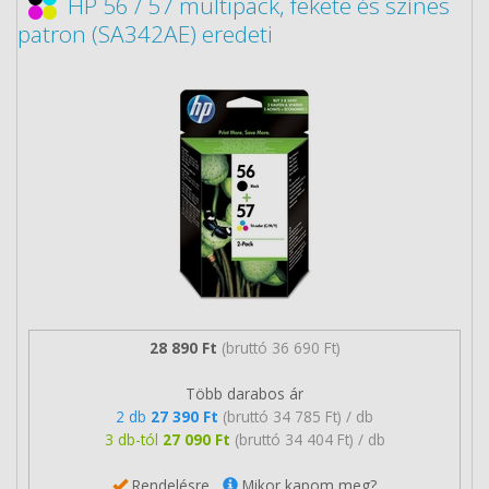
HP 56 / 57 multipack, fekete és színes
patron (SA342AE) eredeti
28 890 Ft
(bruttó 36 690 Ft)
Több darabos ár
2 db
27 390 Ft
(bruttó 34 785 Ft) / db
3 db-tól
27 090 Ft
(bruttó 34 404 Ft) / db
Rendelésre
Mikor kapom meg?