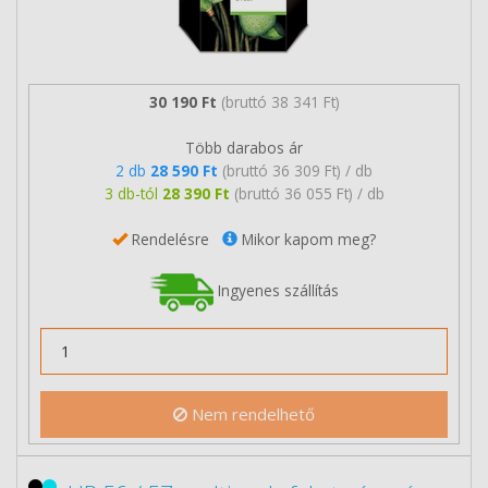
30 190 Ft
(bruttó 38 341 Ft)
Több darabos ár
2 db
28 590 Ft
(bruttó 36 309 Ft) / db
3 db-tól
28 390 Ft
(bruttó 36 055 Ft) / db
Rendelésre
Mikor kapom meg?
Ingyenes szállítás
Nem rendelhető