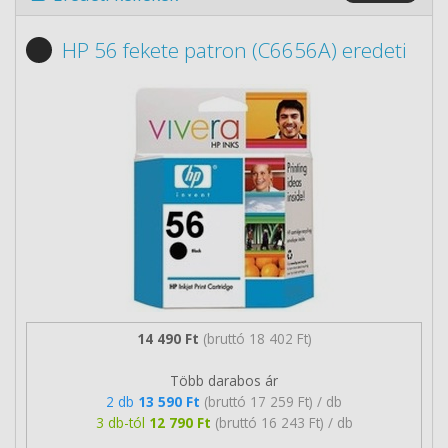
HP 56 fekete patron (C6656A) eredeti
14 490 Ft
(bruttó 18 402 Ft)
Több darabos ár
2 db
13 590 Ft
(bruttó 17 259 Ft) / db
3 db-tól
12 790 Ft
(bruttó 16 243 Ft) / db