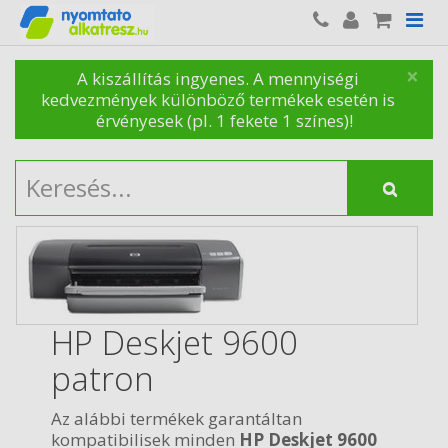
×
A kiszállítás ingyenes. A mennyiségi
kedvezmények különböző termékek esetén is
érvényesek (pl. 1 fekete 1 színes)!
HP Deskjet 9600
patron
Az alábbi termékek garantáltan
kompatibilisek minden
HP Deskjet 9600