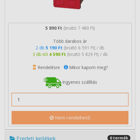
5 890 Ft
(bruttó 7 480 Ft)
Több darabos ár
2 db
5 190 Ft
(bruttó 6 591 Ft) / db
3 db-tól
4 590 Ft
(bruttó 5 829 Ft) / db
Rendelésre
Mikor kapom meg?
Ingyenes szállítás
Nem rendelhető
Eredeti kellékek
6 termék