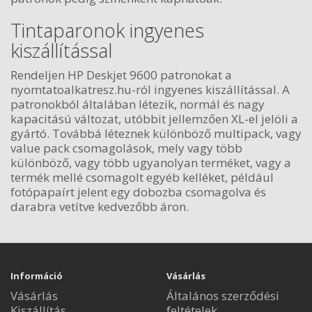
Tintaparonok ingyenes
kiszállítással
Rendeljen HP Deskjet 9600 patronokat a
nyomtatoalkatresz.hu-ról ingyenes kiszállítással. A
patronokból általában létezik, normál és nagy
kapacitású változat, utóbbit jellemzően XL-el jelöli a
gyártó. Továbbá léteznek különböző multipack, vagy
value pack csomagolások, mely vagy több
különböző, vagy több ugyanolyan terméket, vagy a
termék mellé csomagolt egyéb kelléket, például
fotópapaírt jelent egy dobozba csomagolva és
darabra vetítve kedvezőbb áron.
Információ
Vásárlás
Vásárlás
Általános szerződési
Kiszállítás
feltételek