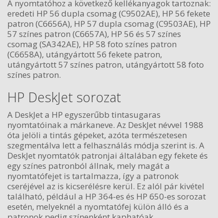
A nyomtatóhoz a következő kellékanyagok tartoznak:
eredeti HP 56 dupla csomag (C9502AE), HP 56 fekete
patron (C6656A), HP 57 dupla csomag (C9503AE), HP
57 színes patron (C6657A), HP 56 és 57 színes
csomag (SA342AE), HP 58 foto színes patron
(C6658A), utángyártott 56 fekete patron,
utángyártott 57 színes patron, utángyártott 58 foto
színes patron.
HP DeskJet sorozat
A DeskJet a HP egyszerűbb tintasugaras
nyomtatóinak a márkaneve. Az DeskJet névvel 1988
óta jelöli a tintás gépeket, azóta természetesen
szegmentálva lett a felhasználás módja szerint is. A
DeskJet nyomtatók patronjai általában egy fekete és
egy színes patronból állnak, mely magát a
nyomtatófejet is tartalmazza, így a patronok
cseréjével az is kicserélésre kerül. Ez alól pár kivétel
található, például a HP 364-es és HP 650-es sorozat
esetén, melyeknél a nyomtatófej külön álló és a
patronok pedig színenként kaphatóak.