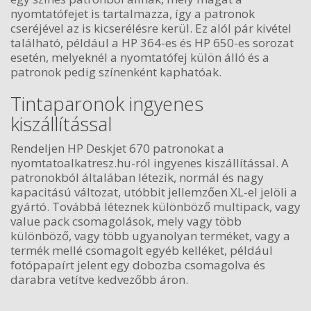
nyomtatófejet is tartalmazza, így a patronok
cseréjével az is kicserélésre kerül. Ez alól pár kivétel
található, például a HP 364-es és HP 650-es sorozat
esetén, melyeknél a nyomtatófej külön álló és a
patronok pedig színenként kaphatóak.
Tintaparonok ingyenes
kiszállítással
Rendeljen HP Deskjet 670 patronokat a
nyomtatoalkatresz.hu-ról ingyenes kiszállítással. A
patronokból általában létezik, normál és nagy
kapacitású változat, utóbbit jellemzően XL-el jelöli a
gyártó. Továbbá léteznek különböző multipack, vagy
value pack csomagolások, mely vagy több
különböző, vagy több ugyanolyan terméket, vagy a
termék mellé csomagolt egyéb kelléket, például
fotópapaírt jelent egy dobozba csomagolva és
darabra vetítve kedvezőbb áron.