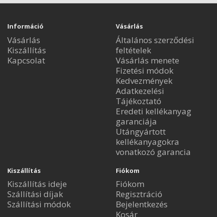
Információ
Vásárlás
Vásárlás
Általános szerződési
Kiszállítás
feltételek
Kapcsolat
Vásárlás menete
Fizetési módok
Kedvezmények
Adatkezelési
Tájékoztató
Eredeti kellékanyag
garanciája
Utángyártott
kellékanyagokra
vonatkozó garancia
Kiszállítás
Fiókom
Kiszállítás ideje
Fiókom
Szállítási díjak
Regisztráció
Szállítási módok
Bejelentkezés
Kosár