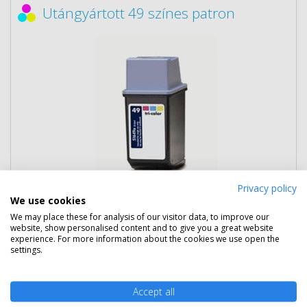
Utángyártott 49 színes patron
Privacy policy
We use cookies
7 090 Ft
(bruttó 9 004 Ft)
We may place these for analysis of our visitor data, to improve our
website, show personalised content and to give you a great website
experience. For more information about the cookies we use open the
Több darabos ár
settings.
2 db
6 690 Ft
(bruttó 8 496 Ft) / db
3 db-tól
6 290 Ft
(bruttó 7 988 Ft) / db
Accept all
Rendelésre
Mikor kapom meg?