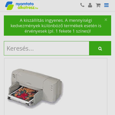
×
A kiszállítás ingyenes. A mennyiségi
kedvezmények különböző termékek esetén is
érvényesek (pl. 1 fekete 1 színes)!