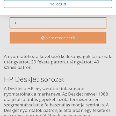
No, adjust
Ingyenes szállítás
Nem rendelhető
A nyomtatóhoz a következő kellékanyagok tartoznak:
utángyártott 29 fekete patron, utángyártott 49
színes patron.
HP DeskJet sorozat
A DeskJet a HP egyszerűbb tintasugaras
nyomtatóinak a márkaneve. Az DeskJet névvel 1988
óta jelöli a tintás gépeket, azóta természetesen
szegmentálva lett a felhasználás módja szerint is. A
DeskJet nyomtatók patronjai általában egy fekete és
egy színes patronból állnak, mely magát a