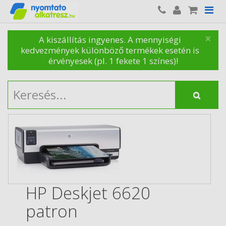
×
A kiszállítás ingyenes. A mennyiségi
kedvezmények különböző termékek esetén is
érvényesek (pl. 1 fekete 1 színes)!
HP Deskjet 6620
patron