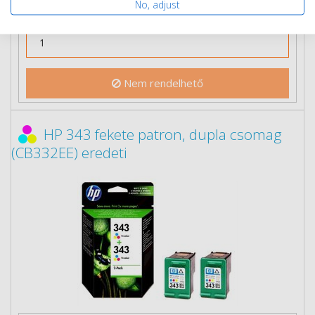
Ingyenes szállítás
No, adjust
Nem rendelhető
HP 343 fekete patron, dupla csomag
(CB332EE) eredeti