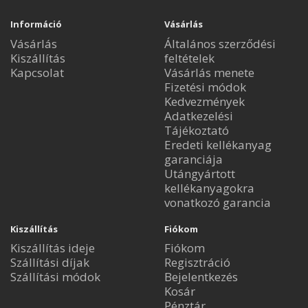
Információ
Vásárlás
Vásárlás
Általános szerződési
Kiszállítás
feltételek
Kapcsolat
Vásárlás menete
Fizetési módok
Kedvezmények
Adatkezelési
Tájékoztató
Eredeti kellékanyag
garanciája
Utángyártott
kellékanyagokra
vonatkozó garancia
Kiszállítás
Fiókom
Kiszállítás ideje
Fiókom
Szállítási díjak
Regisztráció
Szállítási módok
Bejelentkezés
Kosár
Pénztár