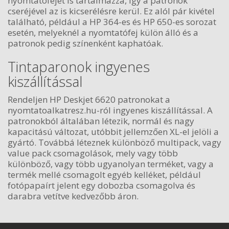
nyomtatófejet is tartalmazza, így a patronok
cseréjével az is kicserélésre kerül. Ez alól pár kivétel
található, például a HP 364-es és HP 650-es sorozat
esetén, melyeknél a nyomtatófej külön álló és a
patronok pedig színenként kaphatóak.
Tintaparonok ingyenes
kiszállítással
Rendeljen HP Deskjet 6620 patronokat a
nyomtatoalkatresz.hu-ról ingyenes kiszállítással. A
patronokból általában létezik, normál és nagy
kapacitású változat, utóbbit jellemzően XL-el jelöli a
gyártó. Továbbá léteznek különböző multipack, vagy
value pack csomagolások, mely vagy több
különböző, vagy több ugyanolyan terméket, vagy a
termék mellé csomagolt egyéb kelléket, például
fotópapaírt jelent egy dobozba csomagolva és
darabra vetítve kedvezőbb áron.