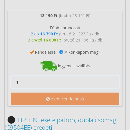
18 190 Ft
(bruttó 23 101 Ft)
Több darabos ár
2 db
16 790 Ft
(bruttó 21 323 Ft) / db
3 db-tól
16 690 Ft
(bruttó 21 196 Ft) / db
Rendelésre
Mikor kapom meg?
Ingyenes szállítás
Nem rendelhető
HP 339 fekete patron, dupla csomag
(C9504EE) eredeti