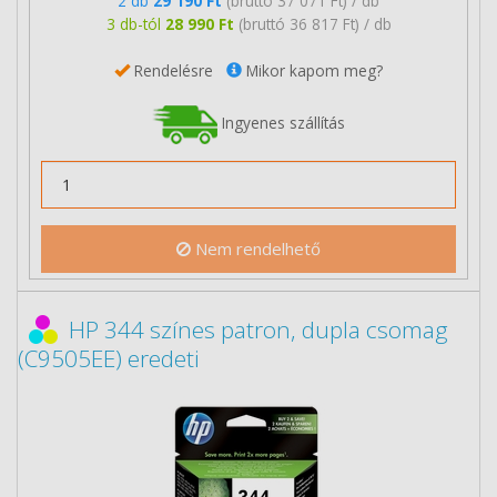
2 db
29 190 Ft
(bruttó 37 071 Ft) / db
3 db-tól
28 990 Ft
(bruttó 36 817 Ft) / db
Rendelésre
Mikor kapom meg?
Ingyenes szállítás
Nem rendelhető
HP 344 színes patron, dupla csomag
(C9505EE) eredeti