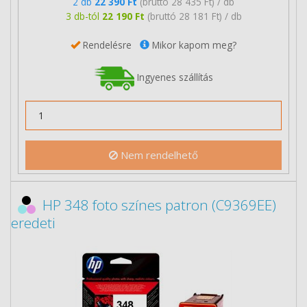
2 db
22 390 Ft
(bruttó 28 435 Ft) / db
3 db-tól
22 190 Ft
(bruttó 28 181 Ft) / db
Rendelésre
Mikor kapom meg?
Ingyenes szállítás
Nem rendelhető
HP 348 foto színes patron (C9369EE)
eredeti