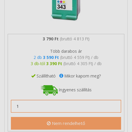
3 790 Ft
(bruttó 4 813 Ft)
Több darabos ár
2 db
3 590 Ft
(bruttó 4 559 Ft) / db
3 db-tól
3 390 Ft
(bruttó 4 305 Ft) / db
Szállítható
Mikor kapom meg?
Ingyenes szállítás
Nem rendelhető