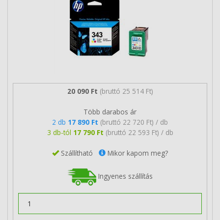
20 090 Ft
(bruttó 25 514 Ft)
Több darabos ár
2 db
17 890 Ft
(bruttó 22 720 Ft) / db
3 db-tól
17 790 Ft
(bruttó 22 593 Ft) / db
Szállítható
Mikor kapom meg?
Ingyenes szállítás