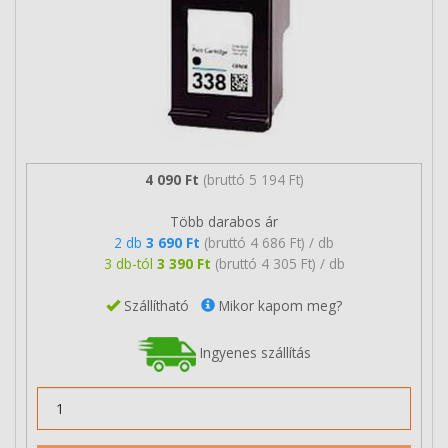
4 090 Ft
(bruttó 5 194 Ft)
Több darabos ár
2 db
3 690 Ft
(bruttó 4 686 Ft) / db
3 db-tól
3 390 Ft
(bruttó 4 305 Ft) / db
Szállítható
Mikor kapom meg?
Ingyenes szállítás