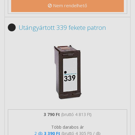
Nem rendelhető
Utángyártott 339 fekete patron
3 790 Ft
(bruttó 4 813 Ft)
Több darabos ár
2 db
3 390 Ft
(bruttó 4 305 Ft) / db