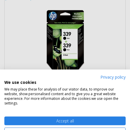
Privacy policy
28 390 Ft
(bruttó 36 055 Ft)
We use cookies
We may place these for analysis of our visitor data, to improve our
Több darabos ár
website, show personalised content and to give you a great website
experience. For more information about the cookies we use open the
2 db
26 890 Ft
(bruttó 34 150 Ft) / db
settings.
3 db-tól
26 590 Ft
(bruttó 33 769 Ft) / db
Rendelésre
Mikor kapom meg?
Accept all