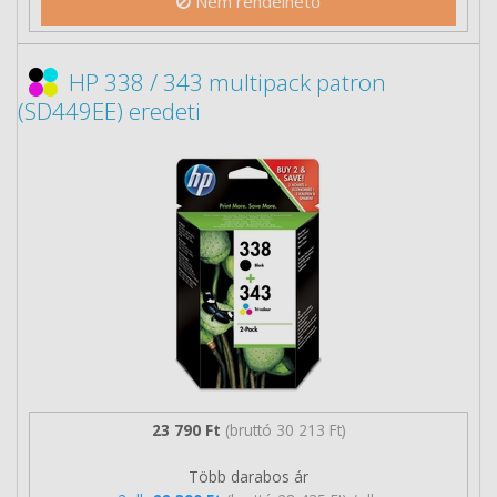
Nem rendelhető
HP 338 / 343 multipack patron
(SD449EE) eredeti
23 790 Ft
(bruttó 30 213 Ft)
Több darabos ár