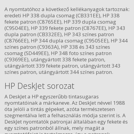
A nyomtatóhoz a következő kellékanyagok tartoznak:
eredeti HP 338 dupla csomag (CB331EE), HP 338
fekete patron (C8765EE), HP 339 dupla csomag
(C9504EE), HP 339 fekete patron (C8767EE), HP 343
dupla patron (CB332EE), HP 343 színes patron
(C8766EE), HP 344 dupla csomag (C9505EE), HP 344
színes patron (C9363A), HP 338 és 343 színes
csomag (SD449EE), HP 348 foto színes patron
(C9369EE), utángyártott 338 fekete patron,
utángyártott 339 fekete patron, utángyártott 343
színes patron, utángyártott 344 színes patron.
HP DeskJet sorozat
A DeskJet a HP egyszerűbb tintasugaras
nyomtatóinak a márkaneve. Az DeskJet névvel 1988
óta jelöli a tintás gépeket, azóta természetesen
szegmentálva lett a felhasználás módja szerint is. A
DeskJet nyomtatók patronjai általában egy fekete és
egy színes patronból állnak, mely magát a