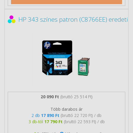
HP 343 színes patron (C8766EE) eredeti
20 090 Ft
(bruttó 25 514 Ft)
Több darabos ár
2 db
17 890 Ft
(bruttó 22 720 Ft) / db
3 db-tól
17 790 Ft
(bruttó 22 593 Ft) / db