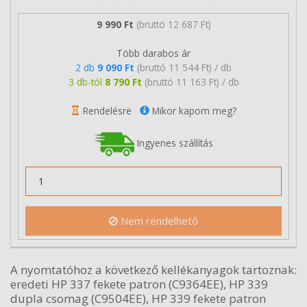
9 990 Ft
(bruttó 12 687 Ft)
Több darabos ár
2 db
9 090 Ft
(bruttó 11 544 Ft) / db
3 db-tól
8 790 Ft
(bruttó 11 163 Ft) / db
Rendelésre
Mikor kapom meg?
Ingyenes szállítás
Nem rendelhető
A nyomtatóhoz a következő kellékanyagok tartoznak:
eredeti HP 337 fekete patron (C9364EE), HP 339
dupla csomag (C9504EE), HP 339 fekete patron