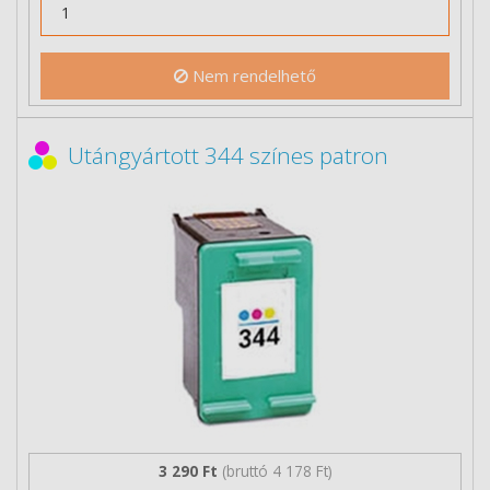
Nem rendelhető
Utángyártott 344 színes patron
3 290 Ft
(bruttó 4 178 Ft)