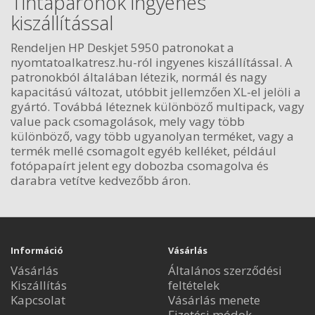
Tintaparonok ingyenes
kiszállítással
Rendeljen HP Deskjet 5950 patronokat a
nyomtatoalkatresz.hu-ról ingyenes kiszállítással. A
patronokból általában létezik, normál és nagy
kapacitású változat, utóbbit jellemzően XL-el jelöli a
gyártó. Továbbá léteznek különböző multipack, vagy
value pack csomagolások, mely vagy több
különböző, vagy több ugyanolyan terméket, vagy a
termék mellé csomagolt egyéb kelléket, például
fotópapaírt jelent egy dobozba csomagolva és
darabra vetítve kedvezőbb áron.
Információ
Vásárlás
Vásárlás
Általános szerződési
Kiszállítás
feltételek
Kapcsolat
Vásárlás menete
Fizetési módok