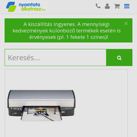
×
A kiszállítás ingyenes. A mennyiségi
kedvezmények különböző termékek esetén is
érvényesek (pl. 1 fekete 1 színes)!