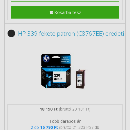
Kosárba tesz
HP 339 fekete patron (C8767EE) eredeti
18 190 Ft
(bruttó 23 101 Ft)
Több darabos ár
2 db
16 790 Ft
(bruttó 21 323 Ft) / db