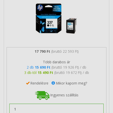
17 790 Ft
(bruttó 22 593 Ft)
Több darabos ár
2 db
15 690 Ft
(bruttó 19 926 Ft) / db
3 db-tól
15 490 Ft
(bruttó 19 672 Ft) / db
Rendelésre
Mikor kapom meg?
Ingyenes szállítás