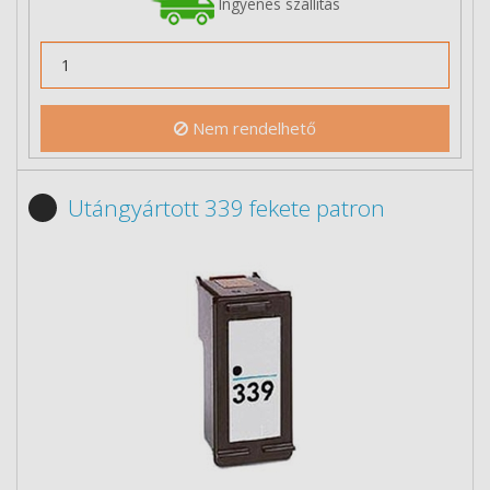
Ingyenes szállítás
Nem rendelhető
Utángyártott 339 fekete patron