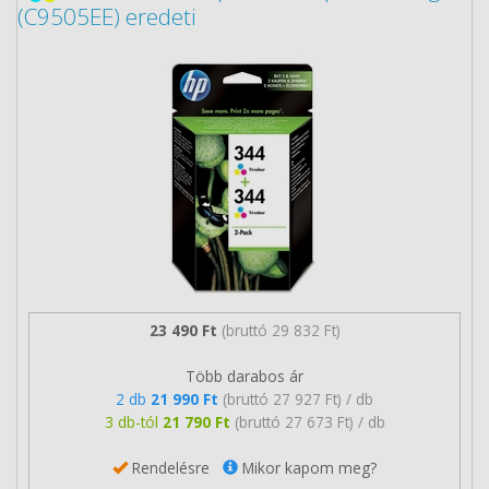
(C9505EE) eredeti
23 490 Ft
(bruttó 29 832 Ft)
Több darabos ár
2 db
21 990 Ft
(bruttó 27 927 Ft) / db
3 db-tól
21 790 Ft
(bruttó 27 673 Ft) / db
Rendelésre
Mikor kapom meg?