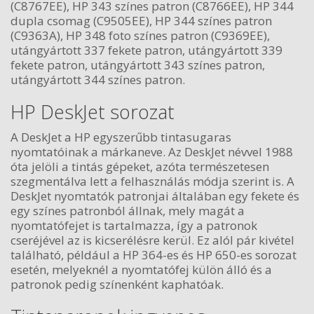
(C8767EE), HP 343 színes patron (C8766EE), HP 344
dupla csomag (C9505EE), HP 344 színes patron
(C9363A), HP 348 foto színes patron (C9369EE),
utángyártott 337 fekete patron, utángyártott 339
fekete patron, utángyártott 343 színes patron,
utángyártott 344 színes patron.
HP DeskJet sorozat
A DeskJet a HP egyszerűbb tintasugaras
nyomtatóinak a márkaneve. Az DeskJet névvel 1988
óta jelöli a tintás gépeket, azóta természetesen
szegmentálva lett a felhasználás módja szerint is. A
DeskJet nyomtatók patronjai általában egy fekete és
egy színes patronból állnak, mely magát a
nyomtatófejet is tartalmazza, így a patronok
cseréjével az is kicserélésre kerül. Ez alól pár kivétel
található, például a HP 364-es és HP 650-es sorozat
esetén, melyeknél a nyomtatófej külön álló és a
patronok pedig színenként kaphatóak.