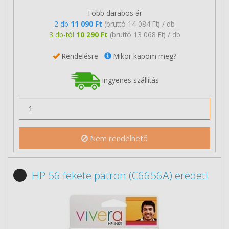
Több darabos ár
2 db
11 090 Ft
(bruttó 14 084 Ft) / db
3 db-tól
10 290 Ft
(bruttó 13 068 Ft) / db
Rendelésre
Mikor kapom meg?
Ingyenes szállítás
Nem rendelhető
HP 56 fekete patron (C6656A) eredeti