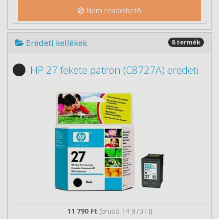
Nem rendelhető
Eredeti kellékek
8 termék
HP 27 fekete patron (C8727A) eredeti
11 790 Ft
(bruttó 14 973 Ft)