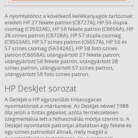
A nyomtatóhoz a következő kellékanyagok tartoznak:
eredeti HP 27 fekete patron (C8727A), HP 56 dupla
csomag (C9502AE), HP 56 fekete patron (C6656A), HP
28 színes patron (C8728A), HP 57 dupla csomag
(C9503AE), HP 57 színes patron (C6657A), HP 56 és
57 színes csomag (SA342AE), HP 58 foto színes
patron (C6658A), utángyártott 27 fekete patron,
utángyártott 56 fekete patron, utángyártott 28
színes patron, utángyártott 57 színes patron,
utángyártott 58 foto színes patron.
HP DeskJet sorozat
A DeskJet a HP egyszerűbb tintasugaras
nyomtatóinak a márkaneve. Az DeskJet névvel 1988
óta jelöli a tintás gépeket, azóta természetesen
szegmentálva lett a felhasználás módja szerint is. A
DeskJet nyomtatók patronjai általában egy fekete és
egy színes patronból állnak, mely magát a