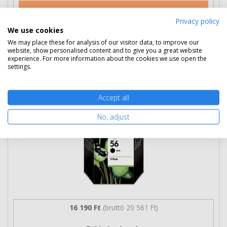
Nem rendelhető
Privacy policy
We use cookies
We may place these for analysis of our visitor data, to improve our
HP 56 fekete patron, dupla csomag
website, show personalised content and to give you a great website
experience. For more information about the cookies we use open the
(C9502AE) eredeti
settings.
Accept all
No, adjust
16 190 Ft
(bruttó 20 561 Ft)