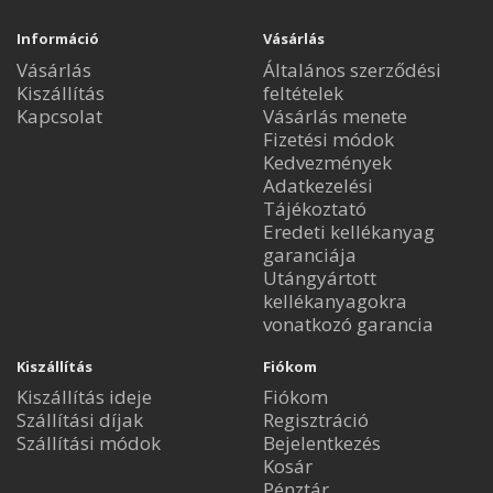
Információ
Vásárlás
Vásárlás
Általános szerződési
Kiszállítás
feltételek
Kapcsolat
Vásárlás menete
Fizetési módok
Kedvezmények
Adatkezelési
Tájékoztató
Eredeti kellékanyag
garanciája
Utángyártott
kellékanyagokra
vonatkozó garancia
Kiszállítás
Fiókom
Kiszállítás ideje
Fiókom
Szállítási díjak
Regisztráció
Szállítási módok
Bejelentkezés
Kosár
Pénztár