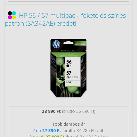
HP 56 / 57 multipack, fekete és színes
patron (SA342AE) eredeti
28 890 Ft
(bruttó 36 690 Ft)
Több darabos ár
2 db
27 390 Ft
(bruttó 34 785 Ft) / db
3 db-tól
27 090 Ft
(bruttó 34 404 Ft) / db