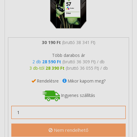
30 190 Ft
(bruttó 38 341 Ft)
Több darabos ár
2 db
28 590 Ft
(bruttó 36 309 Ft) / db
3 db-tól
28 390 Ft
(bruttó 36 055 Ft) / db
Rendelésre
Mikor kapom meg?
Ingyenes szállítás
Nem rendelhető