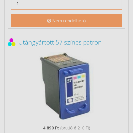
Nem rendelhető
Utángyártott 57 színes patron
4 890 Ft
(bruttó 6 210 Ft)