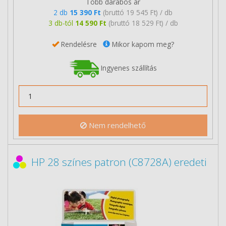
Több darabos ár
2 db
15 390 Ft
(bruttó 19 545 Ft) / db
3 db-tól
14 590 Ft
(bruttó 18 529 Ft) / db
Rendelésre
Mikor kapom meg?
Ingyenes szállítás
Nem rendelhető
HP 28 színes patron (C8728A) eredeti