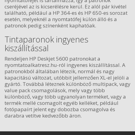
nyomtatófejet is tartalmazza, így a patronok
cseréjével az is kicserélésre kerül. Ez alól pár kivétel
található, például a HP 364-es és HP 650-es sorozat
esetén, melyeknél a nyomtatófej külön álló és a
patronok pedig színenként kaphatóak.
Tintaparonok ingyenes
kiszállítással
Rendeljen HP Deskjet 5600 patronokat a
nyomtatoalkatresz.hu-ról ingyenes kiszállítással. A
patronokból általában létezik, normál és nagy
kapacitású változat, utóbbit jellemzően XL-el jelöli a
gyártó. Továbbá léteznek különböző multipack, vagy
value pack csomagolások, mely vagy több
különböző, vagy több ugyanolyan terméket, vagy a
termék mellé csomagolt egyéb kelléket, például
fotópapaírt jelent egy dobozba csomagolva és
darabra vetítve kedvezőbb áron.