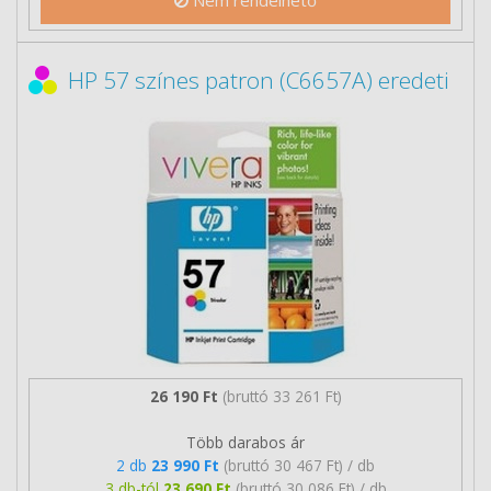
Nem rendelhető
HP 57 színes patron (C6657A) eredeti
26 190 Ft
(bruttó 33 261 Ft)
Több darabos ár
2 db
23 990 Ft
(bruttó 30 467 Ft) / db
3 db-tól
23 690 Ft
(bruttó 30 086 Ft) / db