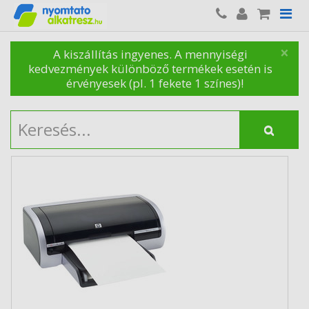
×
A kiszállítás ingyenes. A mennyiségi
kedvezmények különböző termékek esetén is
érvényesek (pl. 1 fekete 1 színes)!