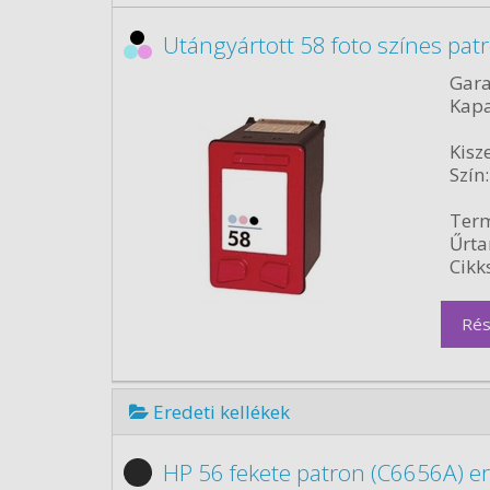
Utángyártott 58 foto színes pat
Gara
Kapa
Kisze
Szín:
Term
Űrta
Cikk
Rés
Eredeti kellékek
HP 56 fekete patron (C6656A) er