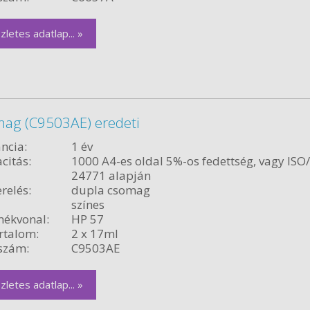
zletes adatlap... »
mag (C9503AE) eredeti
ncia:
1 év
citás:
1000 A4-es oldal 5%-os fedettség, vagy ISO
24771 alapján
relés:
dupla csomag
színes
ékvonal:
HP 57
rtalom:
2 x 17ml
szám:
C9503AE
zletes adatlap... »