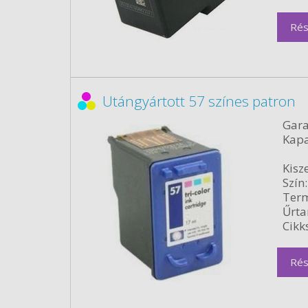
Rés
Utángyártott 57 színes patron
Gara
Kapa
Kisze
Szín:
Term
Űrta
Cikk
Rés