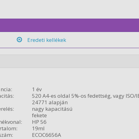
Eredeti kellékek
ncia:
1 év
citás:
520 A4-es oldal 5%-os fedettség, vagy ISO/I
24771 alapján
relés:
nagy kapacitású
fekete
ékvonal:
HP 56
rtalom:
19ml
szám:
ECOC6656A