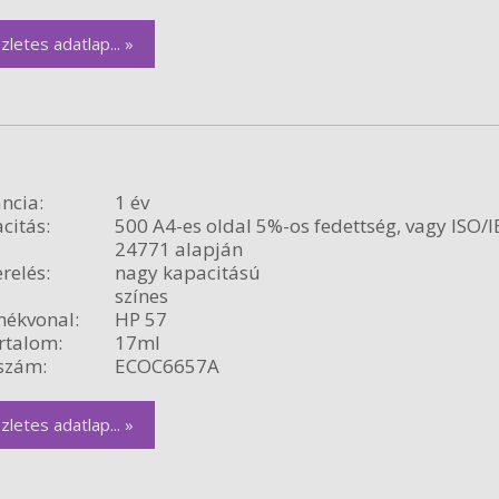
zletes adatlap... »
ncia:
1 év
citás:
500 A4-es oldal 5%-os fedettség, vagy ISO/I
24771 alapján
relés:
nagy kapacitású
színes
ékvonal:
HP 57
rtalom:
17ml
szám:
ECOC6657A
zletes adatlap... »