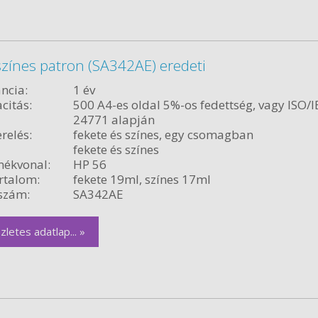
 színes patron (SA342AE) eredeti
ncia:
1 év
citás:
500 A4-es oldal 5%-os fedettség, vagy ISO/I
24771 alapján
relés:
fekete és színes, egy csomagban
fekete és színes
ékvonal:
HP 56
rtalom:
fekete 19ml, színes 17ml
szám:
SA342AE
zletes adatlap... »