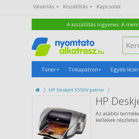
Vásárlás
Kiszállítás
Kapcsolat
A kiszállítás ingyenes. A men
Toner
Tintapatron
Egyéb lézer
HP Deskjet 5550V patron
HP Deskj
Az alábbi termék
kellékek részletes