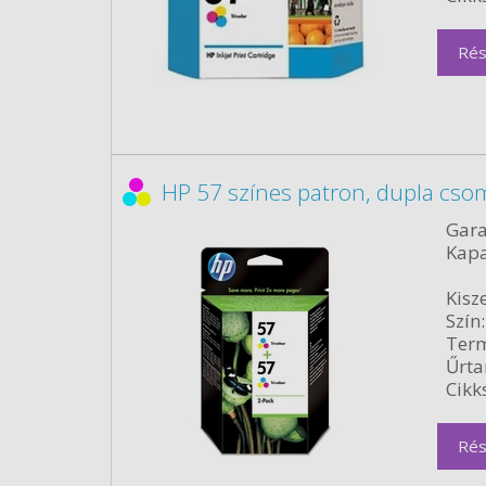
Rés
HP 57 színes patron, dupla cso
Gara
Kapa
Kisze
Szín:
Term
Űrta
Cikk
Rés