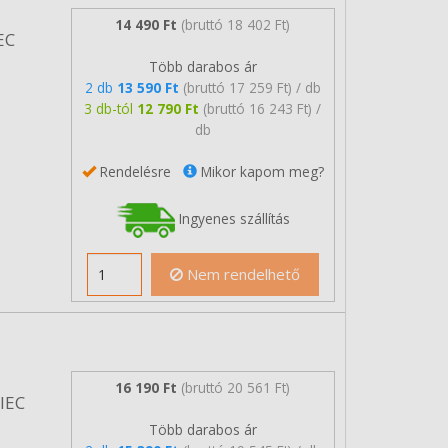
14 490 Ft
(bruttó 18 402 Ft)
EC
Több darabos ár
2 db
13 590 Ft
(bruttó 17 259 Ft) / db
3 db-tól
12 790 Ft
(bruttó 16 243 Ft) /
db
Rendelésre
Mikor kapom meg?
Ingyenes szállítás
Nem rendelhető
16 190 Ft
(bruttó 20 561 Ft)
/IEC
Több darabos ár