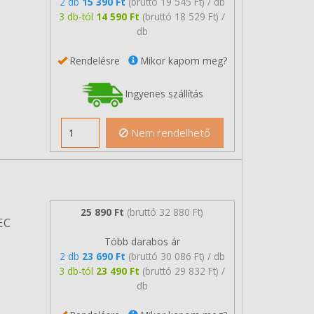
2 db
15 390 Ft
(bruttó 19 545 Ft) / db
3 db-tól
14 590 Ft
(bruttó 18 529 Ft) /
db
Rendelésre
Mikor kapom meg?
Ingyenes szállítás
Nem rendelhető
25 890 Ft
(bruttó 32 880 Ft)
EC
Több darabos ár
2 db
23 690 Ft
(bruttó 30 086 Ft) / db
3 db-tól
23 490 Ft
(bruttó 29 832 Ft) /
db