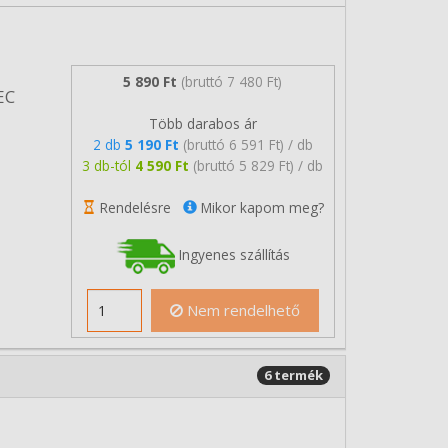
5 890 Ft
(bruttó 7 480 Ft)
EC
Több darabos ár
2 db
5 190 Ft
(bruttó 6 591 Ft) / db
3 db-tól
4 590 Ft
(bruttó 5 829 Ft) / db
Rendelésre
Mikor kapom meg?
Ingyenes szállítás
Nem rendelhető
6 termék