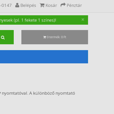
5-0147
Belépés
Kosár
Pénztár
×
sek (pl. 1 fekete 1 színes)!
0 termék: 0 Ft
v
nyomtatóval. A különböző nyomtató