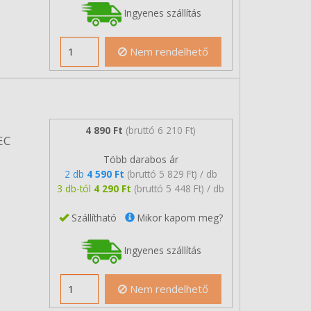
Ingyenes szállítás
Nem rendelhető
4 890 Ft
(bruttó 6 210 Ft)
EC
Több darabos ár
2 db
4 590 Ft
(bruttó 5 829 Ft) / db
3 db-tól
4 290 Ft
(bruttó 5 448 Ft) / db
Szállítható
Mikor kapom meg?
Ingyenes szállítás
Nem rendelhető