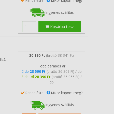
Rendelésre
Mikor kapom meg?
Ingyenes szállítás
Kosárba tesz
30 190 Ft
(bruttó 38 341 Ft)
/IEC
Több darabos ár
2 db
28 590 Ft
(bruttó 36 309 Ft) / db
3 db-tól
28 390 Ft
(bruttó 36 055 Ft) /
db
Rendelésre
Mikor kapom meg?
Ingyenes szállítás