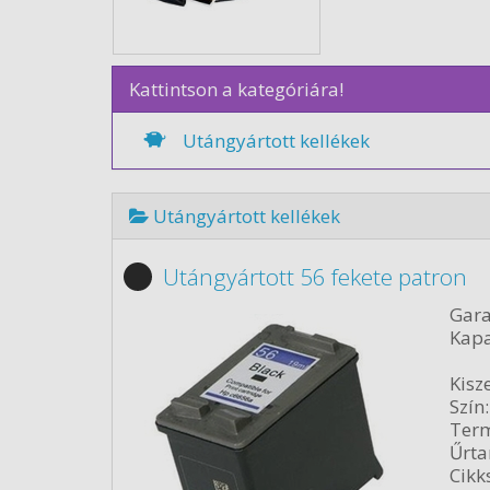
Kattintson a kategóriára!
Utángyártott kellékek
Utángyártott kellékek
Utángyártott 56 fekete patron
Gara
Kapa
Kisze
Szín:
Term
Űrta
Cikk