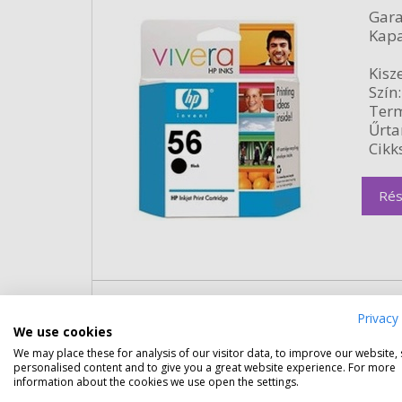
Gara
Kapa
Kisze
Szín:
Term
Űrta
Cikk
Rés
HP 56 fekete patron, dupla cso
Privacy 
We use cookies
Gara
We may place these for analysis of our visitor data, to improve our website,
Kapa
personalised content and to give you a great website experience. For more
information about the cookies we use open the settings.
Kisze