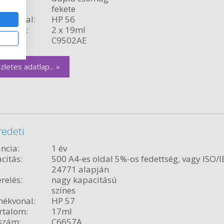
fekete
ékvonal:
HP 56
rtalom:
2 x 19ml
szám:
C9502AE
zletes adatlap... »
redeti
ncia:
1 év
citás:
500 A4-es oldal 5%-os fedettség, vagy ISO/I
24771 alapján
relés:
nagy kapacitású
színes
ékvonal:
HP 57
rtalom:
17ml
szám:
C6657A