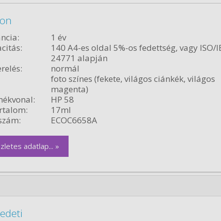
ron
ncia:
1 év
citás:
140 A4-es oldal 5%-os fedettség, vagy ISO/I
24771 alapján
relés:
normál
foto színes (fekete, világos ciánkék, világos
magenta)
ékvonal:
HP 58
rtalom:
17ml
szám:
ECOC6658A
zletes adatlap... »
edeti