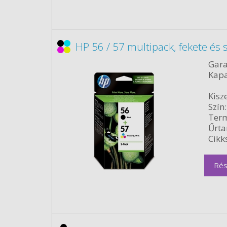
HP 56 / 57 multipack, fekete és
Gara
Kapa
Kisze
Szín:
Term
Űrta
Cikk
Rés