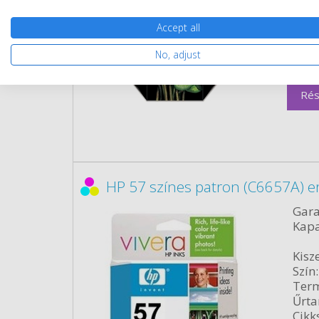
Szín:
Term
Accept all
Űrta
No, adjust
Cikk
Rés
HP 57 színes patron (C6657A) e
Gara
Kapa
Kisze
Szín:
Term
Űrta
Cikk