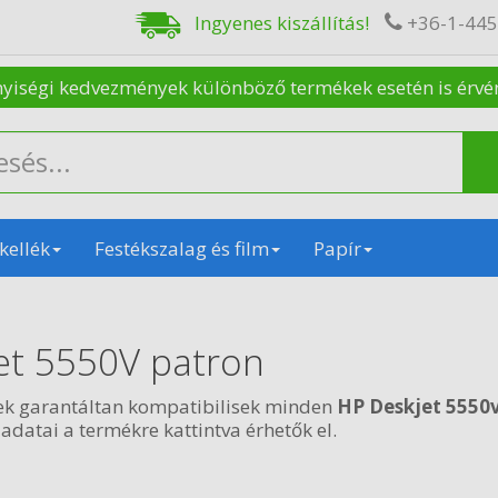
Ingyenes kiszállítás!
+36-1-44
nyiségi kedvezmények különböző termékek esetén is érvénye
kellék
Festékszalag és film
Papír
et 5550V patron
ek garantáltan kompatibilisek minden
HP Deskjet 5550
 adatai a termékre kattintva érhetők el.