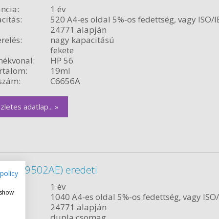
ncia:
1 év
citás:
520 A4-es oldal 5%-os fedettség, vagy ISO/I
24771 alapján
relés:
nagy kapacitású
fekete
ékvonal:
HP 56
rtalom:
19ml
szám:
C6656A
zletes adatlap... »
mag (C9502AE) eredeti
policy
ncia:
1 év
 show
citás:
1040 A4-es oldal 5%-os fedettség, vagy ISO
24771 alapján
relés:
dupla csomag