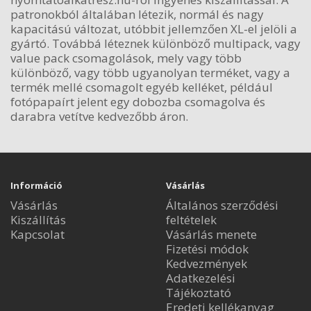
patronokból általában létezik, normál és nagy
kapacitású változat, utóbbit jellemzően XL-el jelöli a
gyártó. Továbbá léteznek különböző multipack, vagy
value pack csomagolások, mely vagy több
különböző, vagy több ugyanolyan terméket, vagy a
termék mellé csomagolt egyéb kelléket, például
fotópapaírt jelent egy dobozba csomagolva és
darabra vetítve kedvezőbb áron.
Információ
Vásárlás
Vásárlás
Általános szerződési
Kiszállítás
feltételek
Kapcsolat
Vásárlás menete
Fizetési módok
Kedvezmények
Adatkezelési
Tájékoztató
Eredeti kellékanyag