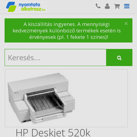
×
A kiszállítás ingyenes. A mennyiségi
kedvezmények különböző termékek esetén is
érvényesek (pl. 1 fekete 1 színes)!
HP Deskjet 520k