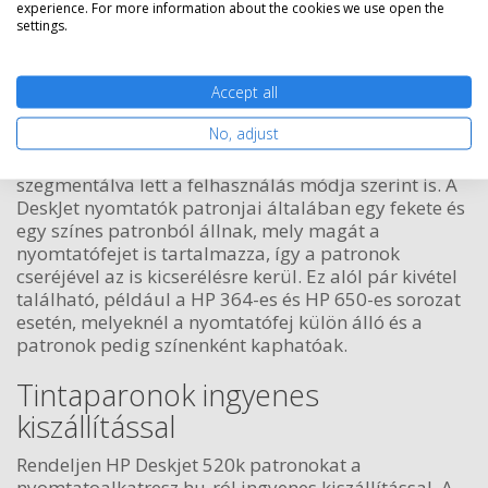
A nyomtatóhoz a következő kellékanyagok tartoznak:
experience. For more information about the cookies we use open the
utángyártott 26 fekete patron.
settings.
HP DeskJet sorozat
Accept all
A DeskJet a HP egyszerűbb tintasugaras
No, adjust
nyomtatóinak a márkaneve. Az DeskJet névvel 1988
óta jelöli a tintás gépeket, azóta természetesen
szegmentálva lett a felhasználás módja szerint is. A
DeskJet nyomtatók patronjai általában egy fekete és
egy színes patronból állnak, mely magát a
nyomtatófejet is tartalmazza, így a patronok
cseréjével az is kicserélésre kerül. Ez alól pár kivétel
található, például a HP 364-es és HP 650-es sorozat
esetén, melyeknél a nyomtatófej külön álló és a
patronok pedig színenként kaphatóak.
Tintaparonok ingyenes
kiszállítással
Rendeljen HP Deskjet 520k patronokat a
nyomtatoalkatresz.hu-ról ingyenes kiszállítással. A