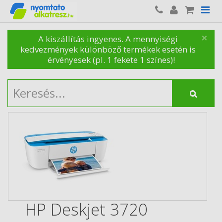
×
A kiszállítás ingyenes. A mennyiségi
kedvezmények különböző termékek esetén is
érvényesek (pl. 1 fekete 1 színes)!
HP Deskjet 3720