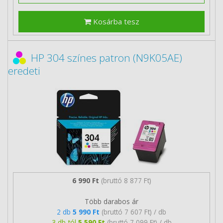
Kosárba tesz
HP 304 színes patron (N9K05AE)
eredeti
6 990 Ft
(bruttó 8 877 Ft)
Több darabos ár
2 db
5 990 Ft
(bruttó 7 607 Ft) / db
3 db-tól
5 590 Ft
(bruttó 7 099 Ft) / db