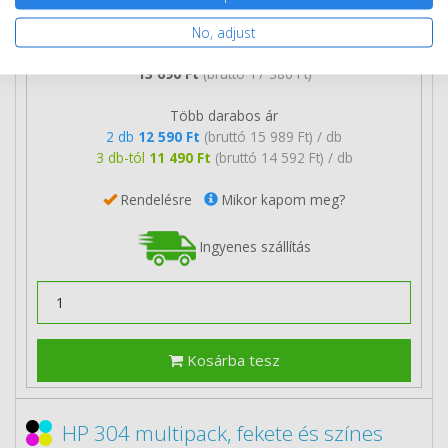
No, adjust
13 690 Ft
(bruttó 17 386 Ft)
Több darabos ár
2 db
12 590 Ft
(bruttó 15 989 Ft) / db
3 db-tól
11 490 Ft
(bruttó 14 592 Ft) / db
Rendelésre
Mikor kapom meg?
Ingyenes szállítás
Kosárba tesz
HP 304 multipack, fekete és színes