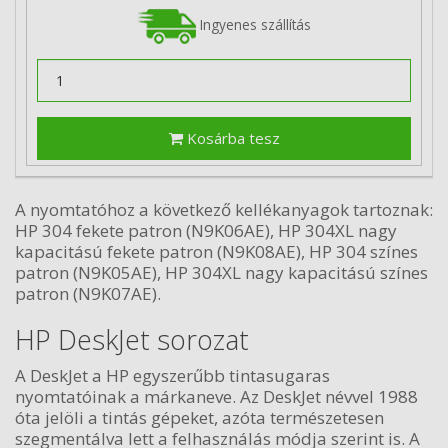
Ingyenes szállítás
Kosárba tesz
A nyomtatóhoz a következő kellékanyagok tartoznak:
HP 304 fekete patron (N9K06AE), HP 304XL nagy
kapacitású fekete patron (N9K08AE), HP 304 színes
patron (N9K05AE), HP 304XL nagy kapacitású színes
patron (N9K07AE).
HP DeskJet sorozat
A DeskJet a HP egyszerűbb tintasugaras
nyomtatóinak a márkaneve. Az DeskJet névvel 1988
óta jelöli a tintás gépeket, azóta természetesen
szegmentálva lett a felhasználás módja szerint is. A