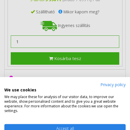
Szállítható
Mikor kapom meg?
Ingyenes szállítás
Kosárba tesz
HP 304XL nagy kapacitású színes
Privacy policy
patron (N9K07AE) eredeti
We use cookies
We may place these for analysis of our visitor data, to improve our
website, show personalised content and to give you a great website
experience. For more information about the cookies we use open the
settings.
Accept all