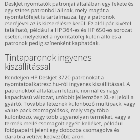
DeskJet nyomtatók patronjai általában egy fekete és
egy színes patronból állnak, mely magát a
nyomtatófejet is tartalmazza, így a patronok
cseréjével az is kicserélésre kerül. Ez alól pár kivétel
található, például a HP 364-es és HP 650-es sorozat
esetén, melyeknél a nyomtatófej külön álló és a
patronok pedig színenként kaphatóak.
Tintaparonok ingyenes
kiszállítással
Rendeljen HP Deskjet 3720 patronokat a
nyomtatoalkatresz.hu-ról ingyenes kiszállítással. A
patronokból általában létezik, normál és nagy
kapacitású változat, utóbbit jellemzően XL-el jelöli a
gyártó. Továbbá léteznek különböző multipack, vagy
value pack csomagolások, mely vagy több
különböző, vagy több ugyanolyan terméket, vagy a
termék mellé csomagolt egyéb kelléket, például
fotópapaírt jelent egy dobozba csomagolva és
darabra vetítve kedvezőbb áron.