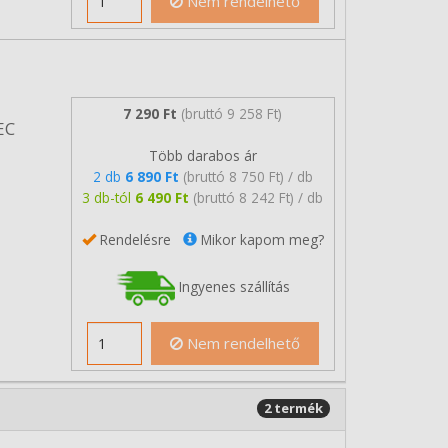
Nem rendelhető
7 290 Ft
(bruttó 9 258 Ft)
EC
Több darabos ár
2 db
6 890 Ft
(bruttó 8 750 Ft) / db
3 db-tól
6 490 Ft
(bruttó 8 242 Ft) / db
Rendelésre
Mikor kapom meg?
Ingyenes szállítás
Nem rendelhető
2 termék