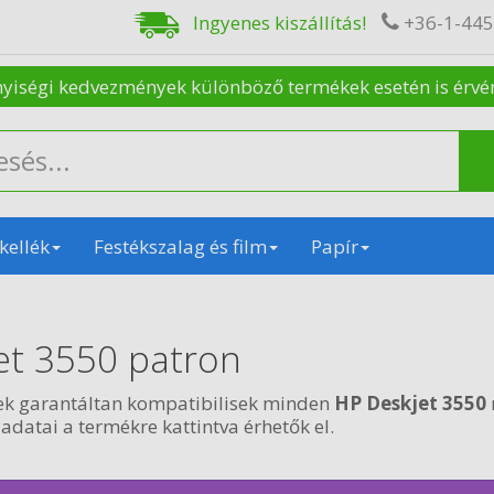
Ingyenes kiszállítás!
+36-1-44
nyiségi kedvezmények különböző termékek esetén is érvénye
kellék
Festékszalag és film
Papír
et 3550 patron
ek garantáltan kompatibilisek minden
HP Deskjet 3550
 adatai a termékre kattintva érhetők el.