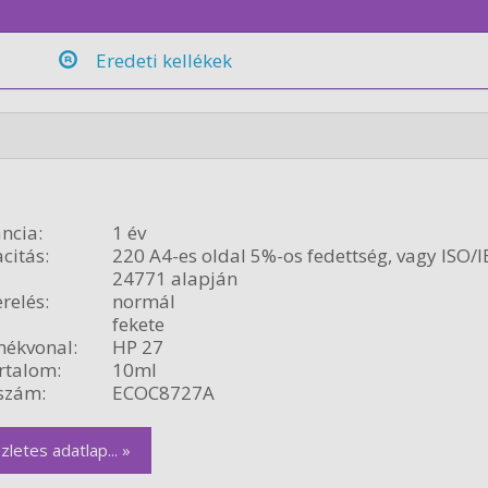
Eredeti kellékek
ncia:
1 év
citás:
220 A4-es oldal 5%-os fedettség, vagy ISO/I
24771 alapján
relés:
normál
fekete
ékvonal:
HP 27
rtalom:
10ml
szám:
ECOC8727A
zletes adatlap... »