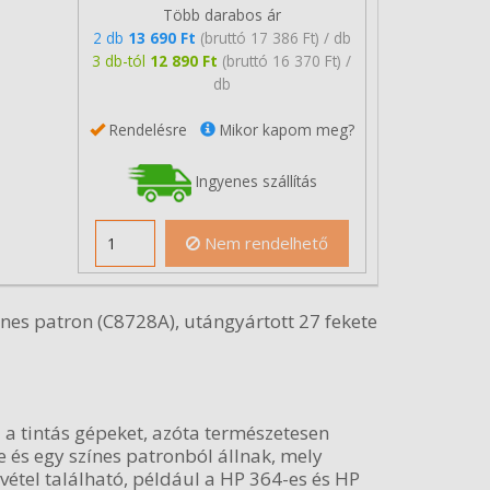
Több darabos ár
2 db
13 690 Ft
(bruttó 17 386 Ft) / db
3 db-tól
12 890 Ft
(bruttó 16 370 Ft) /
db
Rendelésre
Mikor kapom meg?
Ingyenes szállítás
Nem rendelhető
nes patron (C8728A), utángyártott 27 fekete
 a tintás gépeket, azóta természetesen
e és egy színes patronból állnak, mely
ivétel található, például a HP 364-es és HP