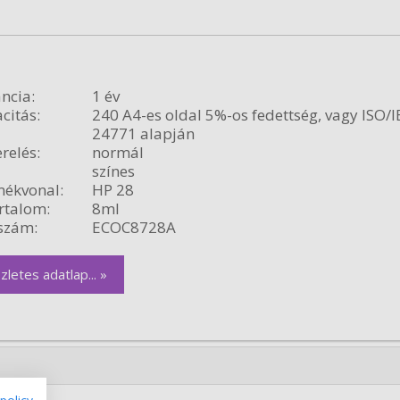
ncia:
1 év
citás:
240 A4-es oldal 5%-os fedettség, vagy ISO/I
24771 alapján
relés:
normál
színes
ékvonal:
HP 28
rtalom:
8ml
szám:
ECOC8728A
zletes adatlap... »