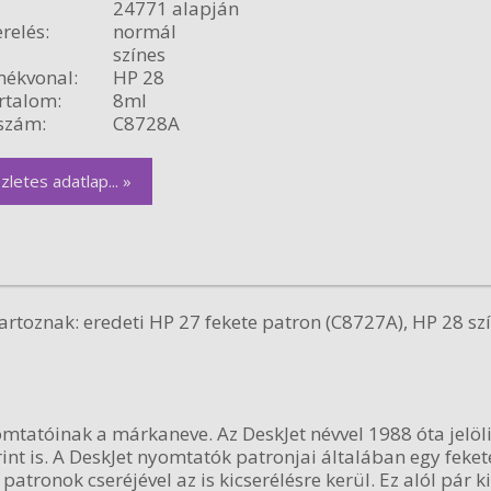
24771 alapján
relés:
normál
színes
ékvonal:
HP 28
rtalom:
8ml
szám:
C8728A
zletes adatlap... »
rtoznak: eredeti HP 27 fekete patron (C8727A), HP 28 szí
mtatóinak a márkaneve. Az DeskJet névvel 1988 óta jelöli
int is. A DeskJet nyomtatók patronjai általában egy feket
patronok cseréjével az is kicserélésre kerül. Ez alól pár k