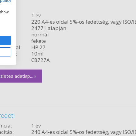
policy
edeti
 show
ncia:
1 év
citás:
220 A4-es oldal 5%-os fedettség, vagy ISO/I
24771 alapján
relés:
normál
fekete
ékvonal:
HP 27
rtalom:
10ml
szám:
C8727A
zletes adatlap... »
redeti
ncia:
1 év
citás:
240 A4-es oldal 5%-os fedettség, vagy ISO/I