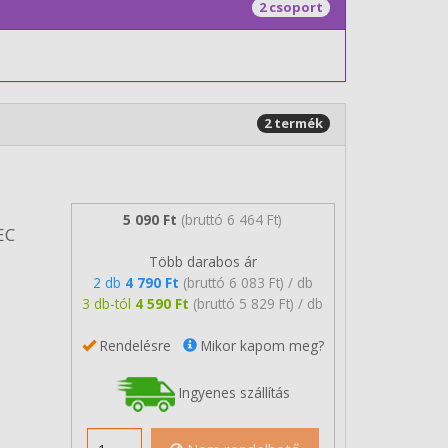
2 csoport
2 termék
5 090 Ft
(bruttó 6 464 Ft)
EC
Több darabos ár
2 db
4 790 Ft
(bruttó 6 083 Ft) / db
3 db-tól
4 590 Ft
(bruttó 5 829 Ft) / db
Rendelésre
Mikor kapom meg?
Ingyenes szállítás