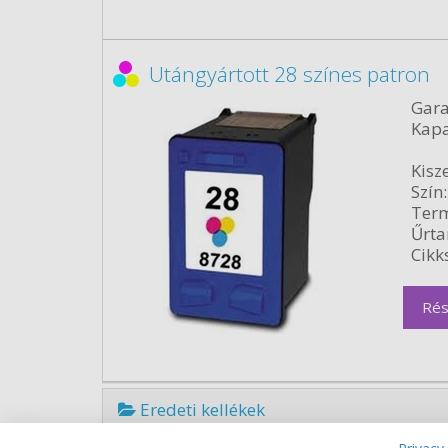
Utángyártott 28 színes patron
Gara
Kapa
Kisze
Szín:
Term
Űrta
Cikk
Rés
Eredeti kellékek