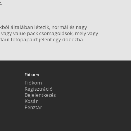
.
kból általában létezik, normál és nagy
k, vagy value pack csomagolások, mely vagy
dául fotópapaírt jelent egy dobozba
Fiókom
Fiókom
Regisztráció
Bejelentkezés
Kosár
Pénztár