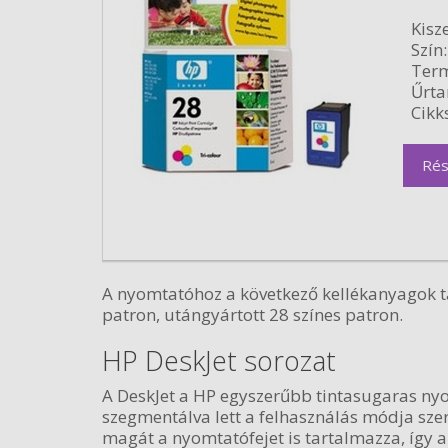
Kisze
Szín:
Term
Űrta
Cikk
Rés
A nyomtatóhoz a következő kellékanyagok ta
patron, utángyártott 28 színes patron.
HP DeskJet sorozat
A DeskJet a HP egyszerűbb tintasugaras nyo
szegmentálva lett a felhasználás módja szer
magát a nyomtatófejet is tartalmazza, így a 