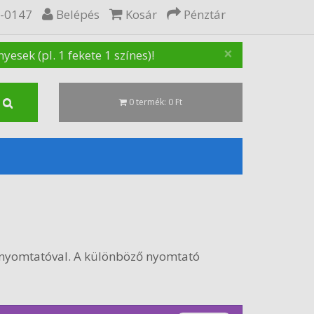
5-0147
Belépés
Kosár
Pénztár
×
sek (pl. 1 fekete 1 színes)!
0 termék: 0 Ft
nyomtatóval. A különböző nyomtató