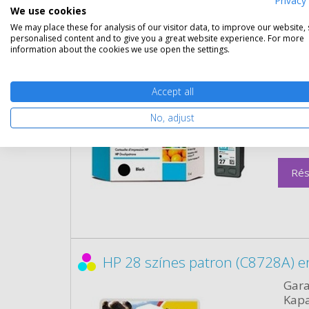
Privacy 
HP 27 fekete patron (C8727A) er
We use cookies
We may place these for analysis of our visitor data, to improve our website,
Gara
personalised content and to give you a great website experience. For more
Kapa
information about the cookies we use open the settings.
Kisze
Accept all
Szín:
Term
No, adjust
Űrta
Cikk
Rés
HP 28 színes patron (C8728A) e
Gara
Kapa