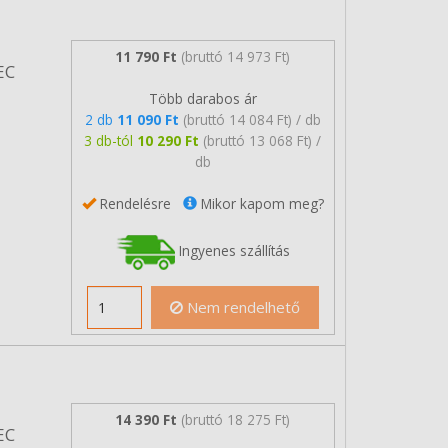
11 790 Ft
(bruttó 14 973 Ft)
EC
Több darabos ár
2 db
11 090 Ft
(bruttó 14 084 Ft) / db
3 db-tól
10 290 Ft
(bruttó 13 068 Ft) /
db
Rendelésre
Mikor kapom meg?
Ingyenes szállítás
Nem rendelhető
14 390 Ft
(bruttó 18 275 Ft)
EC