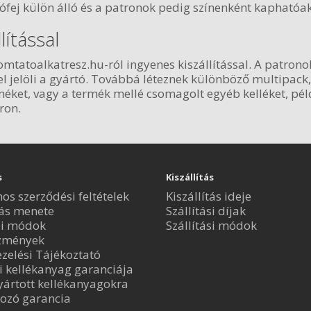
ófej külön álló és a patronok pedig színenként kaphatóak
lítással
tatoalkatresz.hu-ról ingyenes kiszállítással. A patrono
-el jelöli a gyártó. Továbbá léteznek különböző multipac
ket, vagy a termék mellé csomagolt egyéb kelléket, pél
ron.
s
Kiszállítás
nos szerződési feltételek
Kiszállítás ideje
ás menete
Szállítási díjak
si módok
Szállítási módok
zmények
zelési Tájékoztató
i kellékanyag garanciája
ártott kellékanyagokra
ozó garancia