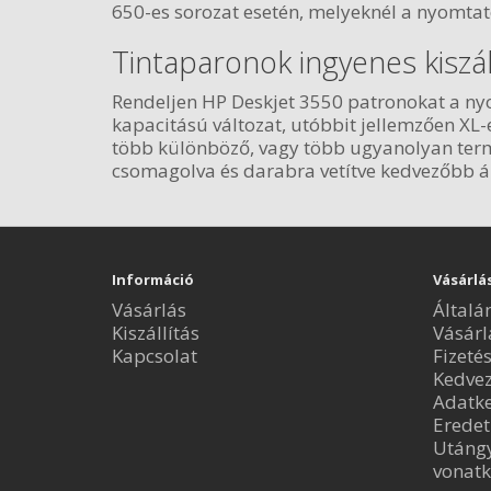
650-es sorozat esetén, melyeknél a nyomtat
Tintaparonok ingyenes kiszál
Rendeljen HP Deskjet 3550 patronokat a nyom
kapacitású változat, utóbbit jellemzően XL
több különböző, vagy több ugyanolyan termé
csomagolva és darabra vetítve kedvezőbb á
Információ
Vásárlá
Vásárlás
Általá
Kiszállítás
Vásárl
Kapcsolat
Fizeté
Kedve
Adatke
Eredet
Utángy
vonatk