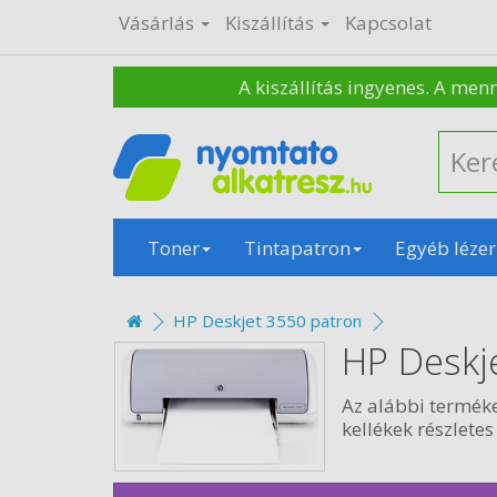
Vásárlás
Kiszállítás
Kapcsolat
A kiszállítás ingyenes. A men
Toner
Tintapatron
Egyéb lézer
HP Deskjet 3550 patron
HP Deskj
Az alábbi termék
kellékek részletes