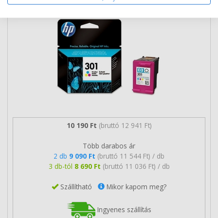
10 190 Ft
(bruttó 12 941 Ft)
Több darabos ár
2 db
9 090 Ft
(bruttó 11 544 Ft) / db
3 db-tól
8 690 Ft
(bruttó 11 036 Ft) / db
Szállítható
Mikor kapom meg?
Ingyenes szállítás