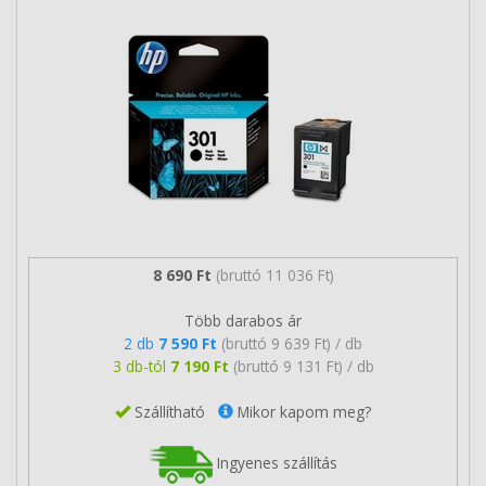
8 690 Ft
(bruttó 11 036 Ft)
Több darabos ár
2 db
7 590 Ft
(bruttó 9 639 Ft) / db
3 db-tól
7 190 Ft
(bruttó 9 131 Ft) / db
Szállítható
Mikor kapom meg?
Ingyenes szállítás