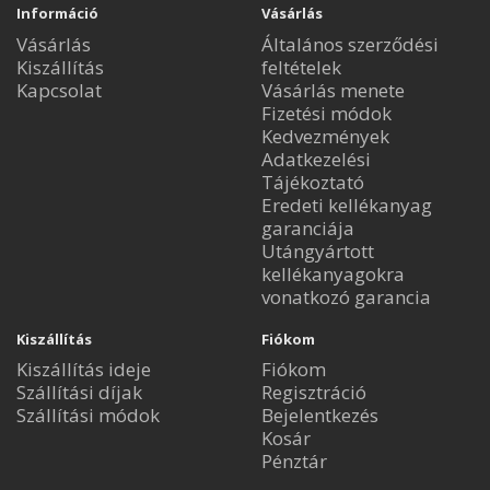
Információ
Vásárlás
Vásárlás
Általános szerződési
Kiszállítás
feltételek
Kapcsolat
Vásárlás menete
Fizetési módok
Kedvezmények
Adatkezelési
Tájékoztató
Eredeti kellékanyag
garanciája
Utángyártott
kellékanyagokra
vonatkozó garancia
Kiszállítás
Fiókom
Kiszállítás ideje
Fiókom
Szállítási díjak
Regisztráció
Szállítási módok
Bejelentkezés
Kosár
Pénztár