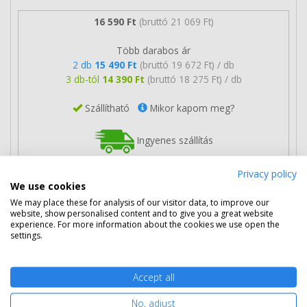
16 590 Ft
(bruttó 21 069 Ft)
Több darabos ár
2 db
15 490 Ft
(bruttó 19 672 Ft) / db
3 db-tól
14 390 Ft
(bruttó 18 275 Ft) / db
Szállítható
Mikor kapom meg?
Ingyenes szállítás
Privacy policy
We use cookies
We may place these for analysis of our visitor data, to improve our
website, show personalised content and to give you a great website
Kosárba tesz
experience. For more information about the cookies we use open the
settings.
HP 301 színes patron (CH562EE)
Accept all
eredeti
No, adjust