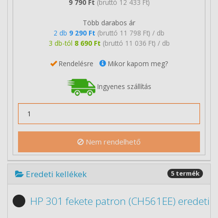
9 790 Ft
(bruttó 12 433 Ft)
Több darabos ár
2 db
9 290 Ft
(bruttó 11 798 Ft) / db
3 db-tól
8 690 Ft
(bruttó 11 036 Ft) / db
Rendelésre
Mikor kapom meg?
Ingyenes szállítás
Nem rendelhető
Eredeti kellékek
5 termék
HP 301 fekete patron (CH561EE) eredeti