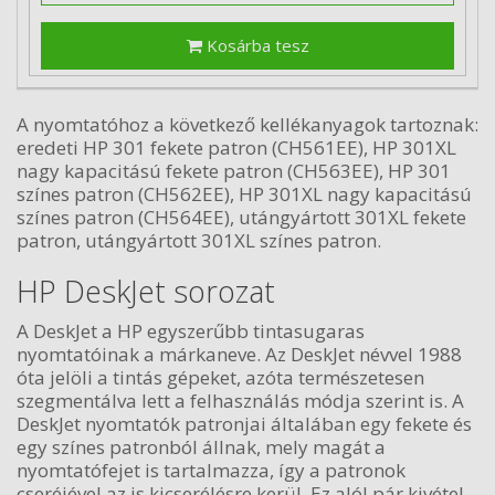
Kosárba tesz
A nyomtatóhoz a következő kellékanyagok tartoznak:
eredeti HP 301 fekete patron (CH561EE), HP 301XL
nagy kapacitású fekete patron (CH563EE), HP 301
színes patron (CH562EE), HP 301XL nagy kapacitású
színes patron (CH564EE), utángyártott 301XL fekete
patron, utángyártott 301XL színes patron.
HP DeskJet sorozat
A DeskJet a HP egyszerűbb tintasugaras
nyomtatóinak a márkaneve. Az DeskJet névvel 1988
óta jelöli a tintás gépeket, azóta természetesen
szegmentálva lett a felhasználás módja szerint is. A
DeskJet nyomtatók patronjai általában egy fekete és
egy színes patronból állnak, mely magát a
nyomtatófejet is tartalmazza, így a patronok
cseréjével az is kicserélésre kerül. Ez alól pár kivétel