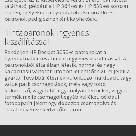
található, például a HP 364-es és HP 650-es sorozat
esetén, melyeknél a nyomtatófej külön álló és a
patronok pedig színenként kaphatóak.
Tintaparonok ingyenes
kiszállítással
Rendeljen HP Deskjet 3050ve patronokat a
nyomtatoalkatresz.hu-ról ingyenes kiszállítással. A
patronokból általában létezik, normál és nagy
kapacitású változat, utóbbit jellemzően XL-el jelöli a
gyártó. Továbbá léteznek különböző multipack, vagy
value pack csomagolások, mely vagy több
különböző, vagy több ugyanolyan terméket, vagy a
termék mellé csomagolt egyéb kelléket, például
fotópapaírt jelent egy dobozba csomagolva és
darabra vetítve kedvezőbb áron.