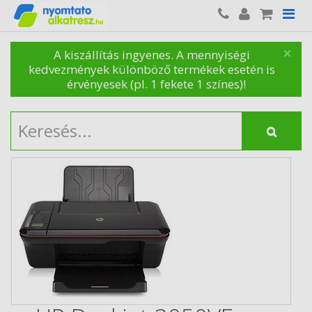
×
A kiszállítás ingyenes. A mennyiségi
kedvezmények különböző termékek esetén is
érvényesek (pl. 1 fekete 1 színes)!