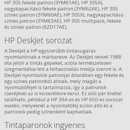
HP 305 fekete patron (3YM61AE), HP 305XL
nagykapacitású fekete patron (3YM62AE), HP 305
színes patron (3YM60AE), HP 305XL nagykapacitású
színes patron (3YM63AE), HP 305 multipack, fekete
és színes patron (6ZD17AE).
HP DeskJet sorozat
A DeskJet a HP egyszerűbb tintasugaras
nyomtatóinak a márkaneve. Az DeskJet névvel 1988
óta jelöli a tintás gépeket, azóta természetesen
szegmentálva lett a felhasználás módja szerint is. A
DeskJet nyomtatók patronjai általában egy fekete és
egy színes patronból állnak, mely magát a
nyomtatófejet is tartalmazza, így a patronok
cseréjével az is kicserélésre kerül. Ez alól pár kivétel
található, például a HP 364-es és HP 650-es sorozat
esetén, melyeknél a nyomtatófej külön álló és a
patronok pedig színenként kaphatóak.
Tintaparonok ingyenes