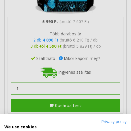
5 990 Ft
(bruttó 7 607 Ft)
Több darabos ár
2 db
4 890 Ft
(bruttó 6 210 Ft) / db
3 db-tól
4 590 Ft
(bruttó 5 829 Ft) / db
Szállítható
Mikor kapom meg?
Ingyenes szállítás
Kosárba tesz
Privacy policy
HP 305XL nagykapacitású színes
We use cookies