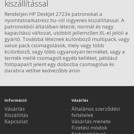
kiszállítással
Rendeljen HP DeskJet 2723e patronokat a
nyomtatoalkatresz.hu-ról ingyenes kiszállítással. A
patronokból általában létezik, normál és nagy
kapacitású változat, utóbbit jellemzően XL-el jelöli a
gyártó. Továbbá léteznek különböző multipack, vagy
value pack csomagolások, mely vagy több
különböző, vagy több ugyanolyan terméket, vagy a
termék mellé csomagolt egyéb kelléket, például
fotópapaírt jelent egy dobozba csomagolva és
darabra vetítve kedvezőbb áron.
Információ
Vásárlás
Vásárlás
Általános szerződési
Kiszállítás
feltételek
Kapcsolat
Vásárlás menete
Fizetési módok
Kedvezmények