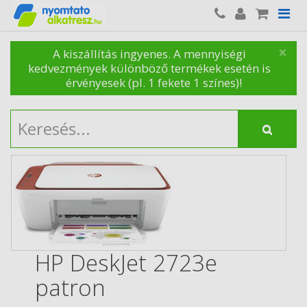
×
A kiszállítás ingyenes. A mennyiségi
kedvezmények különböző termékek esetén is
érvényesek (pl. 1 fekete 1 színes)!
HP DeskJet 2723e
patron