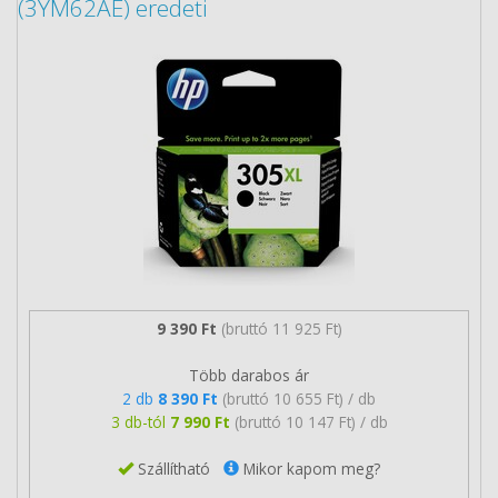
(3YM62AE) eredeti
9 390 Ft
(bruttó 11 925 Ft)
Több darabos ár
2 db
8 390 Ft
(bruttó 10 655 Ft) / db
3 db-tól
7 990 Ft
(bruttó 10 147 Ft) / db
Szállítható
Mikor kapom meg?