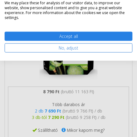
patron (3YM63AE) eredeti
We may place these for analysis of our visitor data, to improve our
website, show personalised content and to give you a great website
experience. For more information about the cookies we use open the
settings.
Accept all
No, adjust
8 790 Ft
(bruttó 11 163 Ft)
Több darabos ár
2 db
7 690 Ft
(bruttó 9 766 Ft) / db
3 db-tól
7 290 Ft
(bruttó 9 258 Ft) / db
Szállítható
Mikor kapom meg?