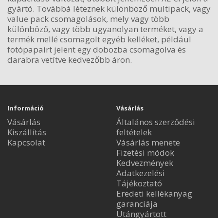
gyártó. Továbbá léteznek különböző multipack, vagy
value pack csomagolások, mely vagy több
különböző, vagy több ugyanolyan terméket, vagy a
termék mellé csomagolt egyéb kelléket, például
fotópapaírt jelent egy dobozba csomagolva és
darabra vetítve kedvezőbb áron.
Információ
Vásárlás
Vásárlás
Általános szerződési
Kiszállítás
feltételek
Kapcsolat
Vásárlás menete
Fizetési módok
Kedvezmények
Adatkezelési
Tájékoztató
Eredeti kellékanyag
garanciája
Utángyártott