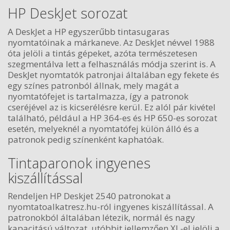
HP DeskJet sorozat
A DeskJet a HP egyszerűbb tintasugaras
nyomtatóinak a márkaneve. Az DeskJet névvel 1988
óta jelöli a tintás gépeket, azóta természetesen
szegmentálva lett a felhasználás módja szerint is. A
DeskJet nyomtatók patronjai általában egy fekete és
egy színes patronból állnak, mely magát a
nyomtatófejet is tartalmazza, így a patronok
cseréjével az is kicserélésre kerül. Ez alól pár kivétel
található, például a HP 364-es és HP 650-es sorozat
esetén, melyeknél a nyomtatófej külön álló és a
patronok pedig színenként kaphatóak.
Tintaparonok ingyenes
kiszállítással
Rendeljen HP Deskjet 2540 patronokat a
nyomtatoalkatresz.hu-ról ingyenes kiszállítással. A
patronokból általában létezik, normál és nagy
kapacitású változat, utóbbit jellemzően XL-el jelöli a