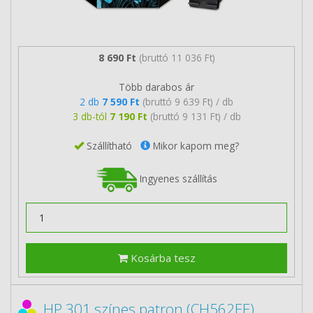
8 690 Ft
(bruttó 11 036 Ft)
Több darabos ár
2 db
7 590 Ft
(bruttó 9 639 Ft) / db
3 db-tól
7 190 Ft
(bruttó 9 131 Ft) / db
Szállítható
Mikor kapom meg?
Ingyenes szállítás
Kosárba tesz
HP 301 színes patron (CH562EE)