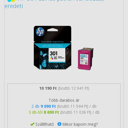
eredeti
10 190 Ft
(bruttó 12 941 Ft)
Több darabos ár
2 db
9 090 Ft
(bruttó 11 544 Ft) / db
3 db-tól
8 690 Ft
(bruttó 11 036 Ft) / db
Szállítható
Mikor kapom meg?