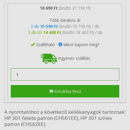
16 690 Ft
(bruttó 21 196 Ft)
Több darabos ár
2 db
15 590 Ft
(bruttó 19 799 Ft) / db
3 db-tól
14 490 Ft
(bruttó 18 402 Ft) / db
Szállítható
Mikor kapom meg?
Ingyenes szállítás
Kosárba tesz
A nyomtatóhoz a következő kellékanyagok tartoznak:
HP 301 fekete patron (CH561EE), HP 301 színes
patron (CH562EE).