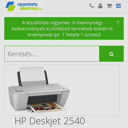
×
A kiszállítás ingyenes. A mennyiségi
kedvezmények különböző termékek esetén is
érvényesek (pl. 1 fekete 1 színes)!
HP Deskjet 2540