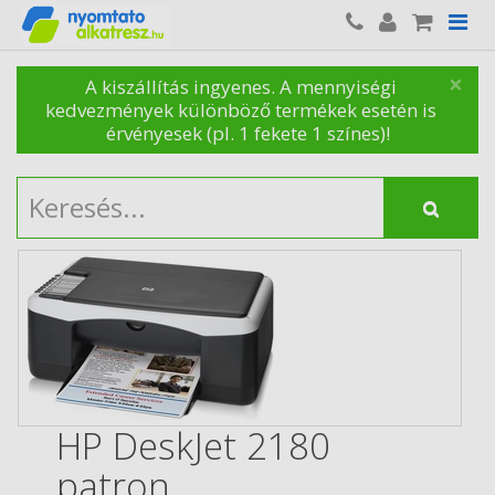
×
A kiszállítás ingyenes. A mennyiségi
kedvezmények különböző termékek esetén is
érvényesek (pl. 1 fekete 1 színes)!
HP DeskJet 2180
patron