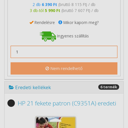
2 db
6 390 Ft
(bruttó 8 115 Ft) / db
3 db-tól
5 990 Ft
(bruttó 7 607 Ft) / db
Rendelésre
Mikor kapom meg?
Ingyenes szállítás
Nem rendelhető
Eredeti kellékek
6 termék
HP 21 fekete patron (C9351A) eredeti