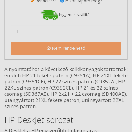
Rendelésre
Mikor kapom meg?
Ingyenes szállítás
Nem rendelhető
A nyomtatóhoz a következő kellékanyagok tartoznak:
eredeti HP 21 fekete patron (C9351A), HP 21XL fekete
patron (C9351CE), HP 22 színes patron (C9352A), HP
22XL színes patron (C9352CE), HP 21 és 22 színes
csomag (SD367AE), HP 2x21 + 22 csomag (SD400AE),
utángyártott 21XL fekete patron, utángyártott 22XL
színes patron.
HP DeskJet sorozat
A DeskJet a HP egyszerűbb tintasugaras