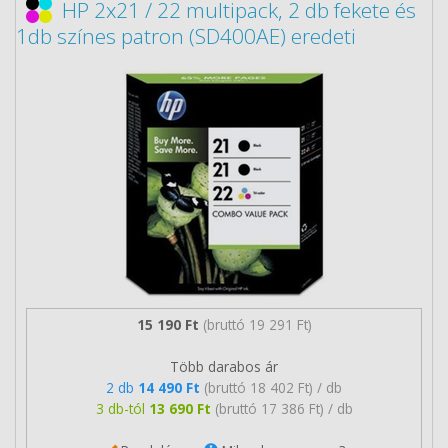
HP 2x21 / 22 multipack, 2 db fekete és
1db színes patron (SD400AE) eredeti
15 190 Ft
(bruttó 19 291 Ft)
Több darabos ár
2 db
14 490 Ft
(bruttó 18 402 Ft) / db
3 db-tól
13 690 Ft
(bruttó 17 386 Ft) / db