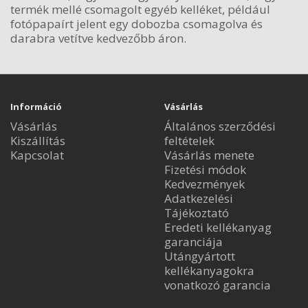
termék mellé csomagolt egyéb kelléket, például
fotópapaírt jelent egy dobozba csomagolva és
darabra vetítve kedvezőbb áron.
Információ
Vásárlás
Vásárlás
Általános szerződési
Kiszállítás
feltételek
Kapcsolat
Vásárlás menete
Fizetési módok
Kedvezmények
Adatkezelési
Tájékoztató
Eredeti kellékanyag
garanciája
Utángyártott
kellékanyagokra
vonatkozó garancia