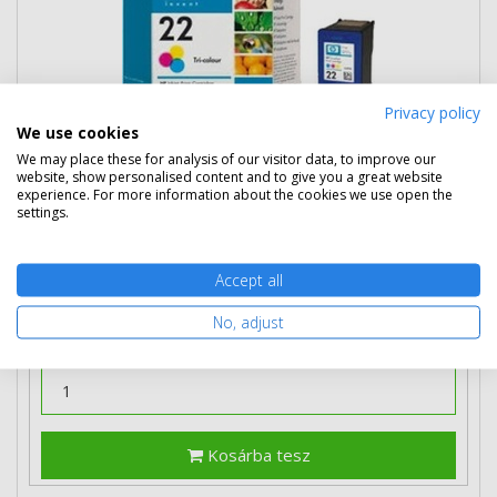
Privacy policy
We use cookies
14 090 Ft
(bruttó 17 894 Ft)
We may place these for analysis of our visitor data, to improve our
website, show personalised content and to give you a great website
Több darabos ár
experience. For more information about the cookies we use open the
2 db
12 990 Ft
(bruttó 16 497 Ft) / db
settings.
3 db-tól
11 890 Ft
(bruttó 15 100 Ft) / db
Rendelésre
Mikor kapom meg?
Accept all
No, adjust
Ingyenes szállítás
Kosárba tesz