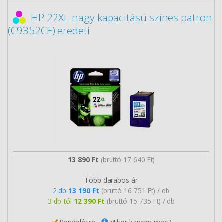
HP 22XL nagy kapacitású színes patron
(C9352CE) eredeti
13 890 Ft
(bruttó 17 640 Ft)
Több darabos ár
2 db
13 190 Ft
(bruttó 16 751 Ft) / db
3 db-tól
12 390 Ft
(bruttó 15 735 Ft) / db
Rendelésre
Mikor kapom meg?