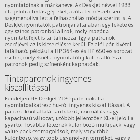
nyomtatóinak a márkaneve. Az DeskJet névvel 1988
óta jelöli a tintás gépeket, azóta természetesen
szegmentálva lett a felhasználás módja szerint is. A
DeskJet nyomtatók patronjai általában egy fekete és
egy színes patronból állnak, mely magát a
nyomtatófejet is tartalmazza, így a patronok
cseréjével az is kicserélésre kerül. Ez alól pár kivétel
található, például a HP 364-es és HP 650-es sorozat
esetén, melyeknél a nyomtatófej külön álló és a
patronok pedig színenként kaphatóak.
Tintaparonok ingyenes
kiszállítással
Rendeljen HP Deskjet 2180 patronokat a
nyomtatoalkatresz.hu-ról ingyenes kiszállítással. A
patronokból általában létezik, normál és nagy
kapacitású változat, utóbbit jellemzően XL-el jelöli a
gyártó. Továbbá léteznek különböző multipack, vagy
value pack csomagolások, mely vagy több
különböző, vagy több ugyanolyan terméket, vagy a