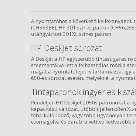
A nyomtatóhoz a következő kellékanyagok t
(CH563EE), HP 301 színes patron (CH562EE),
utángyártott 301XL színes patron.
HP DeskJet sorozat
A DeskJet a HP egyszerűbb tintasugaras nyo
szegmentálva lett a felhasználás módja szer
magát a nyomtatófejet is tartalmazza, így a 
650-es sorozat esetén, melyeknél a nyomtat
Tintaparonok ingyenes kiszál
Rendeljen HP Deskjet 2050s patronokat a nyo
kapacitású változat, utóbbit jellemzően XL
több különböző, vagy több ugyanolyan termé
csomagolva és darabra vetítve kedvezőbb á