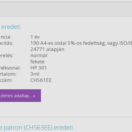
 eredeti
ncia:
1 év
citás:
190 A4-es oldal 5%-os fedettség, vagy ISO/I
24771 alapján
relés:
normál
fekete
ékvonal:
HP 301
rtalom:
3ml
szám:
CH561EE
zletes adatlap... »
e patron (CH563EE) eredeti