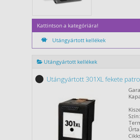
Kattintson a kategóriára!
Utángyártott kellékek
Utángyártott kellékek
Utángyártott 301XL fekete patr
Gara
Kapa
Kisze
Szín:
Term
Űrta
Cikk