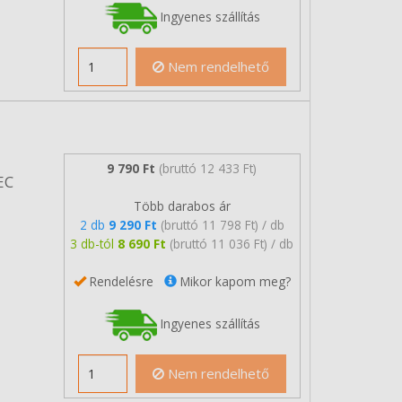
Ingyenes szállítás
Nem rendelhető
9 790 Ft
(bruttó 12 433 Ft)
EC
Több darabos ár
2 db
9 290 Ft
(bruttó 11 798 Ft) / db
3 db-tól
8 690 Ft
(bruttó 11 036 Ft) / db
Rendelésre
Mikor kapom meg?
Ingyenes szállítás
Nem rendelhető