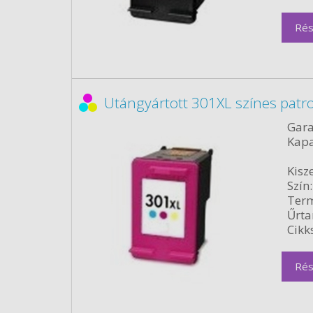
Rés
Utángyártott 301XL színes patr
Gara
Kapa
Kisze
Szín:
Term
Űrta
Cikk
Rés