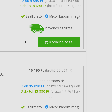
2 db
9 090 Ft
(bruttó 11 544 Ft) / db
3 db-tól
8 690 Ft
(bruttó 11 036 Ft) / db
Szállítható
Mikor kapom meg?
Ingyenes szállítás
Kosárba tesz
16 190 Ft
(bruttó 20 561 Ft)
EC
Több darabos ár
2 db
15 090 Ft
(bruttó 19 164 Ft) / db
3 db-tól
13 990 Ft
(bruttó 17 767 Ft) /
db
Szállítható
Mikor kapom meg?