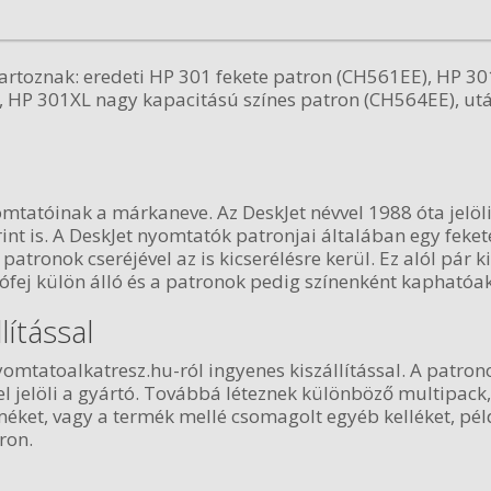
artoznak: eredeti HP 301 fekete patron (CH561EE), HP 30
 HP 301XL nagy kapacitású színes patron (CH564EE), utá
mtatóinak a márkaneve. Az DeskJet névvel 1988 óta jelöli
int is. A DeskJet nyomtatók patronjai általában egy feket
patronok cseréjével az is kicserélésre kerül. Ez alól pár k
ófej külön álló és a patronok pedig színenként kaphatóak
lítással
mtatoalkatresz.hu-ról ingyenes kiszállítással. A patron
-el jelöli a gyártó. Továbbá léteznek különböző multipac
ket, vagy a termék mellé csomagolt egyéb kelléket, pél
ron.