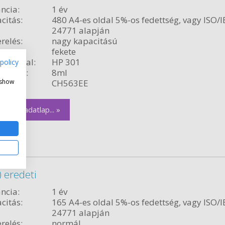
ncia:
1 év
citás:
480 A4-es oldal 5%-os fedettség, vagy ISO/I
24771 alapján
relés:
nagy kapacitású
fekete
ékvonal:
HP 301
policy
rtalom:
8ml
szám:
CH563EE
 show
zletes adatlap... »
 eredeti
ncia:
1 év
citás:
165 A4-es oldal 5%-os fedettség, vagy ISO/I
24771 alapján
relés:
normál