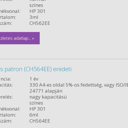
színes
ékvonal:
HP 301
rtalom:
3ml
szám:
CH562EE
zletes adatlap... »
s patron (CH564EE) eredeti
ncia:
1 év
citás:
330 A4-es oldal 5%-os fedettség, vagy ISO/I
24771 alapján
relés:
nagy kapacitású
színes
ékvonal:
HP 301
rtalom:
6ml
szám:
CH564EE