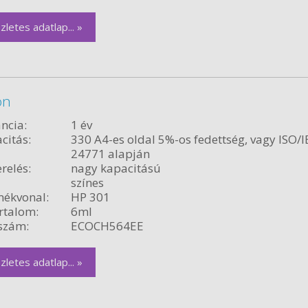
zletes adatlap... »
on
ncia:
1 év
citás:
330 A4-es oldal 5%-os fedettség, vagy ISO/I
24771 alapján
relés:
nagy kapacitású
színes
ékvonal:
HP 301
rtalom:
6ml
szám:
ECOCH564EE
zletes adatlap... »