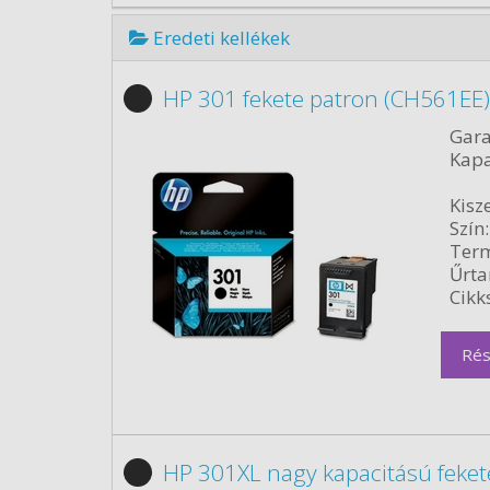
Eredeti kellékek
HP 301 fekete patron (CH561EE)
Gara
Kapa
Kisze
Szín:
Term
Űrta
Cikk
Rés
HP 301XL nagy kapacitású feket