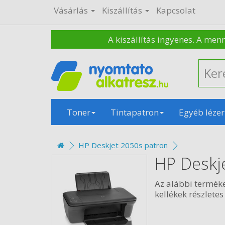
Vásárlás
Kiszállítás
Kapcsolat
A kiszállítás ingyenes. A men
Toner
Tintapatron
Egyéb lézer
HP Deskjet 2050s patron
HP Deskj
Az alábbi termék
kellékek részletes