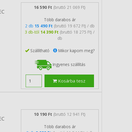
16 590 Ft
(bruttó 21 069 Ft)
EC
Több darabos ár
2 db
15 490 Ft
(bruttó 19 672 Ft) / db
3 db-tól
14 390 Ft
(bruttó 18 275 Ft) /
db
Szállítható
Mikor kapom meg?
Ingyenes szállítás
Kosárba tesz
10 190 Ft
(bruttó 12 941 Ft)
EC
Több darabos ár