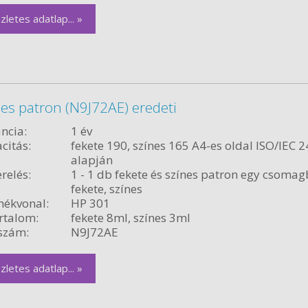
zletes adatlap... »
nes patron (N9J72AE) eredeti
ncia:
1 év
citás:
fekete 190, színes 165 A4-es oldal ISO/IEC 
alapján
relés:
1 - 1 db fekete és színes patron egy csoma
fekete, színes
ékvonal:
HP 301
rtalom:
fekete 8ml, színes 3ml
szám:
N9J72AE
zletes adatlap... »