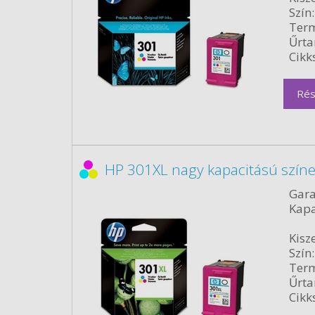
Szín:
Term
Űrta
Cikk
Rés
HP 301XL nagy kapacitású színe
Gara
Kapa
Kisze
Szín:
Term
Űrta
Cikk