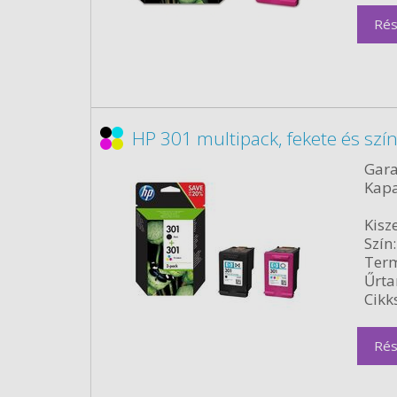
Rés
HP 301 multipack, fekete és szí
Gara
Kapa
Kisze
Szín:
Term
Űrta
Cikk
Rés