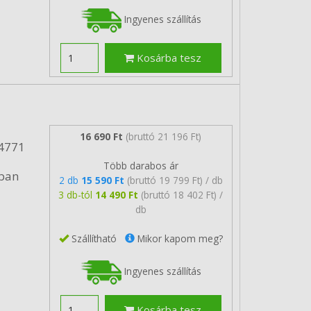
Ingyenes szállítás
Kosárba tesz
16 690 Ft
(bruttó 21 196 Ft)
24771
Több darabos ár
gban
2 db
15 590 Ft
(bruttó 19 799 Ft) / db
3 db-tól
14 490 Ft
(bruttó 18 402 Ft) /
db
Szállítható
Mikor kapom meg?
Ingyenes szállítás
Kosárba tesz