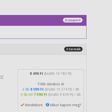
2 csoport
2 termék
8 490 Ft
(bruttó 10 782 Ft)
EC
Több darabos ár
2 db
8 090 Ft
(bruttó 10 274 Ft) / db
3 db-tól
7 590 Ft
(bruttó 9 639 Ft) / db
Rendelésre
Mikor kapom meg?