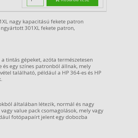
1XL nagy kapacitású fekete patron
ngyártott 301XL fekete patron,
 a tintás gépeket, azóta természetesen
e és egy színes patronból állnak, mely
ivétel található, például a HP 364-es és HP
.
okból általában létezik, normál és nagy
k, vagy value pack csomagolások, mely vagy
dául fotópapaírt jelent egy dobozba