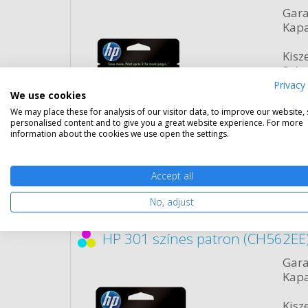
Gara
Kapa
Kisze
Szín:
Term
Privacy 
We use cookies
Űrta
Cikk
We may place these for analysis of our visitor data, to improve our website,
personalised content and to give you a great website experience. For more
information about the cookies we use open the settings.
Rés
Accept all
No, adjust
HP 301 színes patron (CH562EE)
Gara
Kapa
Kisze