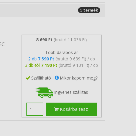
5 termék
8 690 Ft
(bruttó 11 036 Ft)
EC
Több darabos ár
2 db
7 590 Ft
(bruttó 9 639 Ft) / db
3 db-tól
7 190 Ft
(bruttó 9 131 Ft) / db
Szállítható
Mikor kapom meg?
Ingyenes szállítás
Kosárba tesz