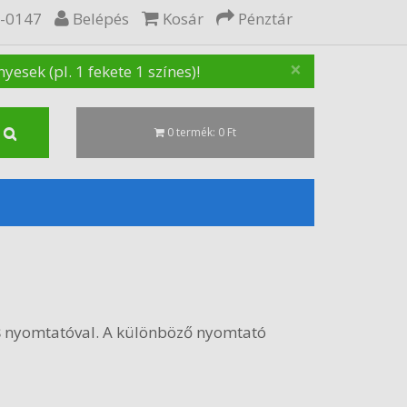
5-0147
Belépés
Kosár
Pénztár
×
sek (pl. 1 fekete 1 színes)!
0 termék: 0 Ft
s
nyomtatóval. A különböző nyomtató