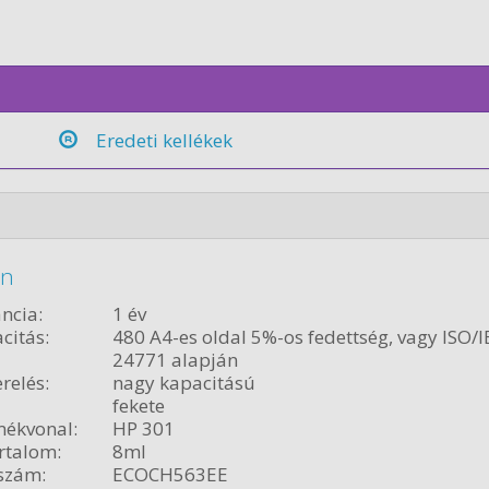
Eredeti kellékek
on
ncia:
1 év
citás:
480 A4-es oldal 5%-os fedettség, vagy ISO/I
24771 alapján
relés:
nagy kapacitású
fekete
ékvonal:
HP 301
rtalom:
8ml
szám:
ECOCH563EE