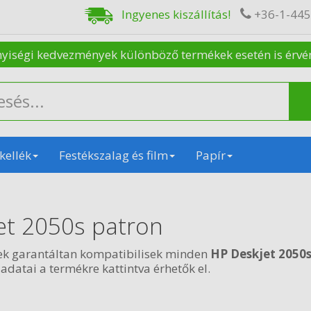
Ingyenes kiszállítás!
+36-1-44
nyiségi kedvezmények különböző termékek esetén is érvénye
kellék
Festékszalag és film
Papír
et 2050s patron
ek garantáltan kompatibilisek minden
HP Deskjet 2050
 adatai a termékre kattintva érhetők el.