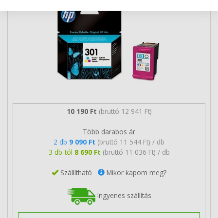
10 190 Ft
(bruttó 12 941 Ft)
Több darabos ár
2 db
9 090 Ft
(bruttó 11 544 Ft) / db
3 db-tól
8 690 Ft
(bruttó 11 036 Ft) / db
Szállítható
Mikor kapom meg?
Ingyenes szállítás