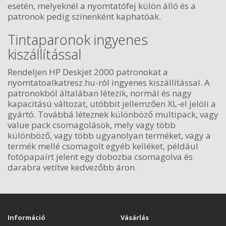
esetén, melyeknél a nyomtatófej külön álló és a
patronok pedig színenként kaphatóak.
Tintaparonok ingyenes
kiszállítással
Rendeljen HP Deskjet 2000 patronokat a
nyomtatoalkatresz.hu-ról ingyenes kiszállítással. A
patronokból általában létezik, normál és nagy
kapacitású változat, utóbbit jellemzően XL-el jelöli a
gyártó. Továbbá léteznek különböző multipack, vagy
value pack csomagolások, mely vagy több
különböző, vagy több ugyanolyan terméket, vagy a
termék mellé csomagolt egyéb kelléket, például
fotópapaírt jelent egy dobozba csomagolva és
darabra vetítve kedvezőbb áron.
Információ
Vásárlás