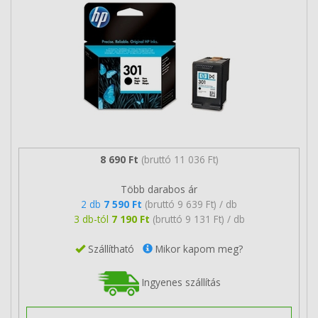
8 690 Ft
(bruttó 11 036 Ft)
Több darabos ár
2 db
7 590 Ft
(bruttó 9 639 Ft) / db
3 db-tól
7 190 Ft
(bruttó 9 131 Ft) / db
Szállítható
Mikor kapom meg?
Ingyenes szállítás