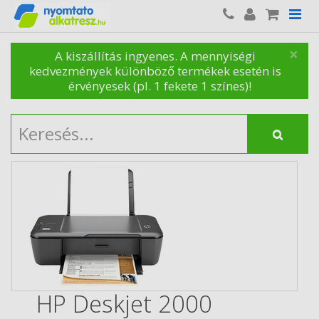
×
A kiszállítás ingyenes. A mennyiségi
kedvezmények különböző termékek esetén is
érvényesek (pl. 1 fekete 1 színes)!
HP Deskjet 2000