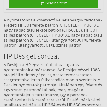
Kosárba tesz
A nyomtatóhoz a következő kellékanyagok tartoznak:
eredeti HP 301 fekete patron (CH561EE), HP 301XL
nagy kapacitású fekete patron (CH563EE), HP 301
színes patron (CH562EE), HP 301XL nagy kapacitású
színes patron (CH564EE), utángyártott 301XL fekete
patron, utángyártott 301XL színes patron.
HP DeskJet sorozat
A DeskJet a HP egyszerűbb tintasugaras
nyomtatóinak a márkaneve. Az DeskJet névvel 1988
óta jelöli a tintás gépeket, azóta természetesen
szegmentálva lett a felhasználás módja szerint is. A
DeskJet nyomtatók patronjai általában egy fekete és
egy színes patronból állnak, mely magát a
nyomtatófejet is tartalmazza, így a patronok
cseréjével az is kicserélésre kerül. Ez alól pár kivétel
található, például a HP 364-es és HP 650-es sorozat