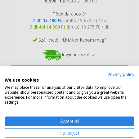
16 590 Ft
(bruttó 21 069 Ft)
Több darabos ár
2 db
15 490 Ft
(bruttó 19 672 Ft) / db
3 db-tól
14 390 Ft
(bruttó 18 275 Ft) / db
Szállítható
Mikor kapom meg?
Ingyenes szállítás
Privacy policy
We use cookies
We may place these for analysis of our visitor data, to improve our
Kosárba tesz
website, show personalised content and to give you a great website
experience. For more information about the cookies we use open the
settings.
HP 301 színes patron (CH562EE)
eredeti
Accept all
No, adjust