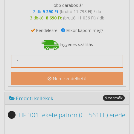
Több darabos ár
2 db
9 290 Ft
(bruttó 11 798 Ft) / db
3 db-tól
8 690 Ft
(bruttó 11 036 Ft) / db
Rendelésre
Mikor kapom meg?
Ingyenes szállítás
Nem rendelhető
Eredeti kellékek
5 termék
HP 301 fekete patron (CH561EE) eredeti