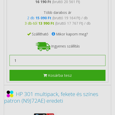
16 190 Ft
(bruttó 20 561 Ft)
Több darabos ár
2 db
15 090 Ft
(bruttó 19 164 Ft) / db
3 db-tól
13 990 Ft
(bruttó 17 767 Ft) / db
Szállítható
Mikor kapom meg?
Ingyenes szállítás
Kosárba tesz
HP 301 multipack, fekete és színes
patron (N9J72AE) eredeti