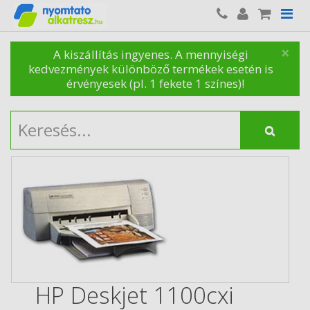
×
A kiszállítás ingyenes. A mennyiségi
kedvezmények különböző termékek esetén is
érvényesek (pl. 1 fekete 1 színes)!
HP Deskjet 1100cxi