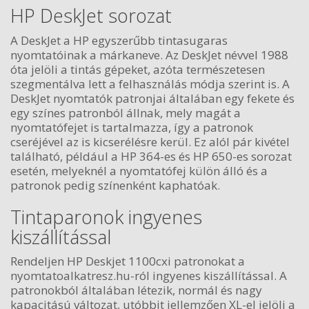
HP DeskJet sorozat
A DeskJet a HP egyszerűbb tintasugaras
nyomtatóinak a márkaneve. Az DeskJet névvel 1988
óta jelöli a tintás gépeket, azóta természetesen
szegmentálva lett a felhasználás módja szerint is. A
DeskJet nyomtatók patronjai általában egy fekete és
egy színes patronból állnak, mely magát a
nyomtatófejet is tartalmazza, így a patronok
cseréjével az is kicserélésre kerül. Ez alól pár kivétel
található, például a HP 364-es és HP 650-es sorozat
esetén, melyeknél a nyomtatófej külön álló és a
patronok pedig színenként kaphatóak.
Tintaparonok ingyenes
kiszállítással
Rendeljen HP Deskjet 1100cxi patronokat a
nyomtatoalkatresz.hu-ról ingyenes kiszállítással. A
patronokból általában létezik, normál és nagy
kapacitású változat, utóbbit jellemzően XL-el jelöli a