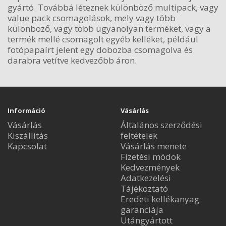
gyártó. Továbbá léteznek különböző multipack, vagy
value pack csomagolások, mely vagy több
különböző, vagy több ugyanolyan terméket, vagy a
termék mellé csomagolt egyéb kelléket, például
fotópapaírt jelent egy dobozba csomagolva és
darabra vetítve kedvezőbb áron.
Információ
Vásárlás
Vásárlás
Általános szerződési
Kiszállítás
feltételek
Kapcsolat
Vásárlás menete
Fizetési módok
Kedvezmények
Adatkezelési
Tájékoztató
Eredeti kellékanyag
garanciája
Utángyártott