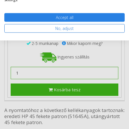
25 890 Ft
(bruttó 32 880 Ft)
Accept all
Több darabos ár
2 db
23 690 Ft
(bruttó 30 086 Ft) / db
No, adjust
3 db-tól
23 490 Ft
(bruttó 29 832 Ft) / db
2-5 munkanap
Mikor kapom meg?
Ingyenes szállítás
Kosárba tesz
A nyomtatóhoz a következő kellékanyagok tartoznak:
eredeti HP 45 fekete patron (51645A), utángyártott
45 fekete patron.